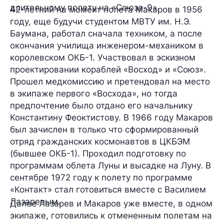
длительному полету на «Союзе-9».
42-летний на момент полета Макаров в 1956
году, еще будучи студентом МВТУ им. Н.Э.
Баумана, работал сначала техником, а после
окончания училища инженером-механиком в
королевском ОКБ-1. Участвовал в эскизном
проектировании кораблей «Восход» и «Союз».
Прошел медкомиссию и претендовал на место
в экипаже первого «Восхода», но тогда
предпочтение было отдано его начальнику
Константину Феоктистову. В 1966 году Макаров
был зачислен в только что сформированный
отряд гражданских космонавтов в ЦКБЭМ
(бывшее ОКБ-1). Проходил подготовку по
программам облета Луны и высадке на Луну. В
сентябре 1972 году к полету по программе
«Контакт» стал готовиться вместе с Василием
Лазаревым.
Далее Лазарев и Макаров уже вместе, в одном
экипаже, готовились к отмененным полетам на