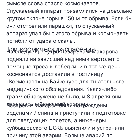
смысле слова спасло космонавтов.
Спускаемый аппарат приземлился на довольно
крутом склоне горы в 150 м от обрыва. Если бы
они отстрелили парашют, то спускаемый
аппарат упал бы с этого обрыва и космонавты
погибли от удара о скалы.
Три космических спасения
На следующее утро Лазарева и Макарова
подняли на зависший над ними вертолет с
помощью троса и лебедки, и в тот же день
космонавтов доставили в гостиницу
«Космонавт» на Байконуре для тщательного
медицинского обследования. Каких-либо
травм обнаружено не было, и 8 апреля они
вернулись в Звездный городок.
Лазарев и Макаров были награждены
орденами Ленина и приступили к подготовке
для следующих полетов, а инженеры
куйбышевского ЦСКБ выяснили и устранили
причину этой аварии. Больше аварий по