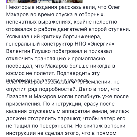
Некоторые издания рассказывали, что Олег
Макаров во время спуска в отборных,
непечатных выражениях, крайне нелестно
отозвался о работе двигателей второй ступени.
Услышавший критику бортинженера,
генеральный конструктор НПО «Энергия»
Валентин Глушко побагровел и приказал
отключить трансляцию и громогласно
пообещал, что Макаров больше никогда в
космос не полетит. Подтвердить эту
информацию автору не удалось.
Олег Макаров рассказал о приземлении, но
опустил ряд подробностей. Дело в том, что
Лазарев и Макаров могли погибнуть уже после
приземления. По инструкции, сразу после
касания спускаемым аппаратом земли, экипаж
должен отстрелить парашют, чтобы ветер его
не тащил по поверхности. Но экипаж вопреки
инструкции не сделал этого, что в прямом