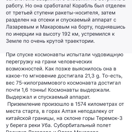
работу. Но она сработала! Корабль был отделен
от третьей ступени ракеты-носителя, затем
разделен на отсеки и спускаемый аппарат с
Лазаревым и Макаровым на борту, поднявшись
по инерции на высоту 192 км, устремился к
Земле по очень крутой траектории.
При спуске космонавты испытали
чудовищную
перегрузку
на грани человеческих
возможностей. Как позже выяснилось она в
какое-то мгновение достигала
21,3 g
. То-есть,
вес 75-килограммового космонавта достигал
почти
1,6 тонны
! Космонавты выдержали.
Выдержал и спускаемый аппарат.
Приземление произошло в 1574 километрах от
места старта, в горах Алтая неподалеку от
китайской границы, на склоне горы Теремок-3
у берега реки Уба. Суборбитальный полет