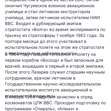
окончил Чугуевское военное авиационное
училище и стал летчиком-инструктором
училища, затем летчиком-испытателем НИИ
ВВС. Входил в дублирующий экипаж
стратостата «Волга» во время эксперимента по
прыжку из стратосферы 1 ноября 1962 года. За
полтора месяца до этого участвовал в
испытательном полете на этом же стратостате
с максимальным набором высоты.
В 1964 году Лазарев готовился к полету на
первом корабле «Восход» и был запасным для
врачей, вошедших в первый и второй экипажи.
После этого Лазарев служил старшим научным
сотрудником, врачом-летчиком в
Государственном научно-исследовательском
испытательном институте авиационной и
космической медицины.
В январе 1966 году был зачислен в отряд
космонавтов ЦПК ВВС. Проходил подготовку по
программам «Спираль», «Алмаз» и