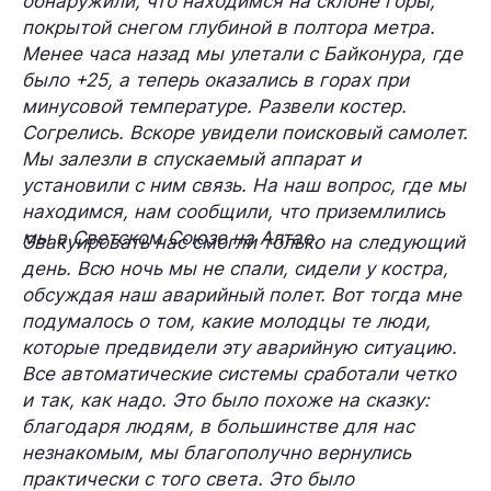
обнаружили, что находимся на склоне горы,
покрытой снегом глубиной в полтора метра.
Менее часа назад мы улетали с Байконура, где
было +25, а теперь оказались в горах при
минусовой температуре. Развели костер.
Согрелись. Вскоре увидели поисковый самолет.
Мы залезли в спускаемый аппарат и
установили с ним связь. На наш вопрос, где мы
находимся, нам сообщили, что приземлились
мы в Светском Союзе на Алтае.
Эвакуировать нас смогли только на следующий
день. Всю ночь мы не спали, сидели у костра,
обсуждая наш аварийный полет. Вот тогда мне
подумалось о том, какие молодцы те люди,
которые предвидели эту аварийную ситуацию.
Все автоматические системы сработали четко
и так, как надо. Это было похоже на сказку:
благодаря людям, в большинстве для нас
незнакомым, мы благополучно вернулись
практически с того света. Это было