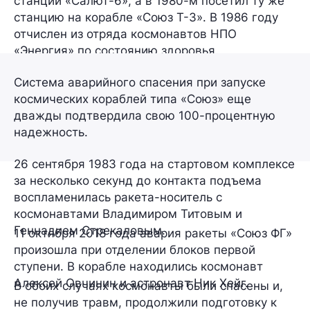
станции «Салют-6», а в 1980-м посетил ту же
станцию на корабле «Союз Т-3». В 1986 году
отчислен из отряда космонавтов НПО
«Энергия» по состоянию здоровья.
Система аварийного спасения при запуске
космических кораблей типа «Союз» еще
дважды подтвердила свою 100-процентную
надежность.
26 сентября 1983 года
на стартовом комплексе
за несколько секунд до контакта подъема
воспламенилась ракета-носитель с
космонавтами Владимиром Титовым и
Геннадием Стрекаловым.
11 октября 2018 года
авария ракеты «Союз ФГ»
произошла при отделении блоков первой
ступени. В корабле находились космонавт
Алексей Овчинин и астронавт Ник Хейг.
В обоих случаях космонавты были спасены и,
не получив травм, продолжили подготовку к