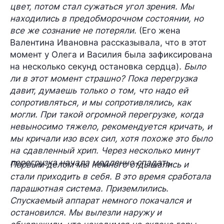
цвет, потом стал сужаться угол зрения. Мы
находились в предобморочном состоянии, но
все же сознание не потеряли.
(Его жена
Валентина Ивановна рассказывала, что в этот
момент у Олега и Василия была зафиксирована
на несколько секунд остановка сердца)
. Было
ли в этот момент страшно? Пока перегрузка
давит, думаешь только о том, что надо ей
сопротивляться, и мы сопротивлялись, как
могли. При такой огромной перегрузке, когда
невыносимо тяжело, рекомендуется кричать, и
мы кричали изо всех сил, хотя похоже это было
на сдавленный хрип. Через несколько минут
перегрузка начала медленно спадать.
Первым делом мы немного отдышались и
стали приходить в себя. В это время сработала
парашютная система. Приземлились.
Спускаемый аппарат немного покачался и
остановился. Мы вылезли наружу и