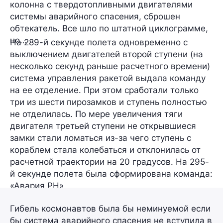
колонна с твердотопливными двигателями
системы аварийного спасения, сброшен
обтекатель. Все шло по штатной циклограмме,
но…
На 289-й секунде полета одновременно с
выключением двигателей второй ступени (на
несколько секунд раньше расчетного времени)
система управления ракетой выдала команду
на ее отделение. При этом сработали только
три из шести пирозамков и ступень полностью
не отделилась. По мере увеличения тяги
двигателя третьей ступени не открывшиеся
замки стали ломаться из-за чего ступень с
кораблем стала колебаться и отклонилась от
расчетной траектории на 20 градусов. На 295-
й секунде полета была сформирована команда:
«Авария РН».
Гибель космонавтов была бы неминуемой если
бы система аварийного спасения не вступила в