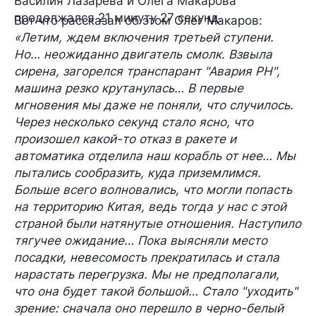
Василия Лазарева и Олега Макарова
продолжался 21 минуту 27 секунд.
Вот что рассказал об этом Олег Макаров:
«Летим, ждем включения третьей ступени.
Но… неожиданно двигатель смолк. Взвыла
сирена, загорелся транспарант "Авария РН",
машина резко крутанулась… В первые
мгновения мы даже не поняли, что случилось.
Через несколько секунд стало ясно, что
произошел какой-то отказ в ракете и
автоматика отделила наш корабль от нее… Мы
пытались сообразить, куда приземлимся.
Больше всего волновались, что могли попасть
на территорию Китая, ведь тогда у нас с этой
страной были натянутые отношения. Наступило
тягучее ожидание… Пока выясняли место
посадки, невесомость прекратилась и стала
нарастать перегрузка. Мы не предполагали,
что она будет такой большой… Стало "уходить"
зрение: сначала оно перешло в черно-белый