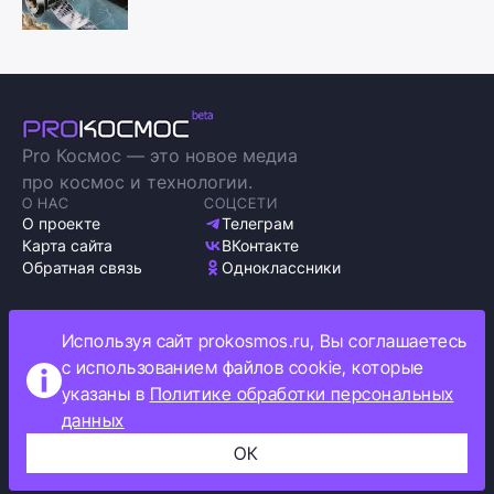
Pro Космос — это новое медиа
про космос и технологии.
О НАС
СОЦСЕТИ
О проекте
Телеграм
Карта сайта
ВКонтакте
Обратная связь
Одноклассники
Используя сайт prokosmos.ru, Вы соглашаетесь
с использованием файлов cookie, которые
Политика обработки персональных данных
указаны в
Политике обработки персональных
Как мы используем cookie
данных
Информация об ограничениях
ОК
Прокосмос © 2023
+16