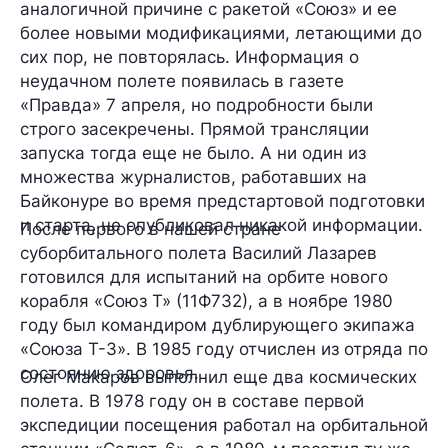
аналогичной причине с ракетой «Союз» и ее
более новыми модификациями, летающими до
сих пор, не повторялась. Информация о
неудачном полете появилась в газете
«Правда» 7 апреля, но подробности были
строго засекречены. Прямой трансляции
запуска тогда еще не было. А ни один из
множества журналистов, работавших на
Байконуре во время предстартовой подготовки
и старта, не опубликовал никакой информации.
После первого в нашей стране
суборбитального полета Василий Лазарев
готовился для испытаний на орбите нового
корабля «Союз Т» (11Ф732), а в ноябре 1980
году был командиром дублирующего экипажа
«Союза Т-3». В 1985 году отчислен из отряда по
состоянию здоровья.
Олег Макаров выполнил еще два космических
полета. В 1978 году он в составе первой
экспедиции посещения работал на орбитальной