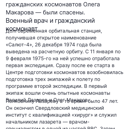
гражданских космонавтов Олега
Макарова — были спасены.
Военный врач и гражданский
космонавт
Долговременная орбитальная станция,
получившая открытое наименование
«Салют-4», 26 декабря 1974 года была
выведена на расчетную орбиту. С 11 января по
9 февраля 1975-го на ней успешно отработала
первая экспедиция. Сразу после ее старта в
Центре подготовки космонавтов возобновилась
подготовка трех экипажей к полету по
программе второй экспедиции. В первый
экипаж вошли очень опытные космонавты
Василий Лазарев
и
Олег Макаров
.
Полковнику Лазареву в то время было 47 лет.
Он окончил Свердловский медицинский
институт с квалификацией «хирург» и служил
начальником лазарета — врачом-
специалистом в одной из частей ВВС. Затем