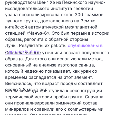
руководством Шенг Хэ из Пекинского научно-
исследовательского института геологии
урана проанализировала около 300 граммов
лунного грунта, доставленного на Землю
китайской автоматической межпланетной
станцией «Чанъэ-6». Это был первый в истории
образец реголита с обратной стороны
Луны. Результаты их работы
опубликованы в
журнале Nature.
Сначала ученые уточнили возраст полученного
образца. Для этого они использовали метод,
основанный на анализе изотопов свинца,
который надежно показывает, как уран со
временем распадается на этот элемент.
Выяснилось, что
возраст породы составляет
около 2,8 млрд лет.
Затем команда приступила к реконструкции
термической истории пробы грунта. Сначала
они проанализировали химический состав
минералов и сравнили его с компьютерными