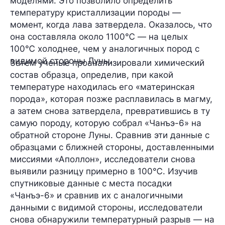
моделями. Это позволило определить
температуру кристаллизации породы —
момент, когда лава затвердела. Оказалось, что
она составляла
около 1100℃
— на целых
100℃ холоднее
, чем у аналогичных пород с
видимой стороны Луны.
Затем ученые проанализировали химический
состав образца, определив, при какой
температуре находилась его «материнская
порода», которая позже расплавилась в магму,
а затем снова затвердела, превратившись в ту
самую породу, которую собрал «Чанъэ-6» на
обратной стороне Луны. Сравнив эти данные с
образцами с ближней стороны, доставленными
миссиями «Аполлон», исследователи снова
выявили
разницу примерно в 100℃
. Изучив
спутниковые данные с места посадки
«Чанъэ-6» и сравнив их с аналогичными
данными с видимой стороны, исследователи
снова обнаружили температурный разрыв — на