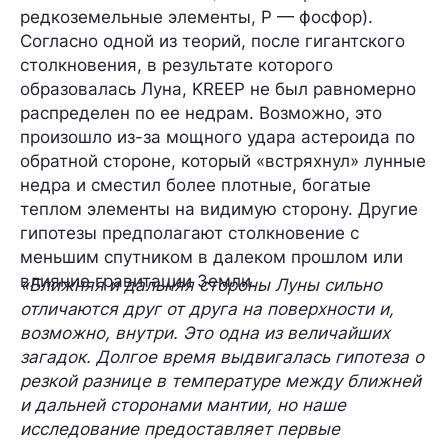
редкоземельные элементы, P — фосфор).
Согласно одной из теорий, после гигантского
столкновения, в результате которого
образовалась Луна, KREEP не был равномерно
распределен по ее недрам. Возможно, это
произошло из-за мощного удара астероида по
обратной стороне, который «встряхнул» лунные
недра и сместил более плотные, богатые
теплом элементы на видимую сторону. Другие
гипотезы предполагают столкновение с
меньшим спутником в далеком прошлом или
влияние гравитации Земли.
«Ближняя и дальняя стороны Луны сильно
отличаются друг от друга на поверхности и,
возможно, внутри. Это одна из величайших
загадок. Долгое время выдвигалась гипотеза о
резкой разнице в температуре между ближней
и дальней сторонами мантии, но наше
исследование предоставляет первые