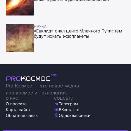
НАУКА
«Евклид» снял центр Млечного Пути: там
будут искать экзопланеты
Pro Космос — это новое медиа
про космос и технологии.
О НАС
СОЦСЕТИ
О проекте
Телеграм
Карта сайта
ВКонтакте
Обратная связь
Одноклассники