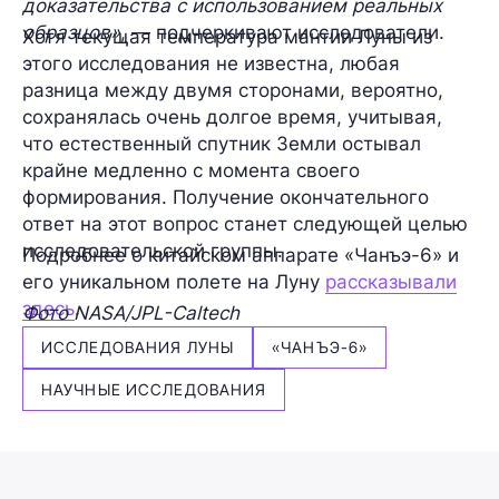
доказательства с использованием реальных
образцов»
, — подчеркивают исследователи.
Хотя текущая температура мантии Луны из
этого исследования не известна, любая
разница между двумя сторонами, вероятно,
сохранялась очень долгое время, учитывая,
что естественный спутник Земли остывал
крайне медленно с момента своего
формирования. Получение окончательного
ответ на этот вопрос станет следующей целью
исследовательской группы.
Подробнее о китайском аппарате «Чанъэ-6» и
его уникальном полете на Луну
рассказывали
здесь
.
Фото NASA/JPL-Caltech
ИССЛЕДОВАНИЯ ЛУНЫ
«ЧАНЪЭ-6»
НАУЧНЫЕ ИССЛЕДОВАНИЯ