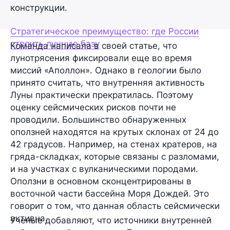
конструкции.
Стратегическое преимущество: где России
строить лунную базу
Команда написала в своей статье, что
лунотрясения фиксировали еще во время
миссий
«Аполлон»
. Однако в геологии было
принято считать, что внутренняя активность
Луны практически прекратилась. Поэтому
оценку сейсмических рисков почти не
проводили. Большинство обнаруженных
оползней находятся на крутых склонах от 24 до
42 градусов. Например, на стенах кратеров, на
гряда-складках, которые связаны с разломами,
и на участках с вулканическими породами.
Оползни в основном сконцентрированы в
восточной части бассейна
Моря Дождей
. Это
говорит о том, что данная область
сейсмически
активна
.
Ученые добавляют, что источники внутренней