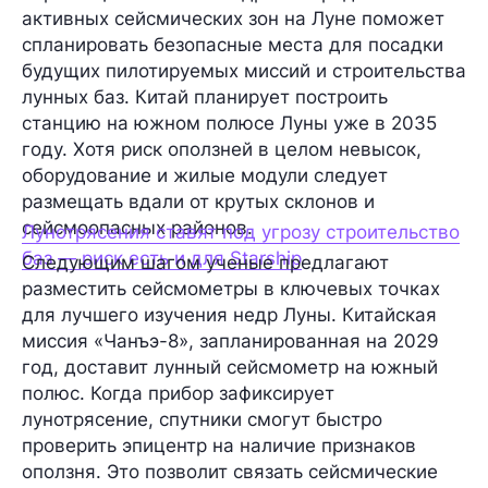
активных сейсмических зон на Луне поможет
спланировать безопасные места для посадки
будущих пилотируемых миссий и строительства
лунных баз. Китай планирует построить
станцию на южном полюсе Луны уже в 2035
году. Хотя риск оползней в целом невысок,
оборудование и жилые модули следует
размещать вдали от крутых склонов и
сейсмоопасных районов.
Лунотрясения ставят под угрозу строительство
баз — риск есть и для Starship
Следующим шагом ученые предлагают
разместить сейсмометры в ключевых точках
для лучшего изучения недр Луны. Китайская
миссия
«Чанъэ-8»
, запланированная на 2029
год, доставит лунный сейсмометр на южный
полюс. Когда прибор зафиксирует
лунотрясение, спутники смогут быстро
проверить эпицентр на наличие признаков
оползня. Это позволит связать сейсмические