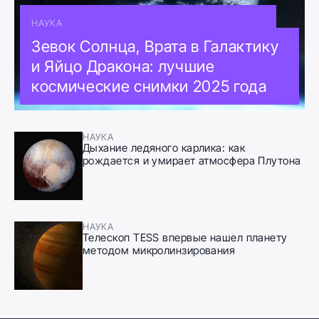
НАУКА
Зевок Солнца, Врата в Галактику
и Яйцо Дракона: лучшие
космические снимки 2025 года
НАУКА
Дыхание ледяного карлика: как
рождается и умирает атмосфера Плутона
НАУКА
Телескоп TESS впервые нашел планету
методом микролинзирования