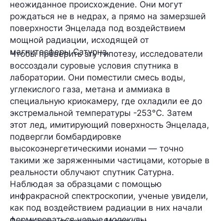
неожиданное происхождение. Они могут
рождаться
не в недрах, а прямо на замерзшей
поверхности
Энцелада под воздействием
мощной радиации, исходящей от
магнитосферы Сатурна.
Чтобы проверить эту гипотезу, исследователи
воссоздали суровые условия спутника в
лаборатории. Они поместили смесь воды,
углекислого газа, метана и аммиака в
специальную криокамеру, где
охладили
ее до
экстремальной температуры
-253°C
. Затем
этот лед, имитирующий поверхность Энцелада,
подвергли бомбардировке
высокоэнергетическими ионами — точно
такими же заряженными частицами, которые в
реальности облучают спутник Сатурна.
Наблюдая за образцами с помощью
инфракрасной спектроскопии, ученые увидели,
как под воздействием радиации в них начали
формироваться новые молекулы.