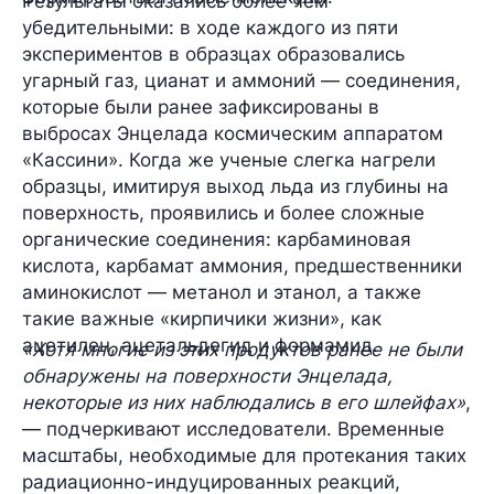
Результаты оказались более чем
убедительными: в ходе каждого из пяти
экспериментов в образцах образовались
угарный газ, цианат и аммоний — соединения,
которые были ранее зафиксированы в
выбросах Энцелада космическим аппаратом
«Кассини». Когда же ученые слегка нагрели
образцы, имитируя выход льда из глубины на
поверхность, проявились и более
сложные
органические соединения:
карбаминовая
кислота, карбамат аммония, предшественники
аминокислот — метанол и этанол, а также
такие важные «кирпичики жизни», как
ацетилен, ацетальдегид и формамид.
«Хотя многие из этих продуктов ранее не были
обнаружены на поверхности Энцелада,
некоторые из них наблюдались в его шлейфах»
,
— подчеркивают исследователи. Временные
масштабы, необходимые для протекания таких
радиационно-индуцированных реакций,