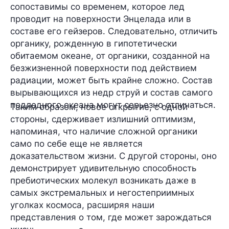
сопоставимы со временем, которое лед
проводит на поверхности Энцелада или в
составе его гейзеров. Следовательно, отличить
органику, рожденную в гипотетически
обитаемом океане, от органики, созданной на
безжизненной поверхности под действием
радиации, может быть
крайне сложно
. Состав
вырывающихся из недр струй и состав самого
подледного океана могут
серьезно отличаться.
Таким образом, новое открытие, с одной
стороны, сдерживает излишний оптимизм,
напоминая, что наличие сложной органики
само по себе еще не является
доказательством жизни. С другой стороны, оно
демонстрирует удивительную способность
пребиотических молекул возникать даже в
самых экстремальных и негостеприимных
уголках космоса, расширяя наши
представления о том, где может зарождаться