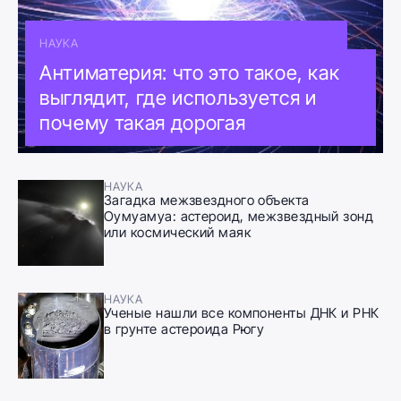
НАУКА
Антиматерия: что это такое, как
выглядит, где используется и
почему такая дорогая
НАУКА
Загадка межзвездного объекта
Оумуамуа: астероид, межзвездный зонд
или космический маяк
НАУКА
Ученые нашли все компоненты ДНК и РНК
в грунте астероида Рюгу