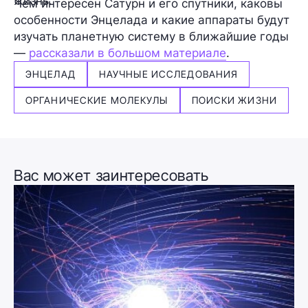
жизнь.
Чем интересен Сатурн и его спутники, каковы
особенности Энцелада и какие аппараты будут
изучать планетную систему в ближайшие годы
—
рассказали в большом материале
.
ЭНЦЕЛАД
НАУЧНЫЕ ИССЛЕДОВАНИЯ
ОРГАНИЧЕСКИЕ МОЛЕКУЛЫ
ПОИСКИ ЖИЗНИ
Вас может заинтересовать