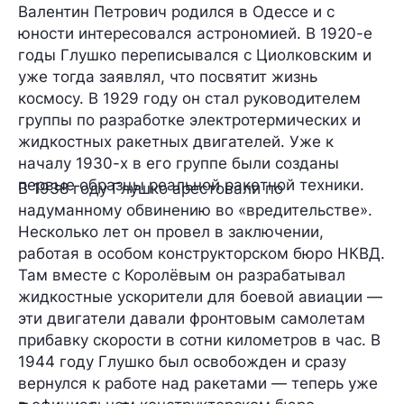
Валентин Петрович родился в Одессе и с
юности интересовался астрономией. В 1920-е
годы Глушко переписывался с Циолковским и
уже тогда заявлял, что посвятит жизнь
космосу. В 1929 году он стал руководителем
группы по разработке электротермических и
жидкостных ракетных двигателей. Уже к
началу 1930-х в его группе были созданы
первые образцы реальной ракетной техники.
В 1938 году Глушко арестовали по
надуманному обвинению во «вредительстве».
Несколько лет он провел в заключении,
работая в особом конструкторском бюро НКВД.
Там вместе с Королёвым он разрабатывал
жидкостные ускорители для боевой авиации —
эти двигатели давали фронтовым самолетам
прибавку скорости в сотни километров в час. В
1944 году Глушко был освобожден и сразу
вернулся к работе над ракетами — теперь уже