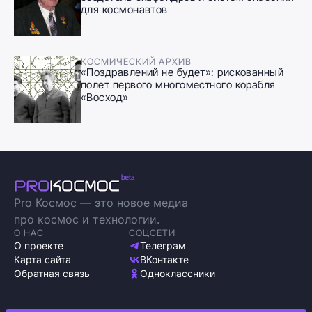
для космонавтов
КОСМИЧЕСКИЙ АРХИВ
«Поздравлений не будет»: рискованный
полет первого многоместного корабля
«Восход»
Pro Космос — это новое медиа
про космос и технологии.
О НАС
СОЦСЕТИ
О проекте
Телеграм
Карта сайта
ВКонтакте
Обратная связь
Одноклассники