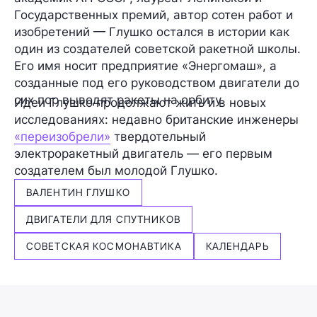
Государственных премий, автор сотен работ и
изобретений — Глушко остался в истории как
один из создателей советской ракетной школы.
Его имя носит предприятие «Энергомаш», а
созданные под его руководством двигатели до
сих пор выводят ракеты на орбиту.
Идеи Глушко продолжают жить и в новых
исследованиях: недавно британские инженеры
«переизобрели»
твердотельный
электроракетный двигатель — его первым
создателем был молодой Глушко.
ВАЛЕНТИН ГЛУШКО
ДВИГАТЕЛИ ДЛЯ СПУТНИКОВ
СОВЕТСКАЯ КОСМОНАВТИКА
КАЛЕНДАРЬ