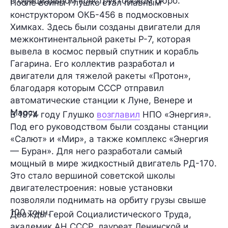
в официальном конструкторском бюро.
После войны Глушко стал главным
конструктором ОКБ-456 в подмосковных
Химках. Здесь были созданы двигатели для
межконтинентальной ракеты Р-7, которая
вывела в космос первый спутник и корабль
Гагарина. Его коллектив разработал и
двигатели для тяжелой ракеты «Протон»,
благодаря которым СССР отправил
автоматические станции к Луне, Венере и
Марсу.
В 1974 году Глушко
возглавил
НПО «Энергия».
Под его руководством были созданы станции
«Салют» и «Мир», а также комплекс «Энергия
— Буран». Для него разработали самый
мощный в мире жидкостный двигатель РД-170.
Это стало вершиной советской школы
двигателестроения: новые установки
позволяли поднимать на орбиту грузы свыше
100 тонн.
Дважды Герой Социалистического Труда,
академик АН СССР, лауреат Ленинской и