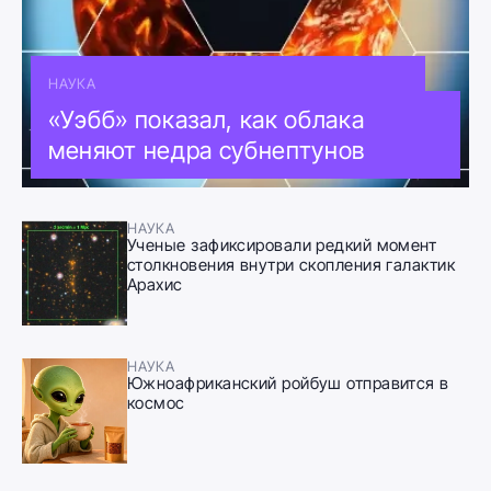
НАУКА
«Уэбб» показал, как облака
меняют недра субнептунов
НАУКА
Ученые зафиксировали редкий момент
столкновения внутри скопления галактик
Арахис
НАУКА
Южноафриканский ройбуш отправится в
космос