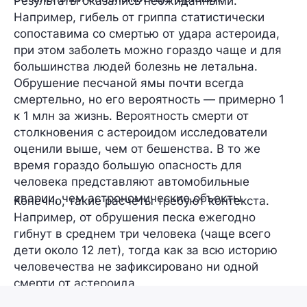
Результаты оказались неожиданными.
Например, гибель от гриппа статистически
сопоставима со смертью от удара астероида,
при этом заболеть можно гораздо чаще и для
большинства людей болезнь не летальна.
Обрушение песчаной ямы почти всегда
смертельно, но его вероятность — примерно
1
к 1 млн за жизнь.
Вероятность смерти от
столкновения с астероидом исследователи
оценили
выше, чем от бешенства.
В то же
время гораздо большую опасность для
человека представляют автомобильные
аварии, чем астрономические объекты.
Конечно, такие расчеты требуют контекста.
Например, от обрушения песка ежегодно
гибнут в среднем три человека (чаще всего
дети около 12 лет), тогда как за всю историю
человечества не зафиксировано ни одной
смерти от астероида.