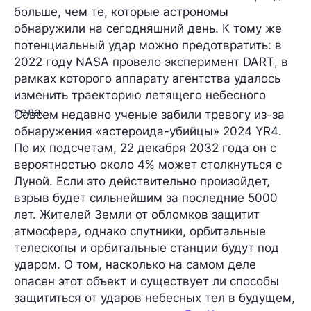
больше, чем те, которые астрономы
обнаружили на сегодняшний день. К тому же
потенциальный удар можно предотвратить: в
2022 году NASA провело эксперимент
DART
, в
рамках которого аппарату агентства удалось
изменить траекторию летящего небесного
тела.
Совсем недавно ученые забили тревогу из-за
обнаружения «астероида-убийцы»
2024 YR4
.
По их подсчетам, 22 декабря 2032 года он с
вероятностью около 4% может столкнуться с
Луной. Если это действительно произойдет,
взрыв будет сильнейшим за последние 5000
лет. Жителей Земли от обломков защитит
атмосфера, однако спутники, орбитальные
телескопы и орбитальные станции будут под
ударом. О том, насколько на самом деле
опасен этот объект и существует ли способы
защититься от ударов небесных тел в будущем,