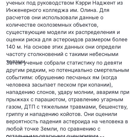
ученых под руководством Кэрри Наджент из
Инженерного колледжа им. Олина. Для
расчетов они использовали данные о
количестве околоземных объектов,
существующие модели их распределения и
оценки риска для астероидов размером более
140 м. На основе этих данных они определи
частоту столкновений с такими небесными
телами.
Затем ученые собрали статистику по
девяти
другим
редким, но потенциально смертельным
событиям: обрушению песчаных ям (когда
человека засыпает песком при копании),
нападению слонов, удару молнии, авариям при
прыжках с парашютом, отравлению угарным
газом, ДТП с тяжелыми травмами, бешенству,
гриппу и нападению койотов. Они оценили
вероятность падения астероида на человека в
любой точке Земли, по сравнению с
остальными опасными сценариями.