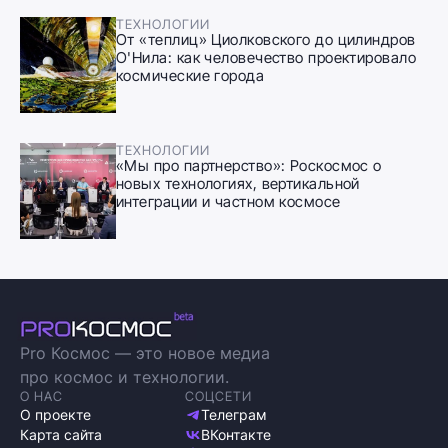
ТЕХНОЛОГИИ
От «теплиц» Циолковского до цилиндров
О'Нила: как человечество проектировало
космические города
ТЕХНОЛОГИИ
«Мы про партнерство»: Роскосмос о
новых технологиях, вертикальной
интеграции и частном космосе
Pro Космос — это новое медиа
про космос и технологии.
О НАС
СОЦСЕТИ
О проекте
Телеграм
Карта сайта
ВКонтакте