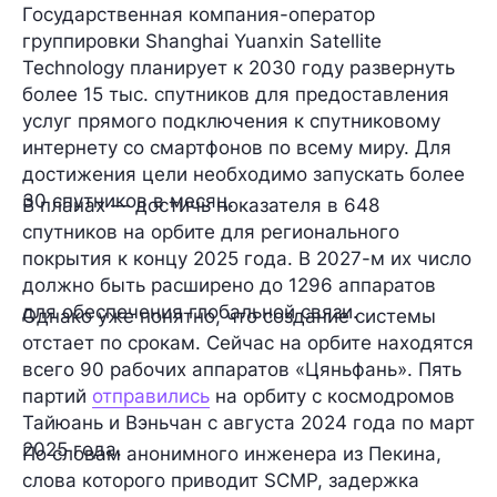
Государственная компания-оператор
группировки Shanghai Yuanxin Satellite
Technology планирует к 2030 году развернуть
более 15 тыс. спутников для предоставления
услуг прямого подключения к спутниковому
интернету со смартфонов по всему миру. Для
достижения цели необходимо запускать более
30 спутников в месяц.
В планах — достичь показателя в
648
спутников
на орбите для регионального
покрытия к
концу 2025 года.
В
2027-м
их число
должно быть расширено
до 1296 аппаратов
для обеспечения глобальной связи.
Однако уже понятно, что создание системы
отстает по срокам. Сейчас на орбите находятся
всего
90 рабочих аппаратов
«Цяньфань». Пять
партий
отправились
на орбиту с космодромов
Тайюань и Вэньчан с августа 2024 года по март
2025 года.
По словам анонимного инженера из Пекина,
слова которого приводит SCMP, задержка