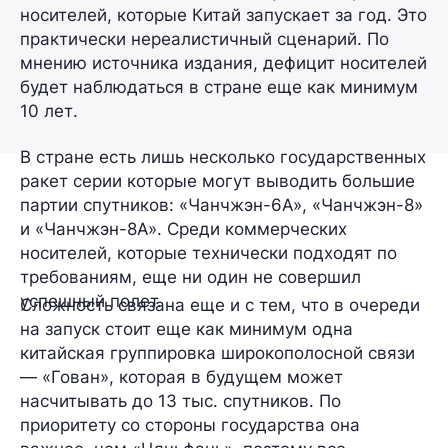
носителей, которые Китай запускает за год. Это
практически нереалистичный сценарий. По
мнению источника издания, дефицит носителей
будет наблюдаться в стране еще
как минимум
10 лет
.
В стране есть лишь несколько государственных
ракет серии которые могут выводить большие
партии спутников: «Чанчжэн-6А», «Чанчжэн-8»
и «Чанчжэн-8А». Среди коммерческих
носителей, которые технически подходят по
требованиям, еще ни один не совершил
успешный полет.
Сложность связана еще и с тем, что в очереди
на запуск стоит еще как минимум одна
китайская группировка широкополосной связи
—
«Гован»,
которая в будущем может
насчитывать
до 13 тыс. спутников
. По
приоритету со стороны государства она