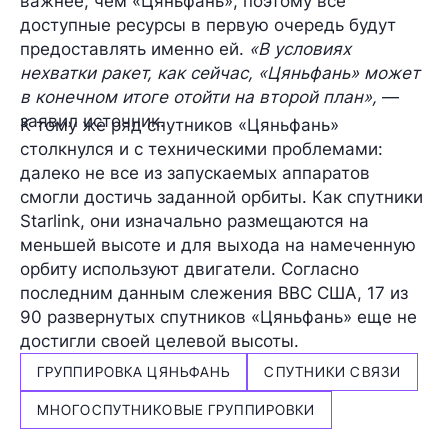
важнее, чем «Цяньфань», поэтому все
доступные ресурсы в первую очередь будут
предоставлять именно ей.
«В условиях
нехватки ракет, как сейчас, «Цяньфань» может
в конечном итоге отойти на второй план»,
—
заявил источник.
К тому же ряд спутников «Цяньфань»
столкнулся и с
техническими проблемами
:
далеко не все из запускаемых аппаратов
смогли достичь заданной орбиты. Как спутники
Starlink, они изначально размещаются на
меньшей высоте и для выхода на намеченную
орбиту используют двигатели. Согласно
последним данным слежения ВВС США, 17 из
90 развернутых спутников «Цяньфань» еще не
достигли своей целевой высоты.
ГРУППИРОВКА ЦЯНЬФАНЬ
СПУТНИКИ СВЯЗИ
МНОГОСПУТНИКОВЫЕ ГРУППИРОВКИ