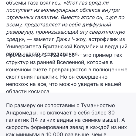
объемы газа взялись.
«Этот газ вряд ли
поступает из молекулярных облаков внутри
отдельных галактик. Вместо этого он, судя по
всему, представляет из себя диффузный
резервуар, пронизывающий эту сверхплотную
среду»
, — заметил Дажи Чжоу, астрофизик из
Университета Британской Колумбии и ведущий
автор нового исследования.
Протокластер SPT2349-56 — это пример тех
структур из ранней Вселенной, которые в
конечном счете превращаются в полноценные
скопления галактик. Но он совершенно
непохож на все, что можно увидеть в нашей
области космоса.
По размеру он сопоставим с Туманностью
Андромеды, но включает в себя
более 30
галактик
(14 из них видны на снимке выше). А
скорость формирования звезд в каждой из них
как минимум
в 10 000 раз выше
, чем в