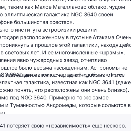
ям, таким как Малое Магелланово облако, чудом
Но эллиптическая галактика
NGC 3640
своей
фоне большинства «сестер».
льного института астрофизики решили
лагодаря расположенному в пустыне Атакама
Очен
 проникнуть в прошлое этой галактики, находящей
в световых лет
. И ее многочисленные «шрамы»,
ления явно чужеродных звезд, отчетливо
 прошлое было весьма насыщенным. Астрономы не
 NGC 3640 движется к очередной «добыче». На ее
о поглощенных галактик, но ясно, что их много.
мпактная галактика, известная как
NGC 3641
(даже
ожно понять, что расположены они очень близко).
рямо под NGC 3640. Примерно то же самое
 и Туманностью Андромеды, которые сольются в
ет.
641 потеряет свою «независимость» еще нескоро.