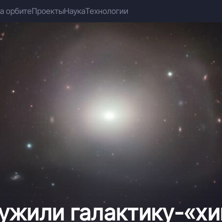
а орбите
Проекты
Наука
Технологии
ужили галактику-«хи