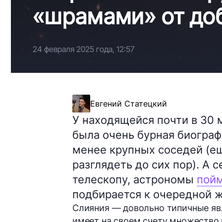
«шрамами» от до
24 февраля 2025 года, 12:57
Евгений Статецкий
У находящейся почти в 30 
была очень бурная биогра
менее крупных соседей (е
разглядеть до сих пор). А 
телескопу, астрономы
пой
подбирается к очередной ж
Слияния — довольно типичные яв
имеет на своем счету множество 