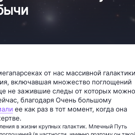
бычи
мегапарсеках от нас массивной галактик
фия, включавшая множество поглощений
ще не зажившие следы от которых можн
сейчас, благодаря Очень большому
мали
ее как раз в тот момент, когда она
ертве.
ления в жизни крупных галактик. Млечный Путь
поглощений (в частности, именно поэтому он тако