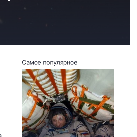
Самое популярное
и
о
й