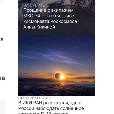
НА ОРБИТЕ
Прощание с экипажем
МКС-74 — в объективе
космонавта Роскосмоса
Анны Кикиной
ь
ся
 На
СМОТРИМ ВВЕРХ
В ИКИ РАН рассказали, где в
России наблюдать солнечное
затмение 12-13 августа