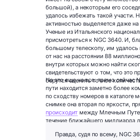
большой), а некоторым его сосед
удалось избежать такой участи. 
активностью выделяется даже на 
Ученые из Итальянского национа
присмотреться к NGC 3640. И, б
большому телескопу
, им удалось
от нас на расстоянии
88 миллионо
внутри которых можно найти скоп
свидетельствуют о том, что это
Но это еще не все: прямо сейчас
берутся оценить точное количеств
пути находится заметно более ко
по сходству номеров в каталоге м
снимке она вторая по яркости, п
происходит
между Млечным Путем
течение ближайшего миллиарда л
Правда, судя по всему, NGC 3