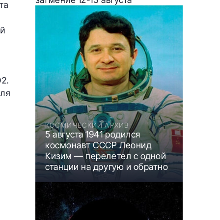
та
ый
й
O2.
для
КОСМИЧЕСКИЙ АРХИВ
5 августа 1941 родился
космонавт СССР Леонид
Кизим — перелетел с одной
станции на другую и обратно