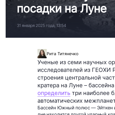
посадки на Луне
31 января 2025 года, 13:54
Рита Титянечко
Ученые из семи научных ор
исследователей из ГЕОХИ Р
строения центральной част
кратера на Луне – бассейн
определить
три наиболее б
автоматических межпланет
Бассейн Южный полюс — Эйткен 
дне находится другой ударный кр