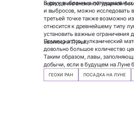
В двух выбранных потенциальных 
периоде интенсивной ударной бо
и выбросов, можно исследовать
третьей точке также возможно и
относится к древнейшему типу лун
установить важные ограничения 
Помимо этого, вулканический ма
эволюции Луны.
довольно большое количество це
Таким образом, лавы, заполняющ
добычи, если в будущем на Луне 
ГЕОХИ РАН
ПОСАДКА НА ЛУНЕ