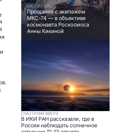
НА ОРБИТЕ
Прощание с экипажем
е
МКС-74 — в объективе
я
космонавта Роскосмоса
й
Анны Кикиной
ия
 и
ов.
х
СМОТРИМ ВВЕРХ
В ИКИ РАН рассказали, где в
России наблюдать солнечное
затмение 12-13 августа