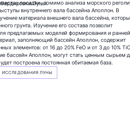
местах посадки, помимо анализа морского реголи
мбардировки Луны.
 выступы
внутреннего вала
бассейна Аполлон. В
зучение материала
внешнего вала
бассейна, котор
ного грунта. Изучение его состава позволит
для предлагаемых моделей формирования и ранне
териал, заполняющий бассейн Аполлон, содержит
нных элементов:
от 16 до 20%
FeO и
от 3 до 10%
Ti
ие бассейн Аполлон, могут стать ценным сырьем 
будет построена постоянная обитаемая база.
ИССЛЕДОВАНИЯ ЛУНЫ