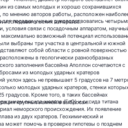
дин из самых молодых и хорошо сохранившихся
, по мнению авторов работы, расположен наиболе
и для посадки ученые руководствовались
четырьм
и исследовательских аппаратов.
и, условия связи с посадочным аппаратом, научны
же максимально возможный потенциал использован
 были выбраны
три участка
в центральной и южной
едставляют собой области с
ровной поверхностью
 расположены в
геологически разнообразных
рского заполнения бассейна Аполлон сочетаются с
бросами из молодых ударных кратеров
й уклон здесь не превышает 5 градусов на 7 метр
олько молодых ударных кратеров, стенки которы
 градусов. Кроме того, в таких бассейнах
ржанием оксида железа (FeO) и оксида титана
рация крупных камней в выбросах.
ериал неморского происхождения. Их появление
плава из двух кратеров. Геохимический и
ва может помочь в проверке гипотезы о позднем