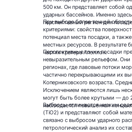
500 км.
Он представляет собой о
ударных бассейнов. Именно здесь
При выборе более точной област
перспективный регион для посадк
критериями: свойства поверхност
потенциал места посадки, а так
местных ресурсов. В результате
Перспективные точки посадки пр
частях кратера Аполлон.
невыразительным рельефом
. Они
регионах
, где лавовые потоки мо
частично перекрывающими их вы
Коперниковского возраста. Средни
Исключением являются лишь неск
могут быть более крутыми — до 25
Выбросы отличаются низким соде
наблюдается повышенная концент
(TiO2) и представляют собой мат
связано с выбросом ударного рас
петрологический анализ их соста