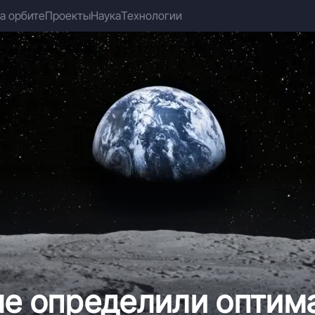
а орбите
Проекты
Наука
Технологии
ые определили оптим