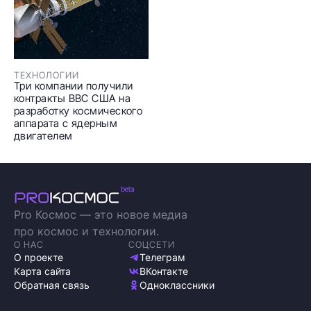
ТЕХНОЛОГИИ
Три компании получили
контракты ВВС США на
разработку космического
аппарата с ядерным
двигателем
Pro Космос — это новое медиа
про космос и технологии.
О НАС
СОЦСЕТИ
О проекте
Телеграм
Карта сайта
ВКонтакте
Обратная связь
Одноклассники