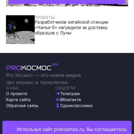
ПРОЕКТЫ
Разработчиков китайской станции
«Чанъэ-5» наградили за доставку
образцов с Луны
Pro Космос — это новое медиа
про космос и технологии.
О НАС
СОЦСЕТИ
О проекте
Телеграм
Карта сайта
ВКонтакте
Обратная связь
Одноклассники
Используя сайт prokosmos.ru, Вы соглашаетесь
Политика обработки персональных данных