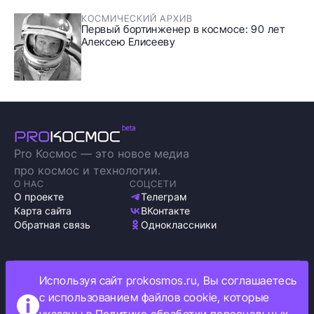
КОСМИЧЕСКИЙ АРХИВ
Первый бортинженер в космосе: 90 лет
Алексею Елисееву
Pro Космос — это новое медиа
про космос и технологии.
О НАС
СОЦСЕТИ
О проекте
Телеграм
Карта сайта
ВКонтакте
Обратная связь
Одноклассники
Используя сайт prokosmos.ru, Вы соглашаетесь
Политика обработки персональных данных
с использованием файлов cookie, которые
Как мы используем cookie