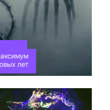
максимум
товых лет