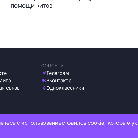
помощи китов
СОЦСЕТИ
кте
Телеграм
сайта
ВКонтакте
ая связь
Одноклассники
ка обработки персональных данных
аетесь с использованием файлов cookie, которые у
 используем cookie
ация об ограничениях