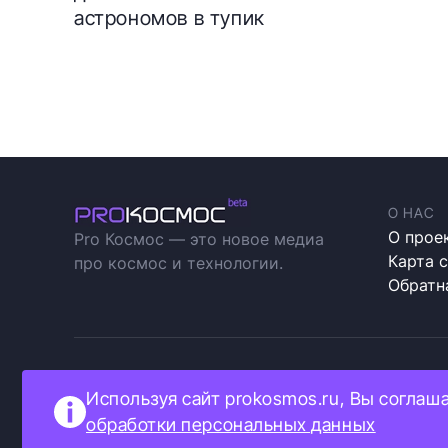
астрономов в тупик
О НАС
О прое
Pro Космос — это новое медиа
Карта 
про космос и технологии.
Обратн
Прокосмос © 2023
Полити
Используя сайт prokosmos.ru, Вы соглаш
Как мы
обработки персональных данных
Информ