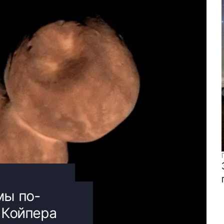
мы по-
 Койпера