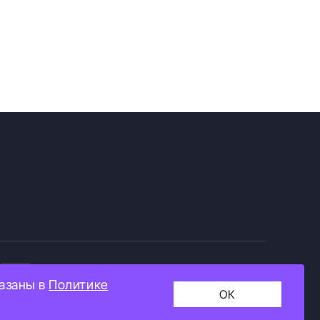
+16
казаны в
Политике
ОК