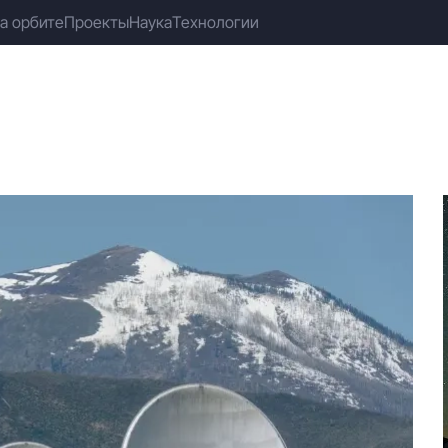
а орбите
Проекты
Наука
Технологии