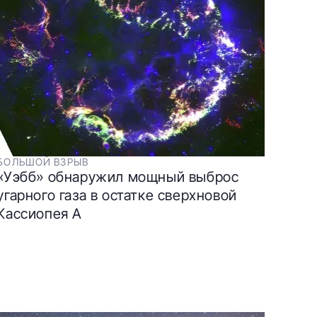
БОЛЬШОЙ ВЗРЫВ
«Уэбб» обнаружил мощный выброс
угарного газа в остатке сверхновой
Кассиопея A