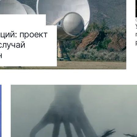
ций: проект
случай
н