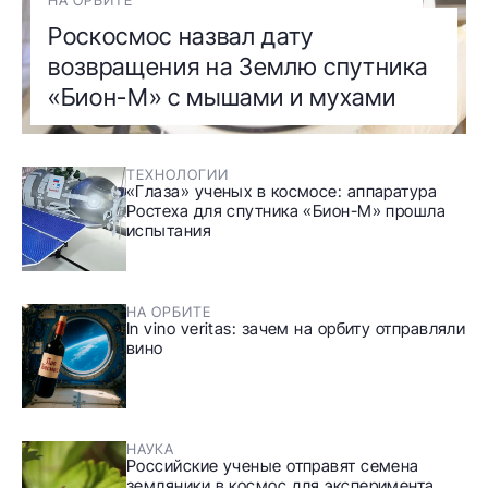
Роскосмос назвал дату
возвращения на Землю спутника
«Бион-М» с мышами и мухами
ТЕХНОЛОГИИ
«Глаза» ученых в космосе: аппаратура
Ростеха для спутника «Бион-М» прошла
испытания
НА ОРБИТЕ
In vino veritas: зачем на орбиту отправляли
вино
НАУКА
Российские ученые отправят семена
земляники в космос для эксперимента