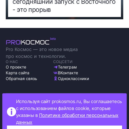
сегодняшний запуск с Восточного
- это прорыв
Pro Космос — это новое медиа
про космос и технологии.
О НАС
СОЦСЕТИ
О проекте
Телеграм
Карта сайта
ВКонтакте
Обратная связь
Одноклассники
Используя сайт prokosmos.ru, Вы соглашаетесь
Политика обработки персональных данных
с использованием файлов cookie, которые
Как мы используем cookie
указаны в
Политике обработки персональных
Информация об ограничениях
данных
Прокосмос © 2023
+16