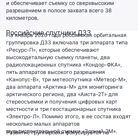
и обеспечивает съемку со сверхвысоким
разрешением в полосе захвата всего 38
километров.
Российские спутники ДЗЗ
На январь 2026 года российская орбитальная
группировка ДЗЗ включала три аппарата типа
«Ресурс-П», которые обеспечивают
высокодетальную съемку планеты, два
радиолокационных спутника «Кондор-ФКА»,
пять аппаратов высокого разрешения
«Канопус-В», три метеоспутника «Метеор-М»,
два аппарата «Арктика-М» для мониторинга
арктического региона, два «Аиста-2Т» для
стереосъемки и получения цифровых карт
местности и три геостационарных спутника
«Электро-Л». Помимо этого, в ее состав входят
несколько малых аппаратов
мультиспектральной съемки «Зоркий-2М».
Развитие группировки фокусируется на