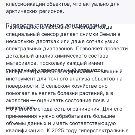
классификации объектов, что актуально для
арктических регионов.
Гиперспектральное зондирование
Разновидность пассивного метода, когда
специальный сенсор делает снимки Земли в
нескольких десятках или даже сотнях узких
спектральных диапазонов. Позволяет провести
детальный анализ химического состава
материалов, поскольку каждый имеет
уникальный «спектральный отпечаток».
Гиперспектральное зондирование — мощный
инструмент для точного анализа объектов на
поверхности. В сельском хозяйстве оно
помогает выявлять болезни растений, а в
экологии — оценивать состояние почв и
минералов.
Но у этого метода есть ограничения. Для его
применения нужно обрабатывать большие
объемы данных и иметь соответствующую
квалификацию. К 2025 году гиперспектральные