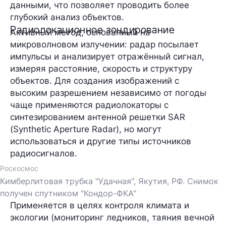
данными, что позволяет проводить более
глубокий анализ объектов.
Радиолокационное зондирование
Активный метод, основанный на
микроволновом излучении: радар посылает
импульсы и анализирует отражённый сигнал,
измеряя расстояние, скорость и структуру
объектов. Для создания изображений с
высоким разрешением независимо от погоды
чаще применяются радиолокаторы с
синтезированием антенной решетки SAR
(Synthetic Aperture Radar), но могут
использоваться и другие типы источников
радиосигналов.
Роскосмос
Кимберлитовая трубка "Удачная", Якутия, РФ. Снимок
получен спутником "Кондор-ФКА"
Применяется в целях контроля климата и
экологии (мониторинг ледников, таяния вечной