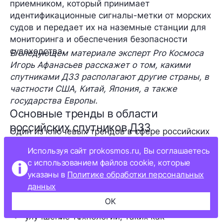
приемником, который принимает
идентификационные сигналы-метки от морских
судов и передает их на наземные станции для
мониторинга и обеспечения безопасности
судоходства.
В следующем материале эксперт Pro Космоса
Игорь Афанасьев расскажет о том, какими
спутниками ДЗЗ располагают другие страны, в
частности США, Китай, Япония, а также
государства Европы.
Основные тренды в области
российских спутников ДЗЗ
Один из ключевых трендов в сфере российских
спутников ДЗЗ заключается в переходе к
Используя сайт prokosmos.ru, Вы соглашаетесь
многоспутниковым орбитальным
с использованием файлов cookie, которые
группировкам. Это позволяет осуществлять
указаны в
Политике обработки персональных
мониторинг заданных объектов и территорий с
данных
более высокой периодичностью. Кроме того, в
ОК
этой области можно выделить несколько
важных тенденций:
улучшение технологий, таких как 