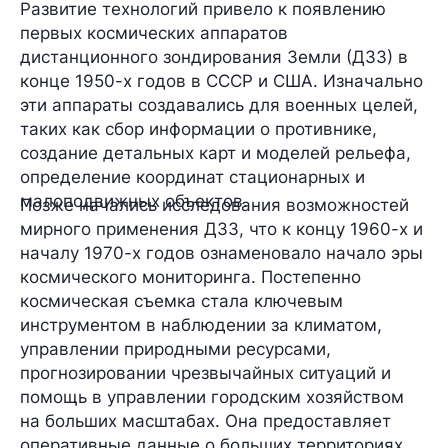
Развитие технологий привело к появлению
первых космических аппаратов
дистанционного зондирования Земли (ДЗЗ) в
конце 1950-х годов в СССР и США. Изначально
эти аппараты создавались для военных целей,
таких как сбор информации о противнике,
создание детальных карт и моделей рельефа,
определение координат стационарных и
малоподвижных объектов.
Позже начались исследования возможностей
мирного применения ДЗЗ, что к концу 1960-х и
началу 1970-х годов ознаменовало начало эры
космического мониторинга. Постепенно
космическая съемка стала ключевым
инструментом в наблюдении за климатом,
управлении природными ресурсами,
прогнозировании чрезвычайных ситуаций и
помощь в управлении городским хозяйством
на больших масштабах. Она предоставляет
оперативные данные о больших территориях,