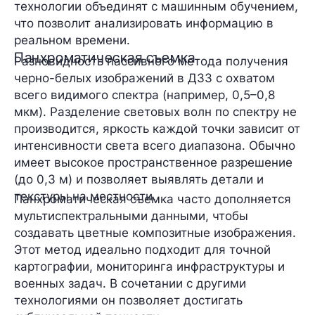
технологии объединят с машинным обучением,
что позволит анализировать информацию в
реальном времени.
Панхроматическая съемка
Разновидность пассивного метода получения
черно-белых изображений в ДЗЗ с охватом
всего видимого спектра (например, 0,5–0,8
мкм). Разделение световых волн по спектру не
производится, яркость каждой точки зависит от
интенсивности света всего диапазона. Обычно
имеет высокое пространственное разрешение
(до 0,3 м) и позволяет выявлять детали и
текстуры на местности.
Панхроматическая съемка часто дополняется
мультиспектральными данными, чтобы
создавать цветные композитные изображения.
Этот метод идеально подходит для точной
картографии, мониторинга инфраструктуры и
военных задач. В сочетании с другими
технологиями он позволяет достигать