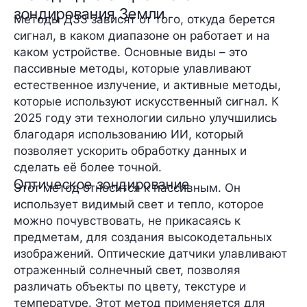
зондирования Земли
Методы ДЗЗ зависят от того, откуда берется
сигнал, в каком диапазоне он работает и на
каком устройстве. Основные виды – это
пассивные методы, которые улавливают
естественное излучение, и активные методы,
которые используют искусственный сигнал. К
2025 году эти технологии сильно улучшились
благодаря использованию ИИ, который
позволяет ускорить обработку данных и
сделать её более точной.
Оптическое зондирование
Этот метод относится к пассивным. Он
использует видимый свет и тепло, которое
можно почувствовать, не прикасаясь к
предметам, для создания высокодетальных
изображений. Оптические датчики улавливают
отраженный солнечный свет, позволяя
различать объекты по цвету, текстуре и
температуре. Этот метод применяется для