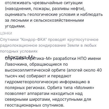
отслеживать чрезвычайные ситуации
(наводнения, пожары, разливы нефти),
оценивать геологические условия и наблюдать
за лесными и сельскохозяйственными
угодьями.
ЦЭНКИ
Спутники "Кондор-ФКА" проводят круглосуточное
радиолокационное зондирование Земли в любых
погодных условиях
«Арктика-М»
Спутники «Арктика-М» разработки НПО имени
Лавочкина, обращающиеся по
высокоэллиптической орбите (апогей около 40
тысяч км) собирают и передают
гидрометеорологическую информацию в
полярных регионах. Орбита типа «Молния»
позволяет аппаратам находиться над
северными широтами, недоступными для
геостационарных спутников.