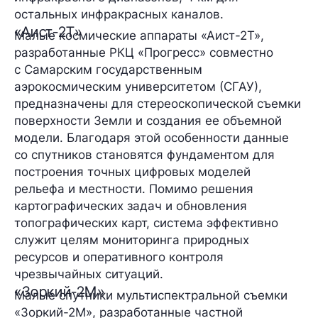
остальных инфракрасных каналов.
«Аист-2Т»
Малые космические аппараты «Аист-2Т»,
разработанные РКЦ «Прогресс» совместно
с Самарским государственным
аэрокосмическим университетом (СГАУ),
предназначены для стереоскопической съемки
поверхности Земли и создания ее объемной
модели. Благодаря этой особенности данные
со спутников становятся фундаментом для
построения точных цифровых моделей
рельефа и местности. Помимо решения
картографических задач и обновления
топографических карт, система эффективно
служит целям мониторинга природных
ресурсов и оперативного контроля
чрезвычайных ситуаций.
«Зоркий-2М»
Малые спутники мультиспектральной съемки
«Зоркий-2М», разработанные частной