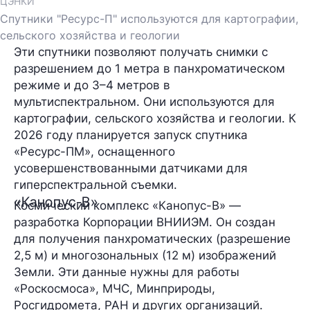
ЦЭНКИ
Спутники "Ресурс-П" используются для картографии,
сельского хозяйства и геологии
Эти спутники позволяют получать снимки с
разрешением до 1 метра в панхроматическом
режиме и до 3–4 метров в
мультиспектральном. Они используются для
картографии, сельского хозяйства и геологии. К
2026 году планируется запуск спутника
«Ресурс-ПМ», оснащенного
усовершенствованными датчиками для
гиперспектральной съемки.
«Канопус-В»
Космический комплекс «Канопус-В» —
разработка Корпорации ВНИИЭМ. Он создан
для получения панхроматических (разрешение
2,5 м) и многозональных (12 м) изображений
Земли. Эти данные нужны для работы
«Роскосмоса», МЧС, Минприроды,
Росгидромета, РАН и других организаций.