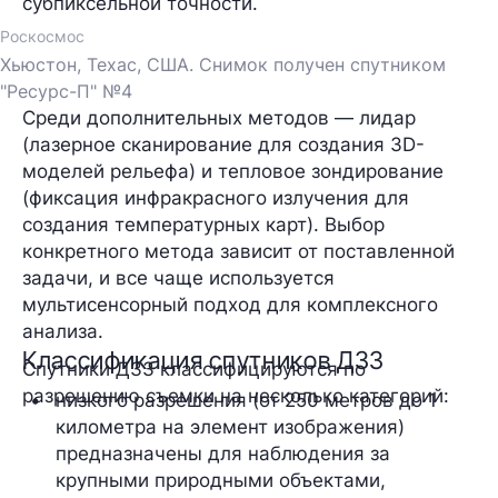
субпиксельной точности.
Роскосмос
Хьюстон, Техас, США. Снимок получен спутником
"Ресурс-П" №4
Среди дополнительных методов — лидар
(лазерное сканирование для создания 3D-
моделей рельефа) и тепловое зондирование
(фиксация инфракрасного излучения для
создания температурных карт). Выбор
конкретного метода зависит от поставленной
задачи, и все чаще используется
мультисенсорный подход для комплексного
анализа.
Классификация спутников ДЗЗ
Спутники ДЗЗ классифицируются по
разрешению съемки на несколько категорий:
низкого разрешения (от 250 метров до 1 
километра на элемент изображения) 
предназначены для наблюдения за 
крупными природными объектами, 