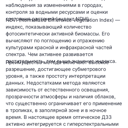
наблюдения за изменениями в городах,
контроля за водными ресурсами и оценки
состояния растений (индекс NDVI).
NDVI (Normalized Difference Vegetation Index) —
индекс, показывающий количество
фотосинтетически активной биомассы. Его
вычисляют по поглощению и отражению
культурами красной и инфракрасной частей
спектра. Чем активнее развивается
растительность, тем выше значение индекса.
Преимущества метода включают высокое
разрешение, достигающее субметрового
уровня, а также простоту интерпретации
данных. Недостатками метода являются
зависимость от естественного освещения,
прозрачности атмосферы и наличия облаков,
что существенно ограничивает его применение
в тропиках, в заполярной зоне и в ночное
время. В настоящее время оптическое ДЗЗ
активно интегрируется с гиперспектральными