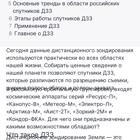
5
Основные тренды в области российских
спутников ДЗЗ
6
Этапы работы спутников ДЗЗ
7
Применение ДЗЗ
8
Главное о ДЗЗ
Сегодня данные дистанционного зондирования
используются практически во всех областях
нашей жизни. Собирать ценные сведения о
нашей планете позволяют спутники ДЗЗ,
которые различаются по разрешению съемки,
ширине полосы обзора и полосы захвата.
В российскую орбитальную группировку входят
космические аппараты серий «Ресурс-П»,
«Канопус-В», «Метеор-М», «Электро-Л»,
«Арктика-М», «Аист-2Т», «Зоркий-2М» и
«Кондор-ФКА». Для чего они предназначены и
какими возможностями обладают?
Что такое ДЗЗ
Дистанционное зондирование Земли — это