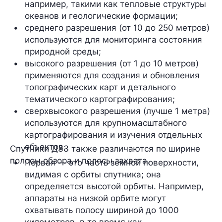
например, такими как тепловые структуры 
океанов и геологические формации;
среднего разрешения (от 10 до 250 метров) 
используются для мониторинга состояния 
природной среды;
высокого разрешения (от 1 до 10 метров) 
применяются для создания и обновления 
топографических карт и детального 
тематического картографирования;
сверхвысокого разрешения (лучше 1 метра) 
используются для крупномасштабного 
картографирования и изучения отдельных 
объектов.
Спутники ДЗЗ также различаются по ширине
полосы обзора и полосы захвата.
Первая — это часть земной поверхности, 
видимая с орбиты спутника; она 
определяется высотой орбиты. Например, 
аппараты на низкой орбите могут 
охватывать полосу шириной до 1000 
километров, в то время как 