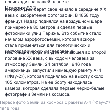
происходит на нашей планете.
История ДЗЗ
История ДЗЗ берет свое начало в середине XIX
века с изобретения фотографии. В 1858 году
француз Надар поднялся на воздушном шаре
примерно на 80 метров и сделал первые
фотоснимки улиц Парижа. Это событие стало
началом аэрофотосъемки, которая вскоре
стала применяться для геологических и
картографических исследований.
Настоящий прорыв в ДЗЗ произошел во второй
половине XX века, с выходом человека за
атмосферу Земли. 24 октября 1946 года
американцы запустили немецкую ракету А-4
(«Фау-2»), которая поднялась на высоту около
105 километров. На ее борту находилась
камера, которая сделала первые черно-белые
фотографии Земли из космоса.
Первое фото Земли из космоса с ракеты А-4 ("Фау-2")
1946 года