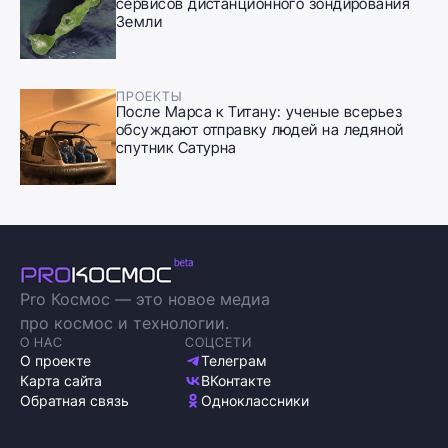
сервисов дистанционного зондирования
Земли
ПРОЕКТЫ
После Марса к Титану: ученые всерьез
обсуждают отправку людей на ледяной
спутник Сатурна
Pro Космос — это новое медиа
про космос и технологии.
О НАС
СОЦСЕТИ
О проекте
Телеграм
Карта сайта
ВКонтакте
Обратная связь
Одноклассники