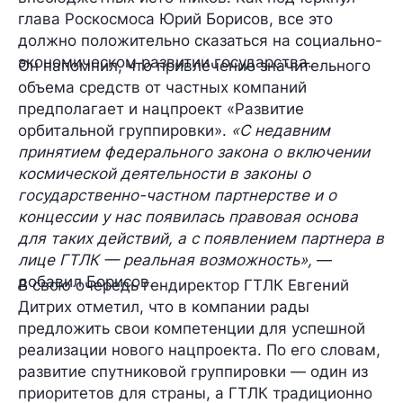
глава Роскосмоса
Юрий Борисов
, все это
должно положительно сказаться на социально-
экономическом развитии государства.
Он напомнил, что привлечение
значительного
объема средств
от частных компаний
предполагает и нацпроект
«Развитие
орбитальной группировки»
.
«С недавним
принятием федерального закона о включении
космической деятельности в законы
о
государственно-частном партнерстве
и о
концессии у нас появилась правовая основа
для таких действий, а с появлением партнера в
лице ГТЛК — реальная возможность»,
—
добавил Борисов.
В свою очередь гендиректор ГТЛК
Евгений
Дитрих
отметил, что в компании рады
предложить свои компетенции для успешной
реализации нового нацпроекта. По его словам,
развитие спутниковой группировки — один из
приоритетов для страны, а ГТЛК традиционно