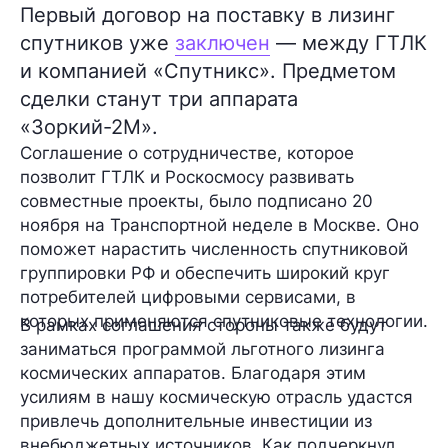
Первый договор на поставку в лизинг
спутников уже
заключен
— между ГТЛК
и компанией «Спутникс». Предметом
сделки станут три аппарата
«Зоркий-2М».
Соглашение о сотрудничестве, которое
позволит ГТЛК и Роскосмосу развивать
совместные проекты, было подписано
20
ноября
на Транспортной неделе в Москве. Оно
поможет
нарастить
численность спутниковой
группировки
РФ и обеспечить широкий круг
потребителей
цифровыми сервисами
, в
которых применяются спутниковые технологии.
В рамках соглашения стороны также будут
заниматься программой
льготного лизинга
космических аппаратов
. Благодаря этим
усилиям в нашу космическую отрасль удастся
привлечь дополнительные инвестиции из
внебюджетных источников. Как подчеркнул