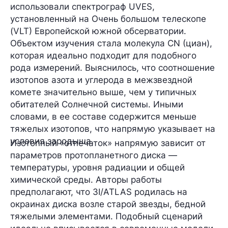
использовали спектрограф UVES,
установленный на Очень большом телескопе
(VLT) Европейской южной обсерватории.
Объектом изучения стала молекула CN (циан),
которая идеально подходит для подобного
рода измерений. Выяснилось, что соотношение
изотопов азота и углерода в межзвездной
комете значительно выше, чем у типичных
обитателей Солнечной системы. Иными
словами, в ее составе содержится меньше
тяжелых изотопов, что напрямую указывает на
условия зародыша.
Изотопный «отпечаток» напрямую зависит от
параметров протопланетного диска —
температуры, уровня радиации и общей
химической среды. Авторы работы
предполагают, что 3I/ATLAS родилась на
окраинах диска возле старой звезды, бедной
тяжелыми элементами. Подобный сценарий