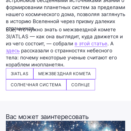
астрономов бесценными источниками знаний о
формировании планетных систем за пределами
нашего космического дома, позволяя заглянуть
в историю Вселенной через призму далеких
странников.
Все, что нужно знать о межзвездной комете
3I/ATLAS — как она выглядит, куда движется и
из чего состоит, — собрали
в этой статье
. А
здесь
рассказали о странностях небесного
тела: почему некоторые ученые считают его
кораблем инопланетян.
3IATLAS
МЕЖЗВЕЗДНАЯ КОМЕТА
СОЛНЕЧНАЯ СИСТЕМА
СОЛНЦЕ
Вас может заинтересовать