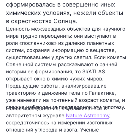
сформировалась в совершенно иных
химических условиях, нежели объекты
в окрестностях Солнца.
Ценность межзвездных объектов для научного
мира трудно переоценить: они выступают в
роли «посланников» из далеких планетных
систем, сохраняя информацию о веществе,
существовавшем у других светил. Если кометы
Солнечной системы рассказывают о ранней
истории ее формирования, то 3I/ATLAS
открывает окно в химию чужих миров.
Предыдущие работы, анализировавшие
траекторию и движение тела по Галактике,
уже намекали на почтенный возраст кометы, и
свежие наблюдения подтвердили эту гипотезу.
Новое исследование, опубликованное в
авторитетном журнале
Nature Astronomy
,
сосредоточилось на измерении изотопных
отношений углерода и азота. Ученые