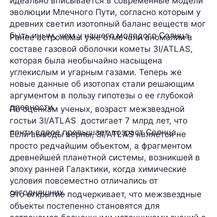
идеально вписывается в современные модели
эволюции Млечного Пути, согласно которым у
древних светил изотопный баланс веществ мог
быть иным, чем у нашего молодого Солнца.
Ранее астрономы уже отмечали аномалии в
составе газовой оболочки кометы 3I/ATLAS,
которая была необычайно насыщена
углекислым и угарным газами. Теперь же
новые данные об изотопах стали решающим
аргументом в пользу гипотезы о ее глубокой
древности.
По оценкам ученых, возраст межзвездной
гостьи 3I/ATLAS достигает 7 млрд лет, что
почти вдвое превышает возраст Солнца.
Если выводы верны, 3I/ATLAS является не
просто редчайшим объектом, а фрагментом
древнейшей планетной системы, возникшей в
эпоху ранней Галактики, когда химические
условия повсеместно отличались от
сегодняшних.
Это открытие подчеркивает, что межзвездные
объекты постепенно становятся для