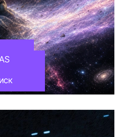
LAS
иск