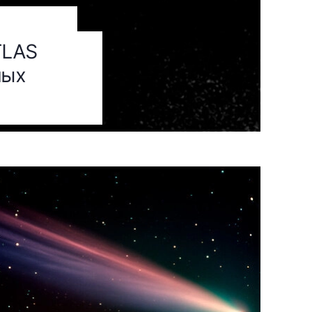
TLAS
ных