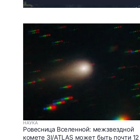
НАУКА
Ровесница Вселенной: межзвездной
комете 3I/ATLAS может быть почти 12