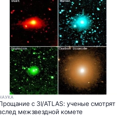
НАУКА
Прощание с 3I/ATLAS: ученые смотрят
вслед межзвездной комете