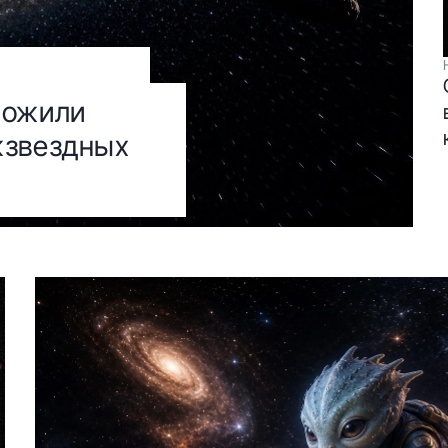
ложили
жзвездных