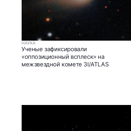
НАУКА
Ученые зафиксировали
«оппозиционный всплеск» на
межзвездной комете 3I/ATLAS