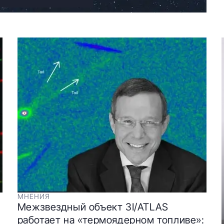
МНЕНИЯ
Межзвездный объект 3I/ATLAS
работает на «термоядерном топливе»: