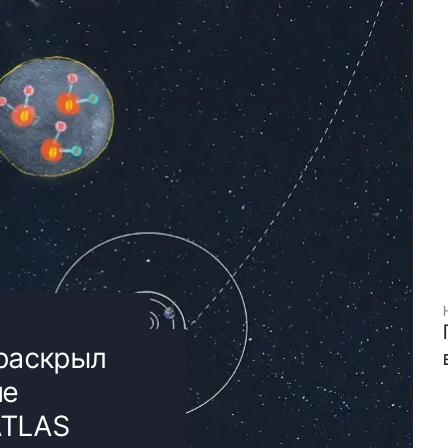
 раскрыл
ие
ATLAS