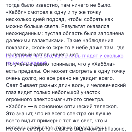
тогда было известно, там ничего не было.
«Хаббл» смотрел в одну и ту же точку
несколько дней подряд, чтобы собрать как
можно больше света. Результат оказался
неожиданным: пустая область была заполнена
далекими галактиками. Такие наблюдения
показали, сколько скрыто в небе даже там, где
на первый взгляд ничего нет.
Галактики: что это, как они выглядят и сколько
их во Вселенной
Но ученые давно понимали, что у «Хаббла»
есть пределы. Он может смотреть в одну точку
очень долго, но все равно не увидит всего.
Свет бывает разных длин волн, и человеческий
глаз видит только небольшой участок
огромного электромагнитного спектра.
«Хаббл» — в основном оптический телескоп.
Это значит, что из всего спектра он лучше
всего видит примерно тот же свет, что и
человеческий глаз, только гораздо лучше.
Но если смотреть только в видимом диапазоне,