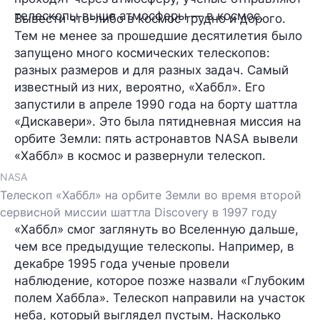
телескопы выше атмосферы — в космос.
Вывести что-либо в космос трудно и дорого.
Тем не менее за прошедшие десятилетия было
запущено много космических телескопов:
разных размеров и для разных задач. Самый
известный из них, вероятно, «Хаббл». Его
запустили в апреле 1990 года на борту шаттла
«Дискавери». Это была пятидневная миссия на
орбите Земли: пять астронавтов NASA вывели
«Хаббл» в космос и развернули телескоп.
NASA
Телескоп «Хаббл» на орбите Земли во время второй
сервисной миссии шаттла Discovery в 1997 году
«Хаббл» смог заглянуть во Вселенную дальше,
чем все предыдущие телескопы. Например, в
декабре 1995 года ученые провели
наблюдение, которое позже назвали «Глубоким
полем Хаббла». Телескоп направили на участок
неба, который выглядел пустым. Насколько