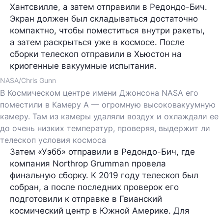
Хантсвилле, а затем отправили в Редондо-Бич.
Экран должен был складываться достаточно
компактно, чтобы поместиться внутри ракеты,
а затем раскрыться уже в космосе. После
сборки телескоп отправили в Хьюстон на
криогенные вакуумные испытания.
NASA/Chris Gunn
В Космическом центре имени Джонсона NASA его
поместили в Камеру A — огромную высоковакуумную
камеру. Там из камеры удаляли воздух и охлаждали ее
до очень низких температур, проверяя, выдержит ли
телескоп условия космоса
Затем «Уэбб» отправили в Редондо-Бич, где
компания Northrop Grumman провела
финальную сборку. К 2019 году телескоп был
собран, а после последних проверок его
подготовили к отправке в Гвианский
космический центр в Южной Америке. Для