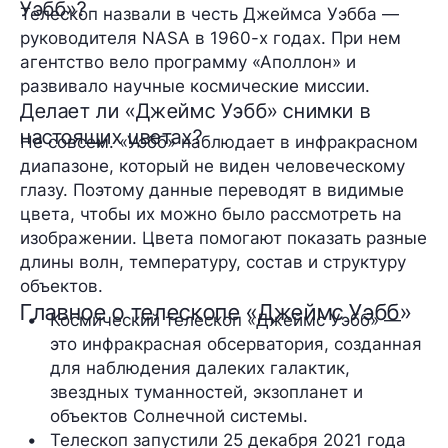
Уэбб»?
Телескоп назвали в честь Джеймса Уэбба —
руководителя NASA в 1960-х годах. При нем
агентство вело программу «Аполлон» и
развивало научные космические миссии.
Делает ли «Джеймс Уэбб» снимки в
настоящих цветах?
Не совсем. «Уэбб» наблюдает в инфракрасном
диапазоне, который не виден человеческому
глазу. Поэтому данные переводят в видимые
цвета, чтобы их можно было рассмотреть на
изображении. Цвета помогают показать разные
длины волн, температуру, состав и структуру
объектов.
Главное о телескопе «Джеймс Уэбб»
Космический телескоп «Джеймс Уэбб» — 
это инфракрасная обсерватория, созданная 
для наблюдения далеких галактик, 
звездных туманностей, экзопланет и 
объектов Солнечной системы.
Телескоп запустили 25 декабря 2021 года 