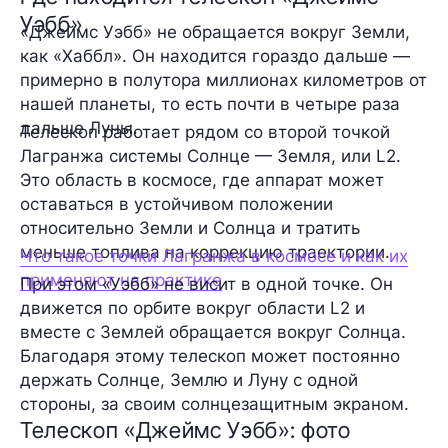
Уэбб»
«Джеймс Уэбб» не обращается вокруг Земли,
как «Хаббл». Он находится гораздо дальше —
примерно в полутора миллионах километров от
нашей планеты, то есть почти в четыре раза
дальше Луны.
Телескоп работает рядом со второй точкой
Лагранжа системы Солнце — Земля, или L2.
Это область в космосе, где аппарат может
оставаться в устойчивом положении
относительно Земли и Солнца и тратить
меньше топлива на коррекцию траектории.
Что такое точки Лагранжа в космосе и как их
применяют на практике
При этом «Уэбб» не висит в одной точке. Он
движется по орбите вокруг области L2 и
вместе с Землей обращается вокруг Солнца.
Благодаря этому телескоп может постоянно
держать Солнце, Землю и Луну с одной
стороны, за своим солнцезащитным экраном.
Телескоп «Джеймс Уэбб»: фото