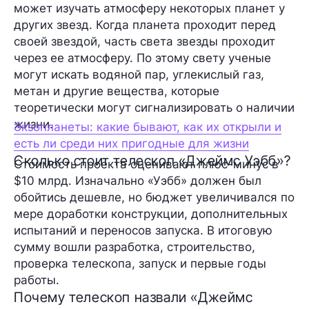
может изучать атмосферу некоторых планет у
других звезд. Когда планета проходит перед
своей звездой, часть света звезды проходит
через ее атмосферу. По этому свету ученые
могут искать водяной пар, углекислый газ,
метан и другие вещества, которые
теоретически могут сигнализировать о наличии
жизни.
Экзопланеты: какие бывают, как их открыли и
есть ли среди них пригодные для жизни
Сколько стоит телескоп «Джеймс Уэбб»?
Стоимость проекта оценивают плюс-минус в
$10 млрд. Изначально «Уэбб» должен был
обойтись дешевле, но бюджет увеличивался по
мере доработки конструкции, дополнительных
испытаний и переносов запуска. В итоговую
сумму вошли разработка, строительство,
проверка телескопа, запуск и первые годы
работы.
Почему телескоп назвали «Джеймс