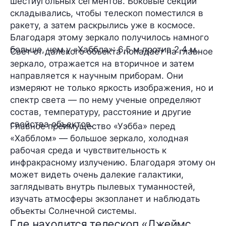
шестиугольных сегментов. Боковые секции
складывались, чтобы телескоп поместился в
ракету, а затем раскрылись уже в космосе.
Благодаря этому зеркало получилось намного
больше, чем у «Хаббла»: 6,5 м против 2,4 м.
Свет от далекого объекта попадает на главное
зеркало, отражается на вторичное и затем
направляется к научным приборам. Они
измеряют не только яркость изображения, но и
спектр света — по нему ученые определяют
состав, температуру, расстояние и другие
свойства объектов.
Главное преимущество «Уэбба» перед
«Хабблом» — большое зеркало, холодная
рабочая среда и чувствительность к
инфракрасному излучению. Благодаря этому он
может видеть очень далекие галактики,
заглядывать внутрь пылевых туманностей,
изучать атмосферы экзопланет и наблюдать
объекты Солнечной системы.
Где находится телескоп «Джеймс