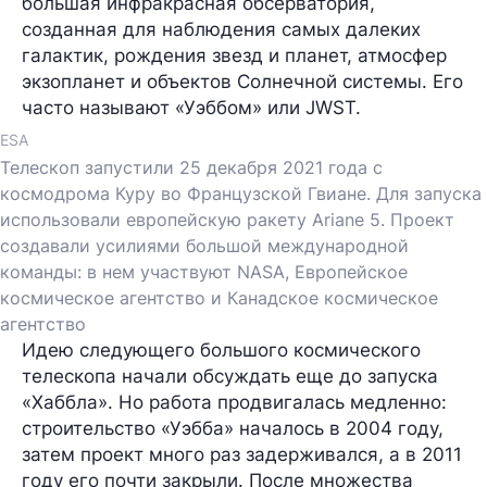
большая инфракрасная обсерватория,
созданная для наблюдения самых далеких
галактик, рождения звезд и планет, атмосфер
экзопланет и объектов Солнечной системы. Его
часто называют «Уэббом» или JWST.
ESA
Телескоп запустили 25 декабря 2021 года с
космодрома Куру во Французской Гвиане. Для запуска
использовали европейскую ракету Ariane 5. Проект
создавали усилиями большой международной
команды: в нем участвуют NASA, Европейское
космическое агентство и Канадское космическое
агентство
Идею следующего большого космического
телескопа начали обсуждать еще до запуска
«Хаббла». Но работа продвигалась медленно:
строительство «Уэбба» началось в 2004 году,
затем проект много раз задерживался, а в 2011
году его почти закрыли. После множества