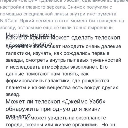
настройки главного зеркала. Снимок получили с
помощью специальной линзы внутри инструмента
NIRCam. Яркий сегмент в этот момент был наведен на
звезду, остальные еще не были точно выровнены
Частые вопросы
Какие открытия может сделать телескоп
«Джеймс Уэбб»?
«Джеймс Уэбб» может находить очень далекие
галактики, изучать, как рождались первые
звезды, смотреть внутрь пылевых туманностей
и исследовать атмосферы экзопланет. Его
данные помогают нам понять, как
формировались галактики, где рождаются
планеты и какие вещества есть вокруг других
звезд.
Может ли телескоп «Джеймс Уэбб»
обнаружить пригодную для жизни
планету?
«Уэбб» не может увидеть на экзопланете
города, океаны или живые организмы. Но он