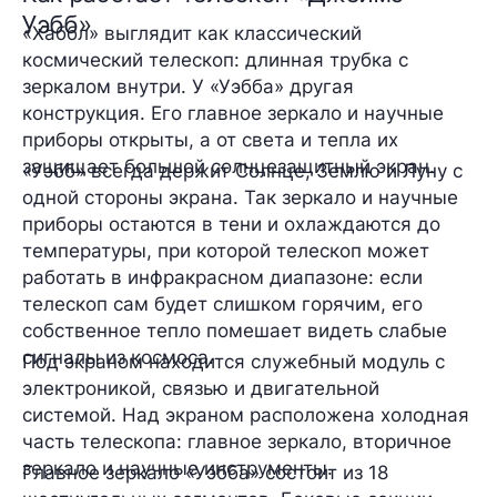
Уэбб»
«Хаббл» выглядит как классический
космический телескоп: длинная трубка с
зеркалом внутри. У «Уэбба» другая
конструкция. Его главное зеркало и научные
приборы открыты, а от света и тепла их
защищает большой солнцезащитный экран.
«Уэбб» всегда держит Солнце, Землю и Луну с
одной стороны экрана. Так зеркало и научные
приборы остаются в тени и охлаждаются до
температуры, при которой телескоп может
работать в инфракрасном диапазоне: если
телескоп сам будет слишком горячим, его
собственное тепло помешает видеть слабые
сигналы из космоса.
Под экраном находится служебный модуль с
электроникой, связью и двигательной
системой. Над экраном расположена холодная
часть телескопа: главное зеркало, вторичное
зеркало и научные инструменты.
Главное зеркало «Уэбба» состоит из 18