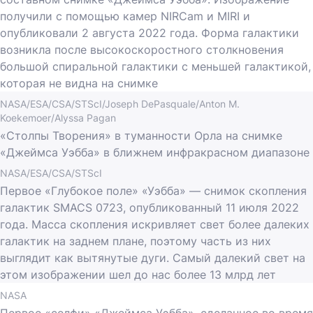
получили с помощью камер NIRCam и MIRI и
опубликовали 2 августа 2022 года. Форма галактики
возникла после высокоскоростного столкновения
большой спиральной галактики с меньшей галактикой,
которая не видна на снимке
NASA/ESA/CSA/STScI/Joseph DePasquale/Anton M.
Koekemoer/Alyssa Pagan
«Столпы Творения» в туманности Орла на снимке
«Джеймса Уэбба» в ближнем инфракрасном диапазоне
NASA/ESA/CSA/STScI
Первое «Глубокое поле» «Уэбба» — снимок скопления
галактик SMACS 0723, опубликованный 11 июля 2022
года. Масса скопления искривляет свет более далеких
галактик на заднем плане, поэтому часть из них
выглядит как вытянутые дуги. Самый далекий свет на
этом изображении шел до нас более 13 млрд лет
NASA
Первое «селфи» «Джеймса Уэбба», сделанное во время