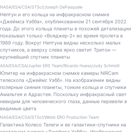
космоса
NASA/ESA/CSA/STScI/Joseph DePasquale
Нептун и его кольца на инфракрасном снимке
«Джеймса Уэбба», опубликованном 21 сентября 2022
года. До этого кольца планеты в похожей детализации
показывал только «Вояджер-2» во время пролета в
1989 году. Вокруг Нептуна видны несколько малых
спутников, а вверху слева ярко светит Тритон —
крупнейший спутник планеты
ASA/ESA/CSA/Jupiter ERS Team/Ricardo Hueso/Judy Schmidt
Юпитер на инфракрасном снимке камеры NIRCam
телескопа «Джеймс Уэбб». На изображении видны
полярные сияния планеты, тонкие кольца и спутники
Амальтея и Адрастея. Поскольку инфракрасный свет
невидим для человеческого глаза, данные перевели в
видимые цвета
NASA/ESA/CSA/STScI/Webb ERO Production Team
Галактика Колесо Телеги и ее галактики-спутники на
составном снимке «Джеймса Уэбба». Изображение