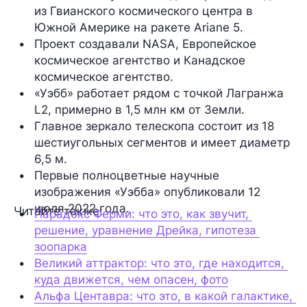
из Гвианского космического центра в 
Южной Америке на ракете Ariane 5.
Проект создавали NASA, Европейское 
космическое агентство и Канадское 
космическое агентство.
«Уэбб» работает рядом с точкой Лагранжа 
L2, примерно в 1,5 млн км от Земли. 
Главное зеркало телескопа состоит из 18 
шестиугольных сегментов и имеет диаметр 
6,5 м.
Первые полноцветные научные 
изображения «Уэбба» опубликовали 12 
июля 2022 года.
Читайте также:
Парадокс Ферми: что это, как звучит, 
решение, уравнение Дрейка, гипотеза 
зоопарка
Великий аттрактор: что это, где находится, 
куда движется, чем опасен, фото
Альфа Центавра: что это, в какой галактике, 