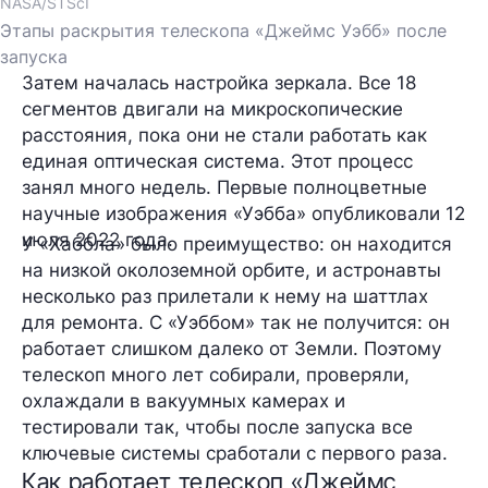
NASA/STScI
Этапы раскрытия телескопа «Джеймс Уэбб» после
запуска
Затем началась настройка зеркала. Все 18
сегментов двигали на микроскопические
расстояния, пока они не стали работать как
единая оптическая система. Этот процесс
занял много недель. Первые полноцветные
научные изображения «Уэбба» опубликовали 12
июля 2022 года.
У «Хаббла» было преимущество: он находится
на низкой околоземной орбите, и астронавты
несколько раз прилетали к нему на шаттлах
для ремонта. С «Уэббом» так не получится: он
работает слишком далеко от Земли. Поэтому
телескоп много лет собирали, проверяли,
охлаждали в вакуумных камерах и
тестировали так, чтобы после запуска все
ключевые системы сработали с первого раза.
Как работает телескоп «Джеймс