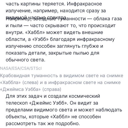
часть картины теряется. Инфракрасное
излучение, например, находится сразу за
видимой частью спектра.
Например, звездные туманности — облака газа
и пыли — часто скрывают то, что происходит
внутри. «Хаббл» может видеть внешние
области, а «Уэбб» благодаря инфракрасному
излучению способен заглянуть глубже и
показать детали, закрытые пылью для
обычного света.
NASA/ESA/CSA/STScI
Крабовидная туманность в видимом свете на снимке
«Хаббла» (слева) и в инфракрасном свете на снимке
«Джеймса Уэбба» (справа)
Для этих задач и создали космический
телескоп «Джеймс Уэбб». Он видит за
пределами видимого света и может наблюдать
объекты, которые «Хаббл» не способен
рассмотреть так же подробно.