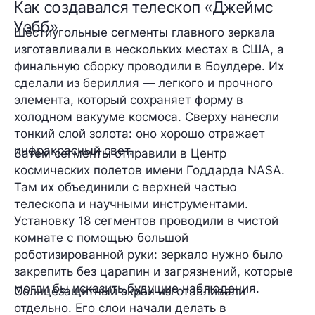
Как создавался телескоп «Джеймс
Уэбб»
Шестиугольные сегменты главного зеркала
изготавливали в нескольких местах в США, а
финальную сборку проводили в Боулдере. Их
сделали из бериллия — легкого и прочного
элемента, который сохраняет форму в
холодном вакууме космоса. Сверху нанесли
тонкий слой золота: оно хорошо отражает
инфракрасный свет.
Затем сегменты отправили в Центр
космических полетов имени Годдарда NASA.
Там их объединили с верхней частью
телескопа и научными инструментами.
Установку 18 сегментов проводили в чистой
комнате с помощью большой
роботизированной руки: зеркало нужно было
закрепить без царапин и загрязнений, которые
могли бы исказить будущие наблюдения.
Солнцезащитный экран изготавливали
отдельно. Его слои начали делать в