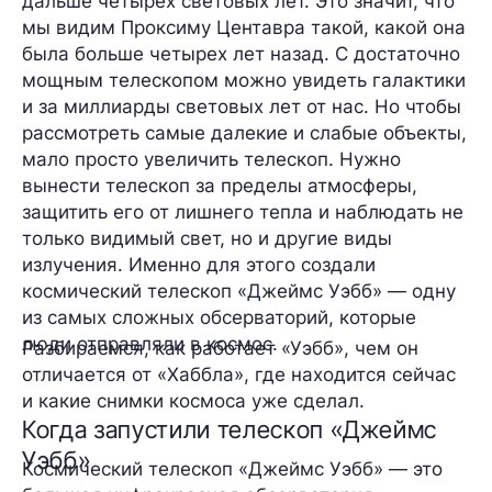
дальше четырех световых лет. Это значит, что
мы видим Проксиму Центавра такой, какой она
была больше четырех лет назад. С достаточно
мощным телескопом можно увидеть галактики
и за миллиарды световых лет от нас. Но чтобы
рассмотреть самые далекие и слабые объекты,
мало просто увеличить телескоп. Нужно
вынести телескоп за пределы атмосферы,
защитить его от лишнего тепла и наблюдать не
только видимый свет, но и другие виды
излучения. Именно для этого создали
космический телескоп «Джеймс Уэбб» — одну
из самых сложных обсерваторий, которые
люди отправляли в космос.
Разбираемся, как работает «Уэбб», чем он
отличается от «Хаббла», где находится сейчас
и какие снимки космоса уже сделал.
Когда запустили телескоп «Джеймс
Уэбб»
Космический телескоп «Джеймс Уэбб» — это