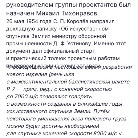
руководителем группы проектантов был
назначен Михаил Тихонравов.
26 мая 1954 года С. П. Королёв направил
докладную записку «Об искусственном
спутнике Земли» министру оборонной
промышленности Д. Ф. Устинову. Именно этот
документ дал официальный старт
и практический толчок проектным работам
по первому космическому аппарату.
«Проводящиеся в настоящее время разработки
нового изделия (речь шла
о межконтинентальной баллистической ракете
Р-7 — прим. ред.) с конечной скоростью
до 7000 м/с позволяют говорить
о возможности создания в ближайшие годы
искусственного спутника Земли. Путём
некоторого уменьшения веса полезного груза
можно будет достичь необходимой
для спутника конечной скорости 8000 м/с <…