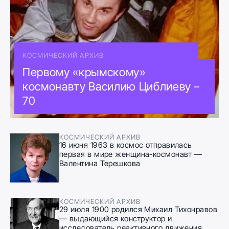
КОСМИЧЕСКИЙ АРХИВ
Первому «крымскому»
космонавту Василию Циблиеву –
70
КОСМИЧЕСКИЙ АРХИВ
16 июня 1963 в космос отправилась
первая в мире женщина-космонавт —
Валентина Терешкова
КОСМИЧЕСКИЙ АРХИВ
29 июля 1900 родился Михаил Тихонравов
— выдающийся конструктор и
исследователь реактивного движения