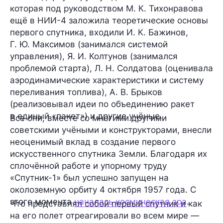
которая под руководством М. К. Тихонравова
ещё в НИИ-4 заложила теоретические основы
первого спутника, входили И. К. Бажинов,
Г. Ю. Максимов (занимался системой
управления), Я. И. Колтунов (занимался
проблемой старта), Л. Н. Солдатова (оценивала
аэродинамические характеристики и систему
переливания топлива), А. В. Брыков
(реализовывал идеи по объединению ракет
в единый «пакет») и другие учёные.
Все они, вместе со многими другими
советскими учёными и конструкторами, внесли
неоценимый вклад в создание первого
искусственного спутника Земли. Благодаря их
сплочённой работе и упорному труду
«Спутник-1» был успешно запущен на
околоземную орбиту 4 октября 1957 года. С
этого момента
началась космическая эра
.
Что представлял собой первый спутник и как
на его полет отреагировали во всем мире —