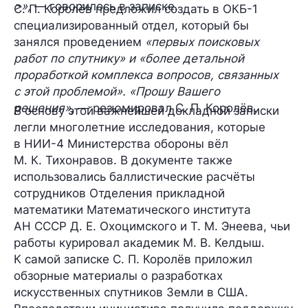
>»,
— говорилось в записке.
С. П. Королёв предложил создать в ОКБ-1
специализированный отдел, который бы
занялся проведением
«первых поисковых
работ по спутнику» и «более детальной
проработкой комплекса вопросов, связанных
с этой проблемой». «Прошу Вашего
решения»,
— резюмировал С. П. Королёв.
В основу этой важнейшей докладной записки
легли многолетние исследования, которые
в НИИ-4 Министерства обороны вёл
М. К. Тихонравов. В документе также
использовались баллистические расчёты
сотрудников Отделения прикладной
математики Математического института
АН СССР Д. Е. Охоцимского и Т. М. Энеева, чьи
работы курировал академик М. В. Келдыш.
К самой записке С. П. Королёв приложил
обзорные материалы о разработках
искусственных спутников Земли в США.