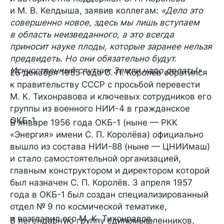
и М. В. Келдыша, заявив коллегам:
«Дело это
совершенно новое, здесь мы лишь вступаем
в область неизведанного, а это всегда
приносит науке плоды, которые заранее нельзя
предвидеть. Но они обязательно будут.
Искусственный спутник Земли надо делать!»
26 декабря 1955 года С. П. Королёв обратился
к правительству СССР с просьбой перевести
М. К. Тихонравова и ключевых сотрудников его
группы из военного НИИ-4 в гражданское
ОКБ-1.
В январе 1956 года ОКБ-1 (ныне — РКК
«Энергия» имени С. П. Королёва) официально
вышло из состава НИИ-88 (ныне — ЦНИИмаш)
и стало самостоятельной организацией,
главным конструктором и директором которой
был назначен С. П. Королёв. 3 апреля 1957
года в ОКБ-1 был создан специализированный
отдел № 9 по космической тематике,
и возглавил его М. К. Тихонравов.
В легендарную группу единомышленников,