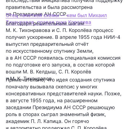
Впоследствии инициатива получила поддержку
правительства и была рассмотрена
на Президиуме АН СССР.
Отец пакетной схемы — кем был Михаил
Тихонравов, правая рука Королева
Благодаря решительным шагам
М. К. Тихонравова и С. П. Королёва процесс
получил ускорение. В апреле 1955 года НИИ-4
выпустил предварительный отчёт
по искусственному спутнику Земли,
а в АН СССР появилась специальная комиссия
по подготовке его запуска, в состав которой
вошли М. В. Келдыш, С. П. Королёв
и М. К. Тихонравов.
Примечательно, что идея создания спутника
поначалу вызывала скепсис у многих
консервативных представителей науки. Позже,
в августе 1955 года, на расширенном
заседании Президиума АН СССР решающую
роль в спорах сыграл знаменитый физик,
академик П. Л. Капица. Он горячо
и авторитетно поддержал С. П. Королёва