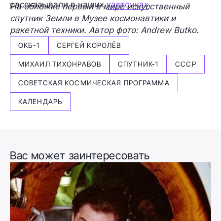
рассказывали в наших
карточках
.
На обложке первый в мире искусственный
спутник Земли в Музее космонавтики и
ракетной техники. Автор фото: Andrew Butko.
ОКБ-1
СЕРГЕЙ КОРОЛЁВ
МИХАИЛ ТИХОНРАВОВ
СПУТНИК-1
СССР
СОВЕТСКАЯ КОСМИЧЕСКАЯ ПРОГРАММА
КАЛЕНДАРЬ
Вас может заинтересовать