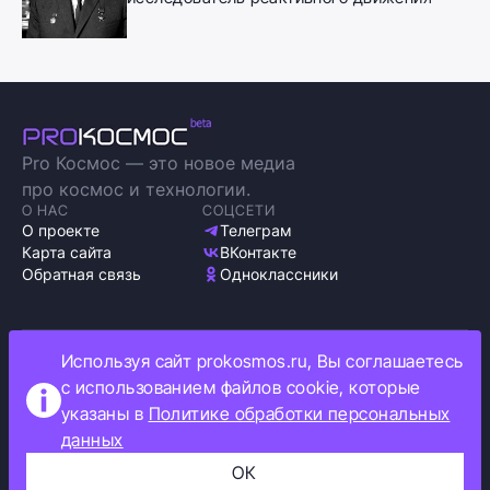
Pro Космос — это новое медиа
про космос и технологии.
О НАС
СОЦСЕТИ
О проекте
Телеграм
Карта сайта
ВКонтакте
Обратная связь
Одноклассники
Используя сайт prokosmos.ru, Вы соглашаетесь
Политика обработки персональных данных
с использованием файлов cookie, которые
Как мы используем cookie
указаны в
Политике обработки персональных
Информация об ограничениях
данных
Прокосмос © 2023
+16
ОК