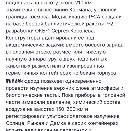
поднялась на высоту около 210 км —
значительно выше линии Кармана, условной
границы космоса. Модификацию Р-2А создали
на базе боевой баллистической ракеты Р-2
разработки ОКБ-1 Сергея Королёва.
Конструкторы адаптировали её под
академические задачи: вместо боевого заряда
в головном отсеке разместили тяжелую
научную аппаратуру, а двух подопытных
животных разместили в изолированных
герметичных контейнерах по бокам корпуса
ракеты.
Такой подход позволил одновременно
провести изучение верхних слоев атмосферы и
биологические тесты. Пока приборы в головной
части измеряли давление, химический состав
воздуха на высотах 150-200 км и
регистрировали ультрафиолетовое излучение
Солнца, Рыжая и Дамка в своих контейнерах
испытывали влияние перегрузок и