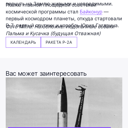
вернуть на Землю живыми и невредимыми.
Позже главной площадкой советской
космической программы стал
Байконур
—
первый космодром планеты, откуда стартовали
Р-7, первый спутник и корабль Юрия Гагарина.
Фото Mil.ru. На обложке: подопытные собаки
Пальма и Кусачка (будущая Отважная)
КАЛЕНДАРЬ
РАКЕТА Р-2А
Вас может заинтересовать