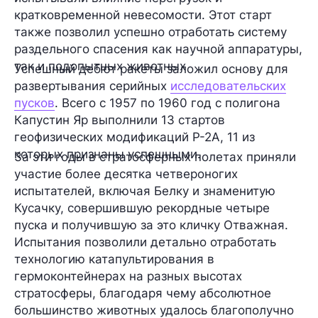
кратковременной невесомости. Этот старт
также позволил успешно отработать систему
раздельного спасения как научной аппаратуры,
так и подопытных животных
Успешный дебют ракеты заложил основу для
развертывания серийных
исследовательских
пусков
. Всего с 1957 по 1960 год с полигона
Капустин Яр выполнили 13 стартов
геофизических модификаций Р-2А, 11 из
которых признаны успешными.
За эти годы в стратосферных полетах приняли
участие более десятка четвероногих
испытателей, включая Белку и знаменитую
Кусачку, совершившую рекордные четыре
пуска и получившую за это кличку Отважная.
Испытания позволили детально отработать
технологию катапультирования в
гермоконтейнерах на разных высотах
стратосферы, благодаря чему абсолютное
большинство животных удалось благополучно