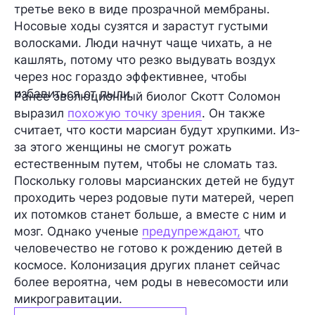
третье веко в виде прозрачной мембраны.
Носовые ходы сузятся и зарастут густыми
волосками. Люди начнут чаще чихать, а не
кашлять, потому что резко выдувать воздух
через нос гораздо эффективнее, чтобы
избавиться от пыли.
Ранее эволюционный биолог Скотт Соломон
выразил
похожую точку зрения
. Он также
считает, что кости марсиан будут хрупкими. Из-
за этого женщины не смогут рожать
естественным путем, чтобы не сломать таз.
Поскольку головы марсианских детей не будут
проходить через родовые пути матерей, череп
их потомков станет больше, а вместе с ним и
мозг. Однако ученые
предупреждают,
что
человечество не готово к рождению детей в
космосе. Колонизация других планет сейчас
более вероятна, чем роды в невесомости или
микрогравитации.