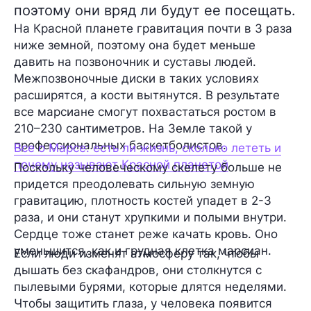
поэтому они вряд ли будут ее посещать.
На Красной планете гравитация почти в 3 раза
ниже земной, поэтому она будет меньше
давить на позвоночник и суставы людей.
Межпозвоночные диски в таких условиях
расширятся, а кости вытянутся. В результате
все марсиане смогут похвастаться ростом в
210–230 сантиметров. На Земле такой у
профессиональных баскетболистов.
Все о Марсе: есть ли жизнь, сколько лететь и
почему называют Красной планетой
Поскольку человеческому скелету больше не
придется преодолевать сильную земную
гравитацию, плотность костей упадет в 2-3
раза, и они станут хрупкими и полыми внутри.
Сердце тоже станет реже качать кровь. Оно
уменьшится, как и грудная клетка марсиан.
Если люди изменят атмосферу так, чтобы
дышать без скафандров, они столкнутся с
пылевыми бурями, которые длятся неделями.
Чтобы защитить глаза, у человека появится