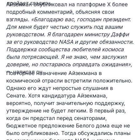
пройдет гладко»
.
Айзекман опубликовал на платформе X более
подробный комментарий, объясняя свои
взгляды.
«Благодарю вас, господин президент.
Для меня будет честью служить под вашим
руководством. Я благодарен министру Даффи
за его руководство NASA и другие обязанности.
Поддержка сообщества любителей космоса
была потрясающей. Я не знаю, чем заслужил
доверие, но постараюсь оправдать ожидания»,
— написал он.
Повторное назначение Айзекмана в
космической отрасли встретили положительно.
Однако его ждут непростые слушания в
Сенате. Хотя кандидатура Айзекмана,
вероятно, получит значительную поддержку,
утверждение не будет легким. В первый раз,
когда он предстал перед сенаторами,
бюджетное предложение Белого дома еще не
было опубликовано. Тогда обсуждались планы