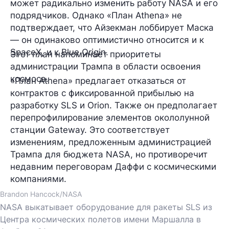
может радикально изменить работу NASA и его
подрядчиков. Однако «План Athena» не
подтверждает, что Айзекман лоббирует Маска
— он одинаково оптимистично относится и к
SpaceX, и к Blue Origin.
Этот план напоминает приоритеты
администрации Трампа в области освоения
космоса.
«План Athena» предлагает отказаться от
контрактов с фиксированной прибылью на
разработку SLS и Orion. Также он предполагает
перепрофилирование элементов окололунной
станции Gateway. Это соответствует
изменениям, предложенным администрацией
Трампа для бюджета NASA, но противоречит
недавним переговорам Даффи с космическими
компаниями.
Brandon Hancock/NASA
NASA выкатывает оборудование для ракеты SLS из
Центра космических полетов имени Маршалла в