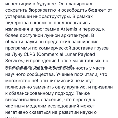
инвестиции в будущее. Он планировал
сократить бюрократию и освободить бюджет от
устаревшей инфраструктуры. В рамках
лидерства в космосе предполагались
изменения в программе Artemis и переход к
более доступной лунной архитектуре. В
области науки он предложил расширение
программы по коммерческой доставке грузов
на Луну CLPS (Commercial Lunar Payload
Services) и проведение более масштабных, но
менее дорогостоящих миссий.
Эти планы вызвали обеспокоенность у части
научного сообщества. Ученые посчитали, что
множество небольших миссий не могут
полноценно заменить одну крупную, и призвали
к сбалансированному подходу. Также
высказывались опасения, что переход к
частным моделям исследований может
негативно сказаться на развитии науки о