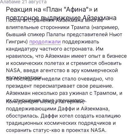
Алабаме 21 августа
Реакция на «План "Афина"» и
повторное выдвижение Айзекмана
После отстранения Айзекмана многие
влиятельные сторонники Трампа (например,
бывший спикер Палаты представителей Ньют
Гингрич)
продолжали
поддерживать
кандидатуру частного астронавта. Им
нравилось, что Айзекман имеет опыт в бизнесе
и космических полетах и стремится обновить
NASA, введя агентство в эру коммерческой
космонавтики.
За последние недели стало очевидно, что
президент пересматривает свое решение.
Айзекман несколько раз ужинал с Трампом, и
их отношения явно улучшились.
Конкуренция между лагерями,
поддерживающими Даффи и Айзекмана,
обострилась. Даффи хотел создать коалицию
традиционных космических подрядчиков и
сохранить статус-кво в проектах NASA.