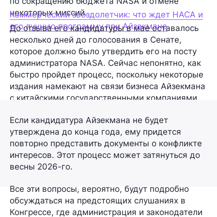
по сокращению бюджета NASA и отмене
некоторых миссий.
Коммерческий звездолетчик: что ждет НАСА и
его лунную программу при Айзекмане
До отзыва его кандидатуры в мае оставалось
несколько дней до голосования в Сенате,
которое должно было утвердить его на посту
администратора NASA. Сейчас непонятно, как
быстро пройдет процесс, поскольку некоторые
издания намекают на связи бизнеса Айзекмана
с китайскими государственными компаниями.
Если кандидатура Айзекмана не будет
утверждена до конца года, ему придется
повторно представить документы о конфликте
интересов. Этот процесс может затянуться до
весны 2026-го.
Все эти вопросы, вероятно, будут подробно
обсуждаться на предстоящих слушаниях в
Конгрессе, где администрация и законодатели