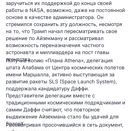
заручиться их поддержкой до конца своей
работы в NASA, возможно, даже на постоянной
основе в качестве администратора. Он
стремился сохранить эту должность, несмотря
на то, что Трамп начал пересматривать свое
решение по Айзекману и рассматривал
возможность переназначения частного
астронавта и миллиардера на пост главы
агентства.
Получив копию «Плана Athena», делегация
штата Алабама от Центра космических полетов
имени Маршалла, активно выступающая за
развитие ракеты SLS (Space Launch System),
поддержала кандидатуру Даффи.
Представители делегации вместе с
традиционными космическими подрядчиками и
самим Даффи считают, что повторное
выдвижение Айзекмана стало бы удачей для
SpaceX.
Рассматривая просочившийся в сеть документ,