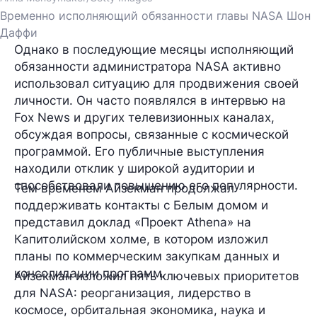
Временно исполняющий обязанности главы NASA Шон
Даффи
Однако в последующие месяцы исполняющий
обязанности администратора NASA активно
использовал ситуацию для продвижения своей
личности. Он часто появлялся в интервью на
Fox News и других телевизионных каналах,
обсуждая вопросы, связанные с космической
программой. Его публичные выступления
находили отклик у широкой аудитории и
способствовали повышению его популярности.
Тем временем Айзекман продолжал
поддерживать контакты с Белым домом и
представил доклад «Проект Athena» на
Капитолийском холме, в котором изложил
планы по коммерческим закупкам данных и
консолидации программ.
Айзекман изложил пять ключевых приоритетов
для NASA: реорганизация, лидерство в
космосе, орбитальная экономика, наука и