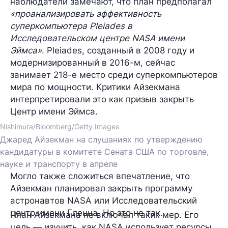
наблюдатели замечают, что план предполагал
«проанализировать эффективность
суперкомпьютера Pleiades в
Исследовательском центре NASA имени
Эймса»
. Pleiades, созданный в 2008 году и
модернизированный в 2016-м, сейчас
занимает 218-е место среди суперкомпьютеров
мира по мощности. Критики Айзекмана
интерпретировали это как призыв закрыть
Центр имени Эймса.
Nishimura/Bloomberg/Getty Images
Джаред Айзекман на слушаниях по утверждению
кандидатуры в комитете Сената США по торговле,
науке и транспорту в апреле
Могло также сложиться впечатление, что
Айзекман планировал закрыть программу
астронавтов NASA или Исследовательский
центр имени Гленна. Но это не так.
План Айзекмана не включал таких мер. Его
цель — изучить, как NASA использует ресурсы,