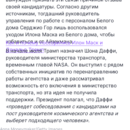
своей кандидатуры. Согласно другим
источникам, тогдашний руководитель
управления по работе с персоналом Белого
дома Серджио Гор лишь воспользовался
уходом Илона Маска из Белого дома, чтобы
избавиться и от Айзекмана.
Как и почему поссорились Илон Маск и
Дональд Трамп
В начале июля Трамп назначил Шона Даффи,
руководителя министерства транспорта,
временным главой NASA. Он выступил с рядом
собственных инициатив по перенаправлению
работы агентства и даже рассматривал
возможность его включения в министерство
транспорта, но эта идея не получила
поддержки. Президент полагал, что Даффи
«проведет собеседования с кандидатами на
пост руководителя космического агентства и
выберет подходящего человека»
.
Anna Moneymaker/Getty Images