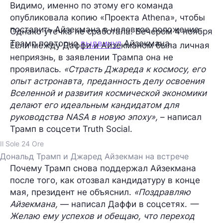
Видимо, именно по этому его команда
опубликовала копию «Проекта Athena», чтобы
поставить Айзекмана в неловкое положение.
Однако утечка не сработала. Вечером 4 ноября
Трамп повторно
выдвинул
Айзекмана.
Если между Даффи и Айзекманом была личная
неприязнь, в заявлении Трампа она не
проявилась.
«Страсть Джареда к космосу, его
опыт астронавта, преданность делу освоения
Вселенной и развития космической экономики
делают его идеальным кандидатом для
руководства NASA в новую эпоху»,
– написал
Трамп в соцсети Truth Social.
Il Sole 24 Ore
Дональд Трамп и Джаред Айзекман на встрече
Почему Трамп снова поддержал Айзекмана
после того, как отозвал кандидатуру в конце
мая, президент не объяснил.
«Поздравляю
Айзекмана,
— написал Даффи в соцсетях.
—
Желаю ему успехов и обещаю, что переход