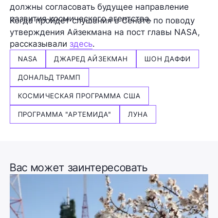
должны согласовать будущее направление
развития космического агентства.
Когда пройдет слушания в Сенате по поводу
утверждения Айзекмана на пост главы NASA,
рассказывали
здесь
.
NASA
ДЖАРЕД АЙЗЕКМАН
ШОН ДАФФИ
ДОНАЛЬД ТРАМП
КОСМИЧЕСКАЯ ПРОГРАММА США
ПРОГРАММА "АРТЕМИДА"
ЛУНА
Вас может заинтересовать