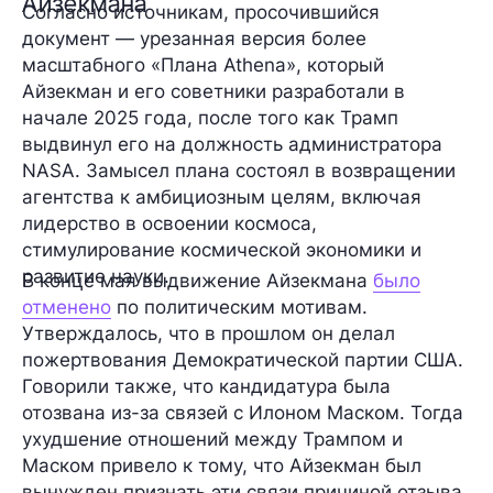
Айзекмана
Согласно источникам, просочившийся
документ — урезанная версия более
масштабного «Плана Athena», который
Айзекман и его советники разработали в
начале 2025 года, после того как Трамп
выдвинул его на должность администратора
NASA. Замысел плана состоял в возвращении
агентства к амбициозным целям, включая
лидерство в освоении космоса,
стимулирование космической экономики и
развитие науки.
В конце мая выдвижение Айзекмана
было
отменено
по политическим мотивам.
Утверждалось, что в прошлом он делал
пожертвования Демократической партии США.
Говорили также, что кандидатура была
отозвана из-за связей с Илоном Маском. Тогда
ухудшение отношений между Трампом и
Маском привело к тому, что Айзекман был
вынужден признать эти связи причиной отзыва