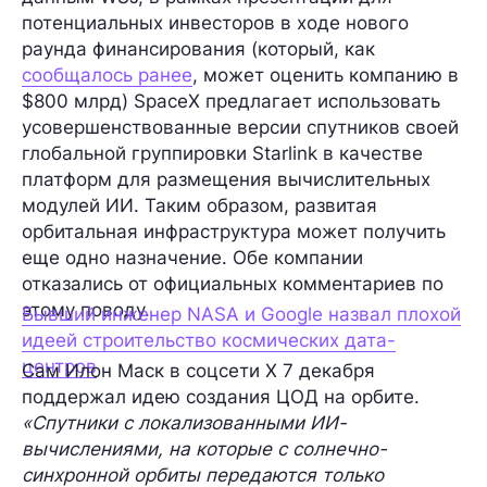
потенциальных инвесторов в ходе нового
раунда финансирования (который, как
сообщалось ранее
, может оценить компанию в
$800 млрд) SpaceX предлагает использовать
усовершенствованные версии спутников своей
глобальной группировки Starlink в качестве
платформ для размещения вычислительных
модулей ИИ. Таким образом, развитая
орбитальная инфраструктура может получить
еще одно назначение. Обе компании
отказались от официальных комментариев по
этому поводу.
Бывший инженер NASA и Google назвал плохой
идеей строительство космических дата-
центров
Сам Илон Маск в соцсети X 7 декабря
поддержал идею создания ЦОД на орбите.
«Спутники с локализованными ИИ-
вычислениями, на которые с солнечно-
синхронной орбиты передаются только