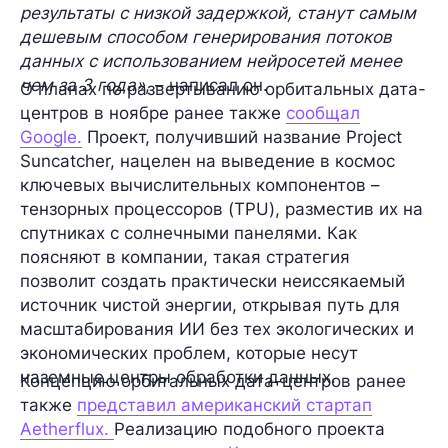
результаты с низкой задержкой, станут самым
дешевым способом генерирования потоков
данных с использованием нейросетей менее
чем за 3 года»
, – написал он.
О планах по развертыванию орбитальных дата-
центров в ноябре ранее также
сообщал
Google.
Проект, получивший название Project
Suncatcher, нацелен на выведение в космос
ключевых вычислительных компонентов –
тензорных процессоров (TPU), разместив их на
спутниках с солнечными панелями. Как
поясняют в компании, такая стратегия
позволит создать практически неиссякаемый
источник чистой энергии, открывая путь для
масштабирования ИИ без тех экологических и
экономических проблем, которые несут
наземные центры обработки данных.
Концепцию орбитальных дата-центров ранее
также
представил американский стартап
Aetherflux.
Реализацию подобного проекта