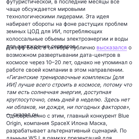
футуристической, в последние месяцы все
чаще обсуждается мировыми
технологическими лидерами. Эта идея
набирает обороты на фоне растущих проблем
земных ЦОД для ИИ, потребляющих
колоссальные объемы электроэнергии и воды
для охлаждения серверов.
Джефф Безос в октябре публично
высказался
о
возможном развертывании дата-центров в
космосе через 10–20 лет, однако не упоминал о
работе своей компании в этом направлении.
«Гигантские тренировочные комплексы [для
ИИ] лучше всего строить в космосе, потому что
там есть солнечная энергия, доступная
круглосуточно, семь дней в неделю. Здесь нет
ни облаков, ни дождя, ни погодных факторов»
,
— сказал он.
Одновременно с этим, главный конкурент Blue
Origin, компания SpaceX Илона Маска,
разрабатывает альтернативный сценарий. По
данным WSJ, в рамках презентаций для