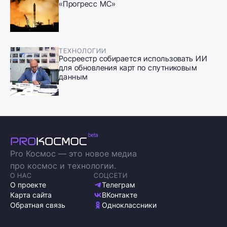
«Прогресс МС»
ТЕХНОЛОГИИ
Росреестр собирается использовать ИИ
для обновления карт по спутниковым
данным
Pro Космос — это новое медиа
про космос и технологии.
О НАС
СОЦСЕТИ
О проекте
Телеграм
Карта сайта
ВКонтакте
Обратная связь
Одноклассники