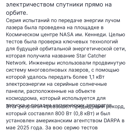
электричеством спутники прямо на
орбите.
Серия испытаний по передаче энергии лучом
лазера была проведена на площадке в
Космическом центре NASA им. Кеннеди. Целью
тестов была проверка ключевых технологий
для будущей орбитальной энергетической сети,
которая получила название Star Catcher
Network. Инженеры использовали продвинутую
систему многоволновых лазеров, с помощью
которой удалось передать более 1,1 кВт
электроэнергии на серийные солнечные
панели, расположенные на объекте
космодрома, который используется для
запуска и посадки космических аппаратов.
Этот результат превзошел предыдущий рекорд,
который составлял 800 Вт (0,8 кВт) и был
установлен американским агентством DARPA в
мае 2025 года. За всю серию тестов