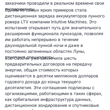
заказчики проводили в реальном времени свои
эксперименты.
Одним из самых ярких примеров стала
дистанционная зарядка аккумуляторов лунного
ровера LTV компании Intuitive Machines. Это
испытание открывает путь для значительного
расширения функционала луноходов, позволяя
им работать непрерывно в течение
двухнедельной лунной ночи и даже в
постоянно затененных областях Луны,
отмечают специалисты.
Star Catcher уже заключила шесть
предварительных договоров на передачу
энергии, общая стоимость которых
оценивается в десятки миллионов долларов
годового дохода до конца текущего
десятилетия. Эти соглашения подписаны с
организациями, работающими в таких сферах,
как орбитальная инфраструктура данных,
дистанционное зондирование и спутниковые