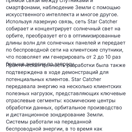
прямой связи между спутниками и
смартфонами, наблюдение Земли с помощью
искусственного интеллекта и многое другое.
Используя лазерную связь, сеть Star Catcher
собирает и концентрирует солнечный свет на
орбите, преобразует его в оптимизированные
длины волн для солнечных панелей и передает
по беспроводной сети на клиентские спутники,
что позволяет им генерировать от 2 до 10 раз
больше энергии по запросу.
Практическая ценность разработки была также
подтверждена в ходе демонстраций для
потенциальных клиентов. Star Catcher
передавала энергию на несколько клиентских
полезных нагрузок, представляющих ключевые
отраслевые сегменты: космические центры
обработки данных, орбитальное производство
и дистанционное зондирование Земли.
Системы работали на переданной
беспроводной энергии, в то время как