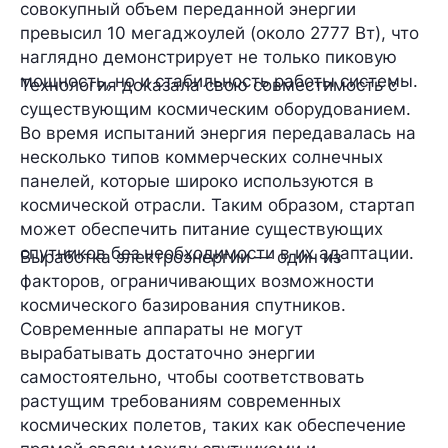
совокупный объем переданной энергии
превысил 10 мегаджоулей (около 2777 Вт), что
наглядно демонстрирует не только пиковую
мощность, но и стабильность работы системы.
Технология доказала свою совместимость с
существующим космическим оборудованием.
Во время испытаний энергия передавалась на
несколько типов коммерческих солнечных
панелей, которые широко используются в
космической отрасли. Таким образом, стартап
может обеспечить питание существующих
спутников без необходимости в их адаптации.
Выработка электроэнергии — один из
факторов, ограничивающих возможности
космического базирования спутников.
Современные аппараты не могут
вырабатывать достаточно энергии
самостоятельно, чтобы соответствовать
растущим требованиям современных
космических полетов, таких как обеспечение