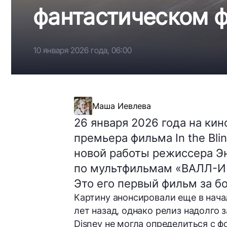
фантастическом 
10 января 2026 года, 06:00
Маша Иевлева
26 января 2026 года на ки
премьера фильма In the Bli
новой работы режиссера Эн
по мультфильмам «ВАЛЛ-И»,
Это его первый фильм за бо
Картину анонсировали еще в нача
лет назад, однако релиз надолго
Disney не могла определиться с 