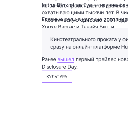
In the Blink of an Eye — научно-
из-за чего проект долгое время о
охватывающими тысячи лет. В чи
Главные роли в картине исполнил
«Космическую одиссею 2001 года
Хорхе Варгас и Танайя Битти.
Кинотеатрального проката у фи
сразу на онлайн-платформе Hul
Ранее
вышел
первый трейлер ново
Disclosure Day.
КУЛЬТУРА