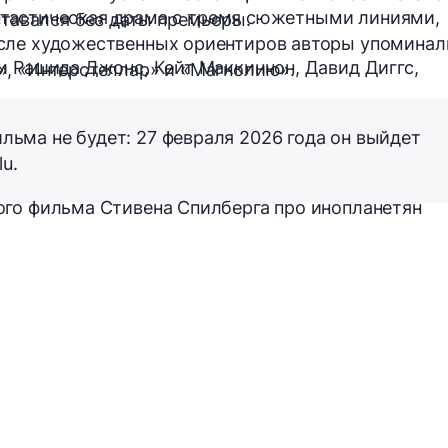
фантастическая драма с тремя сюжетными линиями,
ставался без даты премьеры.
сле художественных ориентиров авторы упоминал
и Рашида Джонс, Кейт Маккиннон, Давид Диггс,
», «Интерстеллар» и «Магнолию».
льма не будет: 27 февраля 2026 года он выйдет
u.
го фильма Стивена Спилберга про инопланетян