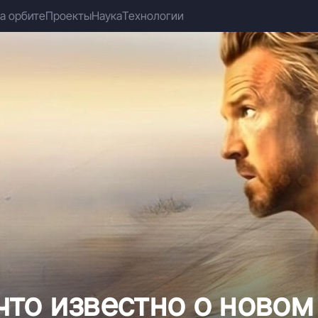
а орбите
Проекты
Наука
Технологии
что известно о новом