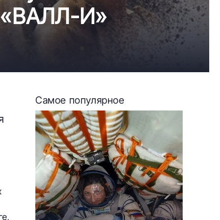
 «ВАЛЛ-И»
Самое популярное
я
х
е,