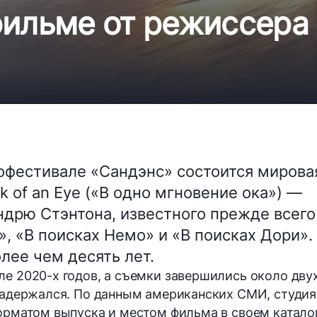
фильме от режиссера
нофестивале «Сандэнс» состоится мирова
nk of an Eye («В одно мгновение ока») —
дрю Стэнтона, известного прежде всего
 «В поисках Немо» и «В поисках Дори».
лее чем десять лет.
ле 2020-х годов, а съемки завершились около дву
 задержался. По данным американских СМИ, студия
форматом выпуска и местом фильма в своем каталог