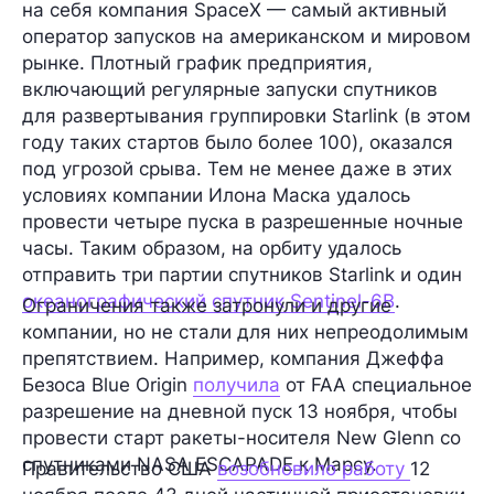
на себя компания SpaceX — самый активный
оператор запусков на американском и мировом
рынке. Плотный график предприятия,
включающий регулярные запуски спутников
для развертывания группировки Starlink (в этом
году таких стартов было более 100), оказался
под угрозой срыва. Тем не менее даже в этих
условиях компании Илона Маска удалось
провести четыре пуска в разрешенные ночные
часы. Таким образом, на орбиту удалось
отправить три партии спутников Starlink и один
океанографический спутник Sentinel-6B
.
Ограничения также затронули и другие
компании, но не стали для них непреодолимым
препятствием. Например, компания Джеффа
Безоса Blue Origin
получила
от FAA специальное
разрешение на дневной пуск 13 ноября, чтобы
провести старт ракеты-носителя New Glenn со
спутниками NASA ESCAPADE к Марсу.
Правительство США
возобновило работу
12