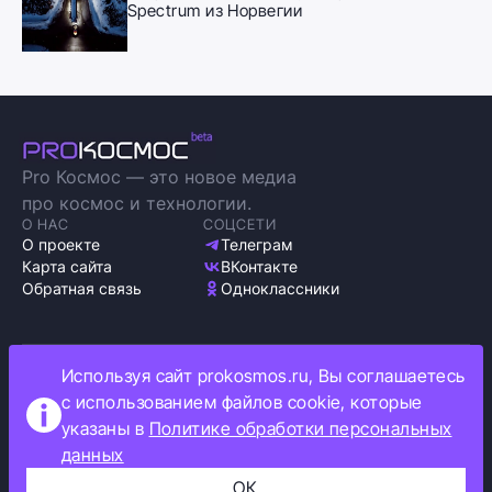
Spectrum из Норвегии
Pro Космос — это новое медиа
про космос и технологии.
О НАС
СОЦСЕТИ
О проекте
Телеграм
Карта сайта
ВКонтакте
Обратная связь
Одноклассники
Используя сайт prokosmos.ru, Вы соглашаетесь
Политика обработки персональных данных
с использованием файлов cookie, которые
Как мы используем cookie
указаны в
Политике обработки персональных
Информация об ограничениях
данных
Прокосмос © 2023
+16
ОК