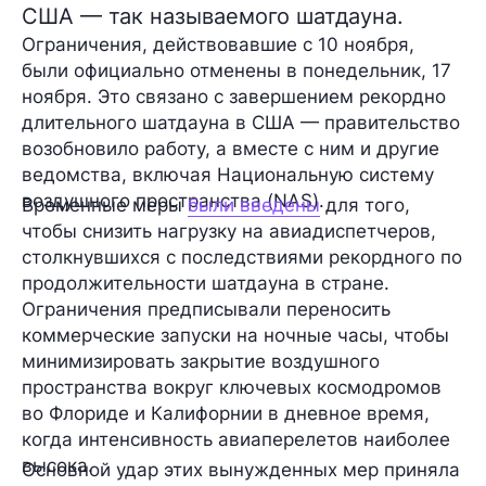
США — так называемого шатдауна.
Ограничения, действовавшие с 10 ноября,
были официально отменены в понедельник, 17
ноября. Это связано с завершением рекордно
длительного шатдауна в США — правительство
возобновило работу, а вместе с ним и другие
ведомства, включая Национальную систему
воздушного пространства (NAS).
Временные меры
были введены
для того,
чтобы снизить нагрузку на авиадиспетчеров,
столкнувшихся с последствиями рекордного по
продолжительности шатдауна в стране.
Ограничения предписывали переносить
коммерческие запуски на ночные часы, чтобы
минимизировать закрытие воздушного
пространства вокруг ключевых космодромов
во Флориде и Калифорнии в дневное время,
когда интенсивность авиаперелетов наиболее
высока.
Основной удар этих вынужденных мер приняла