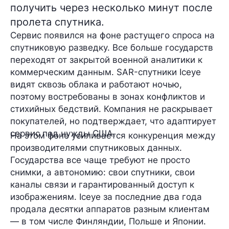
получить через несколько минут после
пролета спутника.
Сервис появился на фоне растущего спроса на
спутниковую разведку. Все больше государств
переходят от закрытой военной аналитики к
коммерческим данным. SAR-спутники Iceye
видят сквозь облака и работают ночью,
поэтому востребованы в зонах конфликтов и
стихийных бедствий. Компания не раскрывает
покупателей, но подтверждает, что адаптирует
сервис под нужды США.
На этом фоне усиливается конкуренция между
производителями спутниковых данных.
Государства все чаще требуют не просто
снимки, а автономию: свои спутники, свои
каналы связи и гарантированный доступ к
изображениям. Iceye за последние два года
продала десятки аппаратов разным клиентам
— в том числе Финляндии, Польше и Японии.