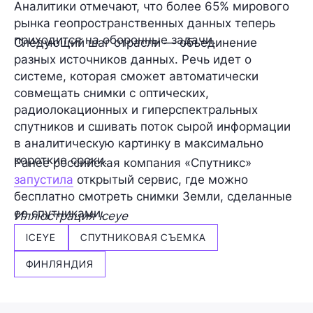
Аналитики отмечают, что более 65% мирового
рынка геопространственных данных теперь
приходится на оборонные задачи.
Следующий шаг отрасли — объединение
разных источников данных. Речь идет о
системе, которая сможет автоматически
совмещать снимки с оптических,
радиолокационных и гиперспектральных
спутников и сшивать поток сырой информации
в аналитическую картинку в максимально
короткие сроки.
Ранее российская компания «Спутникс»
запустила
открытый сервис, где можно
бесплатно смотреть снимки Земли, сделанные
ее спутниками.
Иллюстрация Iceye
ICEYE
СПУТНИКОВАЯ СЪЕМКА
ФИНЛЯНДИЯ