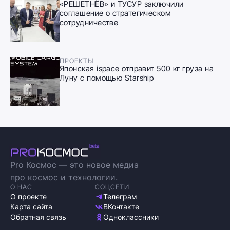
«РЕШЕТНЁВ» и ТУСУР заключили
соглашение о стратегическом
сотрудничестве
ПРОЕКТЫ
Японская ispace отправит 500 кг груза на
Луну с помощью Starship
Pro Космос — это новое медиа
про космос и технологии.
О НАС
СОЦСЕТИ
О проекте
Телеграм
Карта сайта
ВКонтакте
Обратная связь
Одноклассники