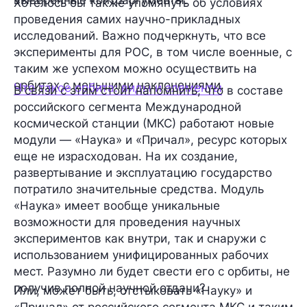
Хотелось бы также упомянуть об условиях
проведения самих научно-прикладных
исследований. Важно подчеркнуть, что все
эксперименты для РОС, в том числе военные, с
таким же успехом можно осуществить на
орбитах с меньшими наклонениями.
Что такое орбита: виды и элементы
В связи с этим стоит напомнить, что в составе
российского сегмента Международной
космической станции (МКС) работают новые
модули — «Наука» и «Причал», ресурс которых
еще не израсходован. На их создание,
развертывание и эксплуатацию государство
потратило значительные средства. Модуль
«Наука» имеет вообще уникальные
возможности для проведения научных
экспериментов как внутри, так и снаружи с
использованием унифицированных рабочих
мест. Разумно ли будет свести его с орбиты, не
получив полной научной отдачи?
Или, может быть, отстыковать «Науку» и
«Причал» от российского сегмента МКС и таким