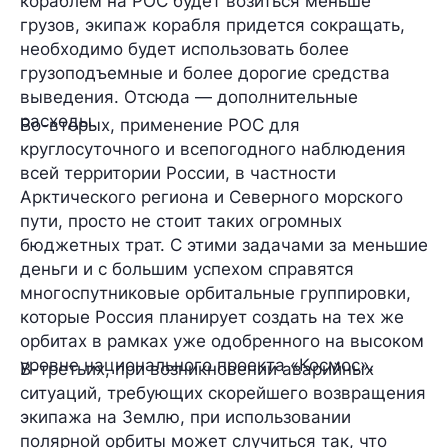
кораблем на РОС будет возиться меньше
грузов, экипаж корабля придется сокращать,
необходимо будет использовать более
грузоподъемные и более дорогие средства
выведения. Отсюда — дополнительные
расходы.
Во-вторых, применение РОС для
круглосуточного и всепогодного наблюдения
всей территории России, в частности
Арктического региона и Северного морского
пути, просто не стоит таких огромных
бюджетных трат. С этими задачами за меньшие
деньги и с большим успехом справятся
многоспутниковые орбитальные группировки,
которые Россия планирует создать на тех же
орбитах в рамках уже одобренного на высоком
уровне национального проекта «Космос».
В-третьих, при возникновении аварийных
ситуаций, требующих скорейшего возвращения
экипажа на Землю, при использовании
полярной орбиты может случиться так, что