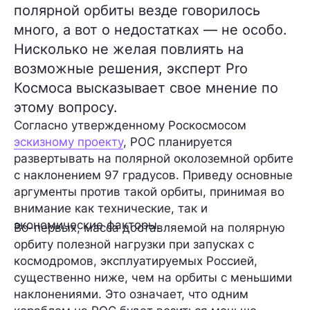
полярной орбиты везде говорилось
много, а вот о недостатках — не особо.
Нисколько не желая повлиять на
возможные решения, эксперт Pro
Космоса высказывает свое мнение по
этому вопросу.
Согласно утвержденному Роскосмосом
эскизному проекту
, РОС планируется
развертывать на полярной околоземной орбите
с наклонением 97 градусов. Приведу основные
аргументы против такой орбиты, принимая во
внимание как технические, так и
экономические факторы.
Во-первых, масса доставляемой на полярную
орбиту полезной нагрузки при запусках с
космодромов, эксплуатируемых Россией,
существенно ниже, чем на орбиты с меньшими
наклонениями. Это означает, что одним