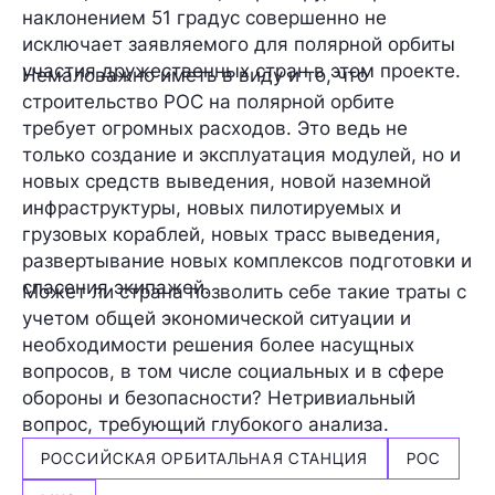
наклонением 51 градус совершенно не
исключает заявляемого для полярной орбиты
участия дружественных стран в этом проекте.
Немаловажно иметь в виду и то, что
строительство РОС на полярной орбите
требует огромных расходов. Это ведь не
только создание и эксплуатация модулей, но и
новых средств выведения, новой наземной
инфраструктуры, новых пилотируемых и
грузовых кораблей, новых трасс выведения,
развертывание новых комплексов подготовки и
спасения экипажей.
Может ли страна позволить себе такие траты с
учетом общей экономической ситуации и
необходимости решения более насущных
вопросов, в том числе социальных и в сфере
обороны и безопасности? Нетривиальный
вопрос, требующий глубокого анализа.
РОССИЙСКАЯ ОРБИТАЛЬНАЯ СТАНЦИЯ
РОС