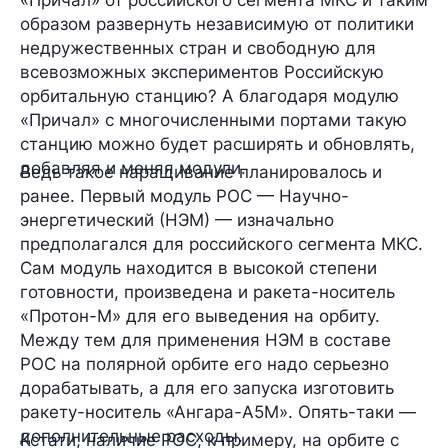
образом развернуть независимую от политики
недружественных стран и свободную для
всевозможных экспериментов Российскую
орбитальную станцию? А благодаря модулю
«Причал» с многочисленными портами такую
станцию можно будет расширять и обновлять,
добавляя и меняя модули.
Ведь такое наращивание планировалось и
ранее. Первый модуль РОС — Научно-
энергетический (НЭМ) — изначально
предполагался для российского сегмента МКС.
Сам модуль находится в высокой степени
готовности, произведена и ракета-носитель
«Протон-М» для его выведения на орбиту.
Между тем для применения НЭМ в составе
РОС на полярной орбите его надо серьезно
дорабатывать, а для его запуска изготовить
ракету-носитель «Ангара-А5М». Опять-таки —
дополнительные расходы.
Кстати, наличие РОС, к примеру, на орбите с