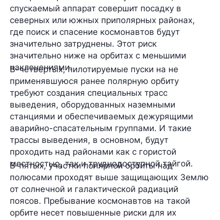
спускаемый аппарат совершит посадку в
северных или южных приполярных районах,
где поиск и спасение космонавтов будут
значительно затруднены. Этот риск
значительно ниже на орбитах с меньшими
наклонениями.
В-четвертых, пилотируемые пуски на не
применявшуюся ранее полярную орбиту
требуют создания специальных трасс
выведения, оборудованных наземными
станциями и обеспечиваемых дежурящими
аварийно-спасательным группами. И такие
трассы выведения, в основном, будут
проходить над районами как с гористой
местностью, так и труднодоступной тайгой.
В-пятых, участки полярной орбиты над
полюсами проходят выше защищающих Землю
от солнечной и галактической радиаций
поясов. Пребывание космонавтов на такой
орбите несет повышенные риски для их