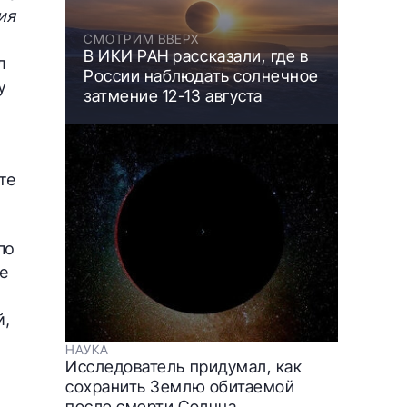
ия
СМОТРИМ ВВЕРХ
В ИКИ РАН рассказали, где в
л
России наблюдать солнечное
у
затмение 12-13 августа
х
те
по
е
й,
НАУКА
Исследователь придумал, как
сохранить Землю обитаемой
после смерти Солнца