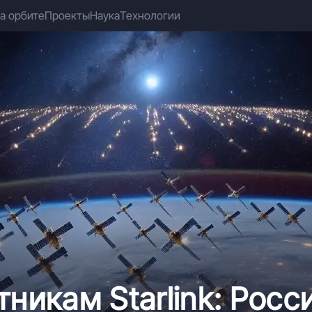
а орбите
Проекты
Наука
Технологии
никам Starlink: Росс