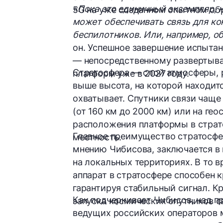
«Пока это единичный экземпляр, 
5G на уже созданном опытном об
может обеспечивать связь для к
беспилотников. Или, например, о
он. Успешное завершение испытан
— непосредственному развертыв
Стратосфера — слой атмосферы, р
платформ уже в 2027 году.
выше высота, на которой находит
охватывает. Спутники связи чаще
(
от 160 км до 2000 км
) или на гео
расположения платформы в страт
Главное преимущество стратосфе
местность.
мнению Чибисова, заключается в 
на локальных территориях. В то в
аппарат в стратосфере способен к
гарантируя стабильный сигнал. К
Как подчеркивает Чибисов, над п
запуска космических спутников с
ведущих российских операторов м