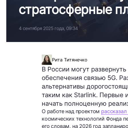
стратосферные п
4 сентября 2025 года, 09:34
Рита Титянечко
В России могут развернут
обеспечения связью 5G. Ра
альтернативы дорогостоящ
таким как Starlink. Первые
начать полноценную реали
О работе над проектом
рассказал
космических технологий Фонда п
его словам, на 2026 год заплани