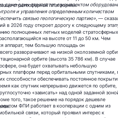
но даже один стратостат с комплектом оборудован
разце стратосферной платформы.
онтроля и управления определенным количеством
беспечить связью геологическую партию»
, — сказа
ий в 2026 году откроет дорогу к следующему этап
анию полноценных летных моделей стратосферны
асполагающийся на высоте от 11 до 50 км. Чем
ся аппарат, тем большую площадь он
 всего разворачивают на низкой околоземной орби
стационарной орбите (высота 35 786 км). В случае
осфере, она будет охватывать небольшую
рных платформ перед орбитальными спутниками, 
их способности обеспечивать постоянное покрыти
ремя как спутник непрерывно движется по орбите,
руглосуточно «зависать» над одной заданной зоно
роме того, такое решение на порядок дешевле
роектом ФПИ работает в кооперации с одним из
вязи.
обильной связи, который проявил интерес к