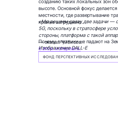
созданию таких локальных зон о
высоте. Основной фокус делается
местности, где развертывание т
«Мы решаем сразу две задачи — с
крайне затруднено.
5G, поскольку в стратосфере усл
стороны, платформа с такой аппа
Почему спутники не падают на Зем
— сказал Чибисов.
Изображение DALL-E
в этом материале.
ФОНД ПЕРСПЕКТИВНЫХ ИССЛЕДОВА