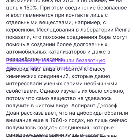
алюминия
по весу на 20%, а по объему — на
целых 150%. При этом соединение безопасное
и воспламеняется при контакте лишь с
отдельными веществами, например, с
керосином. Исследования в лаборатории Йенга
показали, что похожие соединения бора могут
помочь в создании более долговечных
автомобильных катализаторов и даже в
переработке пластика.
Российские ученые нашли безазотную
альтернативу ракетному топливу
Диборид марганца относится к классу
химических соединений, которые давно
интересовали ученых своими необычными
свойствами. Однако изучать их было сложно,
потому что само вещество не удавалось
получить в чистом виде. Аспирант
Джозеф
Доан
рассказывает, что на дибориды обратили
внимание еще в 1960-х годах, но лишь сейчас
получилось создать соединения, которые
раньше существовали лишь в теории.
Чтобы получить диборид марганца, нужен