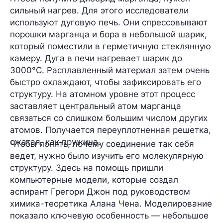
сильный нагрев. Для этого исследователи
используют
дуговую печь
. Они спрессовывают
порошки марганца и бора в небольшой шарик,
который поместили в герметичную стеклянную
камеру. Дуга в печи нагревает шарик до
3000°C. Расплавленный материал затем очень
быстро охлаждают, чтобы зафиксировать его
структуру. На атомном уровне этот процесс
заставляет центральный атом марганца
связаться со слишком большим числом других
атомов. Получается переуплотненная решетка,
сжатая, как пружина.
Чтобы понять, почему соединение так себя
ведет, нужно было изучить его молекулярную
структуру. Здесь на помощь пришли
компьютерные модели, которые создал
аспирант
Грегори Джон
под руководством
химика-теоретика
Алана Чена
. Моделирование
показало ключевую особенность — небольшое