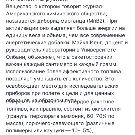
Вещество, о котором говорит журнал
Американского химического общества,
называется
диборид марганца
(MnB2). При
активизации оно выделяет больше энергии на
единицу веса и объема, чем все современные
энергетические добавки.
Майкл Йенг
, доцент и
руководитель лаборатории в Университете
Олбани, объясняет, что в ракетостроении
важен каждый сантиметр и каждый грамм.
Использование более эффективного топлива
позволяет уменьшить его количество. Это
освобождает место для исследовательских
приборов при полете к цели и для ценных
образцов на обратном пути.
Современное смесевое твердое ракетное
топливо, как правило, состоит из окислителя
(гранулы перхлората аммония, 60–70% по
массе), горючего-связующего (различные
полимеры или каучуки — 10–15%),