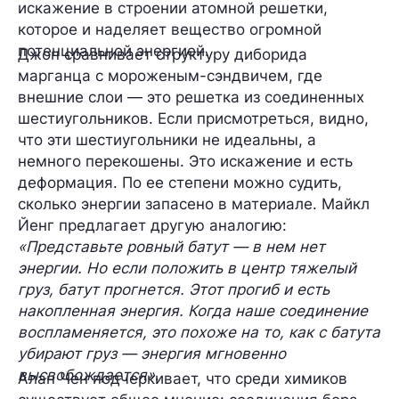
искажение в строении атомной решетки,
которое и наделяет вещество огромной
потенциальной энергией.
Джон сравнивает структуру диборида
марганца с мороженым-сэндвичем, где
внешние слои — это решетка из соединенных
шестиугольников. Если присмотреться, видно,
что эти шестиугольники не идеальны, а
немного перекошены. Это искажение и есть
деформация. По ее степени можно судить,
сколько энергии запасено в материале. Майкл
Йенг предлагает другую аналогию:
«Представьте ровный батут — в нем нет
энергии. Но если положить в центр тяжелый
груз, батут прогнется. Этот прогиб и есть
накопленная энергия. Когда наше соединение
воспламеняется, это похоже на то, как с батута
убирают груз — энергия мгновенно
высвобождается»
.
Алан Чен подчеркивает, что среди химиков