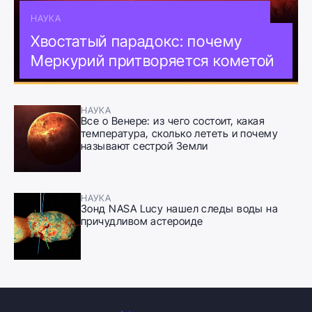
НАУКА
Хвостатый парадокс: почему
Меркурий притворяется кометой
НАУКА
Все о Венере: из чего состоит, какая
температура, сколько лететь и почему
называют сестрой Земли
НАУКА
Зонд NASA Lucy нашел следы воды на
причудливом астероиде