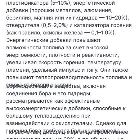
пластификатора (5–10%), энергетической
добавки (порошки металлов,
алюминия,
бериллия, магния
или их гидридов — 10–20%),
отвердителя (0,5–2,0%) и катализатора горения
(как правило, окислы железа — 0,1–1,0%).
Энергетические добавки повышают
возможности топлива за счет высокой
энергоемкости, плотности и реактивности,
увеличивая скорость горения, температуру
пламени, удельный импульс и тягу. Они также
повышают теплопроизводительность топлива и
снижают потери энергии.
Боросодержащие вещества, включая
соединения бора и его гидриды,
рассматриваются как эффективные
высокоэнергетические добавки, способные к
большому тепловыделению при
взаимодействии с окислителями. Однако для
горения бора требуется больше кислорода.
По расчетам, диборид марганца эффективнее