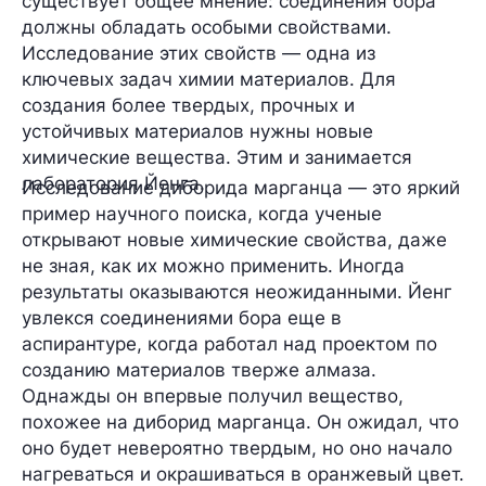
существует общее мнение: соединения бора
должны обладать особыми свойствами.
Исследование этих свойств — одна из
ключевых задач химии материалов. Для
создания более твердых, прочных и
устойчивых материалов нужны новые
химические вещества. Этим и занимается
лаборатория Йенга.
Исследование диборида марганца — это яркий
пример научного поиска, когда ученые
открывают новые химические свойства, даже
не зная, как их можно применить. Иногда
результаты оказываются неожиданными. Йенг
увлекся соединениями бора еще в
аспирантуре, когда работал над проектом по
созданию материалов тверже алмаза.
Однажды он впервые получил вещество,
похожее на диборид марганца. Он ожидал, что
оно будет невероятно твердым, но оно начало
нагреваться и окрашиваться в оранжевый цвет.