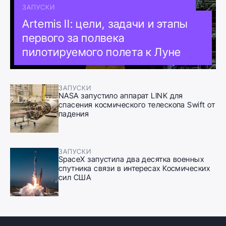
ЗАПУСКИ
Artemis II: цели, задачи и этапы
первого за полвека
пилотируемого полета к Луне
ЗАПУСКИ
NASA запустило аппарат LINK для
спасения космического телескопа Swift от
падения
ЗАПУСКИ
SpaceX запустила два десятка военных
спутника связи в интересах Космических
сил США