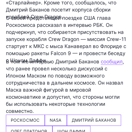
«Старлайнер». Кроме того, сообщалось, что
Дмитрий Баканов посетит корпуса сборки
кораблей Crew Dragon.
О своей предстоящей поездке США глава
Роскосмоса рассказал в интервью РБК. Он
подчеркнул, что собирается присутствовать на
запуске корабля Crew Dragon — миссия Crew-11
стартует к МКС с мыса Канаверал во Флориде с
помощью ракеты Falcon 9 — и провести беседу
с Шоном Даффи.
В том же интервью Дмитрий Баканов
сообщил
,
что ранее провел несколько дискуссий с
Илоном Маском по поводу возможного
сотрудничества в дальнем космосе. Он назвал
Маска важной фигурой в мировой
космонавтике и допустил, что стороны могли
бы использовать некоторые технологии
совместно.
РОСКОСМОС
NASA
ДМИТРИЙ БАКАНОВ
ОЛЕГ ПЛАТОНОВ
ШОН ДАФФИ