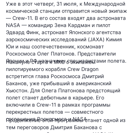
Уже в этот четверг, 31 июля, к Международной
космической станции отправится новый экипаж
— Crew-11. В его состав входят два астронавта
NASA — командир
Зена Кардман
и пилот
Эдвард Финк
, астронавт Японского агентства
аэрокосмических исследований (JAXA)
Кимия
Юи
и наш соотечественник, космонавт
Роскосмоса
Олег Платонов
. Представители
Японии и РФ назначены специалистами полета.
Накануне старта к МКС с экипажем
пилотируемого корабля Crew Dragon
встретится глава Роскосмоса
Дмитрий
Баканов
, уже прибывший в американский
Хьюстон. Для Олега Платонова предстоящий
полет станет
дебютным
в карьере. Его
включили в Crew-11 в рамках программы
перекрестных полетов
— совместного
соглашения Роскосмоса и NASA.
Продолжение этой программы станет одной из
тем переговоров Дмитрия Баканова с