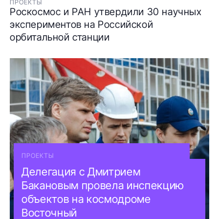
ПРОЕКТЫ
Роскосмос и РАН утвердили 30 научных
экспериментов на Российской
орбитальной станции
ПРОЕКТЫ
Делегация с Дмитрием
Бакановым провела инспекцию
объектов на космодроме
Восточный