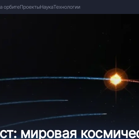
а орбите
Проекты
Наука
Технологии
ст: мировая космиче