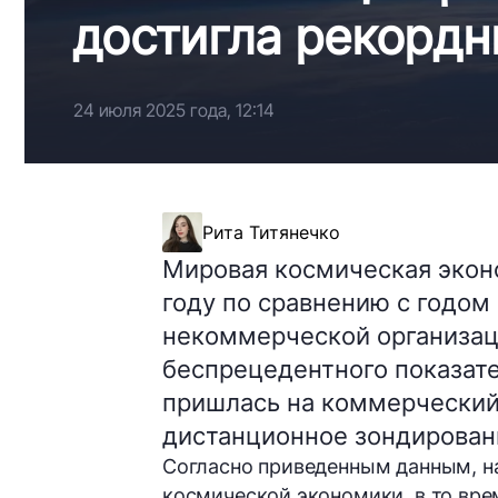
достигла рекордн
24 июля 2025 года, 12:14
Рита Титянечко
Мировая космическая экон
году по сравнению с годом
некоммерческой организаци
беспрецедентного показате
пришлась на коммерческий
дистанционное зондировани
Согласно приведенным данным, 
космической экономики, в то вре