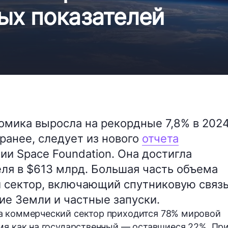
ых показателей
омика выросла на рекордные 7,8% в 202
 ранее, следует из нового
отчета
и Space Foundation. Она достигла
ля в $613 млрд. Большая часть объема
 сектор, включающий спутниковую связь
е Земли и частные запуски.
на
коммерческий сектор
приходится
78%
мировой
мя как на
государственный
— оставшиеся
22%
. Пр