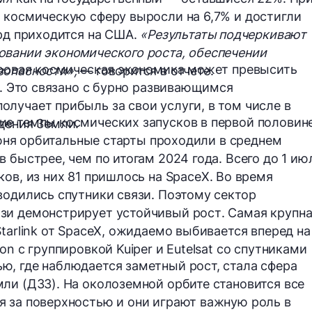
а космическую сферу
выросли на 6,7%
и достигли
рд
приходится на США.
«Результаты подчеркивают
овании экономического роста, обеспечении
ировая космическая экономика может превысить
зопасности»,
— говорится в отчете.
. Это связано с бурно развивающимся
лучает прибыль за свои услуги, в том числе в
ие темпы космических запусков в первой половин
дения Земли.
юня
орбитальные старты проходили в среднем
 быстрее, чем по итогам 2024 года. Всего до 1 ию
ков
, из них
81
пришлось на
SpaceX.
Во время
водились спутники связи. Поэтому сектор
язи демонстрирует
устойчивый рост
. Самая крупн
tarlink от SpaceX, ожидаемо выбивается вперед на
on с группировкой Kuiper и Eutelsat со спутниками
, где наблюдается заметный рост, стала сфера
ли (ДЗЗ).
На околоземной орбите становится все
 за поверхностью и они играют важную роль в