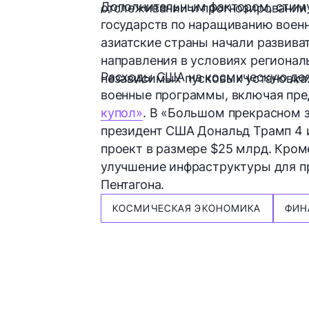
Дополнительным фактором, стим
отслеживании и прогнозировании
государств по наращиванию
воен
азиатские страны начали развив
направления в условиях регионал
Расходы США на космическую дея
независимых пусковых установка
военные программы, включая пр
купол»
.
В «Большом прекрасном зак
президент США Дональд Трамп 4 
проект в размере
$25 млрд.
Кроме
улучшение инфраструктуры для пр
Пентагона.
КОСМИЧЕСКАЯ ЭКОНОМИКА
ФИН