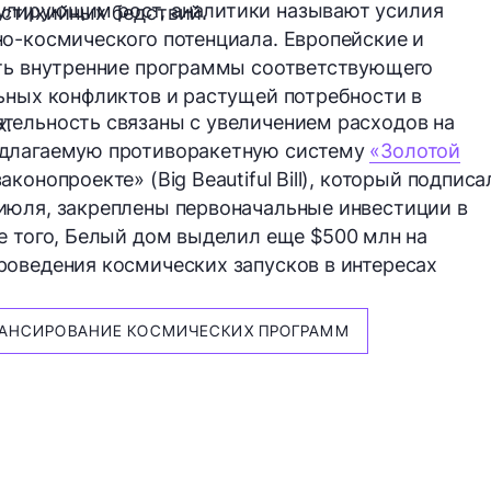
улирующим рост, аналитики называют усилия
 стихийных бедствий.
но-космического потенциала
. Европейские и
ать внутренние программы соответствующего
ьных конфликтов и растущей потребности в
тельность связаны с увеличением расходов на
х.
едлагаемую противоракетную систему
«Золотой
онопроекте» (Big Beautiful Bill), который подписа
июля, закреплены первоначальные инвестиции в
 того, Белый дом выделил еще $500 млн на
оведения космических запусков в интересах
АНСИРОВАНИЕ КОСМИЧЕСКИХ ПРОГРАММ