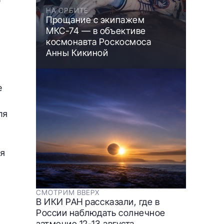
НА ОРБИТЕ
Прощание с экипажем
МКС-74 — в объективе
космонавта Роскосмоса
Анны Кикиной
е
ля
ая
СМОТРИМ ВВЕРХ
В ИКИ РАН рассказали, где в
России наблюдать солнечное
затмение 12-13 августа