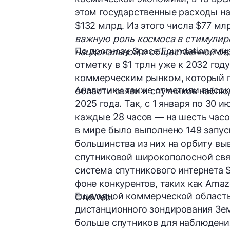
этом государственные расходы н
$132 млрд.
Из этого числа
$77 мл
важную роль космоса в стимулир
По прогнозу Space Foundation, м
национальной и общественной бе
отметку в
$1 трлн
уже к 2032 году
коммерческим рынком, который по
Аналитики также отметили высок
области связи и спутников наблю
2025 года. Так,
с 1 января по 30 и
каждые 28 часов
— на шесть часов
в мире было выполнено
149 запус
большинства из них на орбиту вы
спутниковой широкополосной св
система спутникового интернета S
фоне конкурентов, таких как Amaz
Еще одной коммерческой областью
OneWeb.
дистанционного зондирования Зем
больше спутников для наблюдения