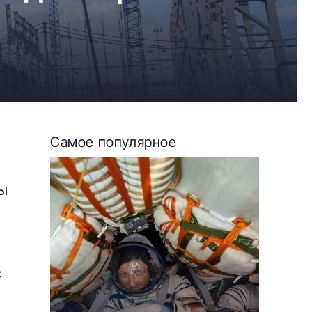
Самое популярное
ты
с