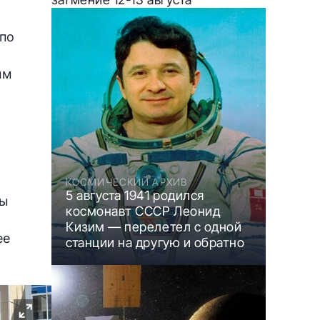
а
 по
ым
КОСМИЧЕСКИЙ АРХИВ
5 августа 1941 родился
ты
космонавт СССР Леонид
Кизим — перелетел с одной
ее
станции на другую и обратно