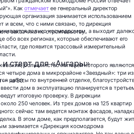
первом гражданском космодроме России отвечает
ый"». Как
отмечает
ее генеральный директор
ирующая организация занимается использованием
т и всем, что с ними связано, то дирекция
ничивается только космодромом, а выходит далек
ого заказчика
по строительству.
ще обо всех регионах, которые обеспечивают его
бласти, где появится трассовый измерительный
ласти.
 и старт для «Ангары»
лковский, большинство жителей которого являютс
тся
четыре дома
в микрорайоне «Звездный»: три из
тся работы по внутренней отделке, благоустройст
 — на 90.
 ввести дом в эксплуатацию планируется в третье
оведут итоговую проверку. В дирекции
я
около 250 человек
. Из трех домов на 125 квартир
ного: сейчас там ведется монтаж фасадов, наладк
делка. В этом доме, как предполагается, будут жи
орым занимается «Дирекция космодрома
оквалифицированных специалистов. Не так давно в