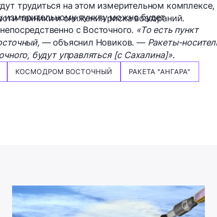
дут трудиться на этом измерительном комплексе,
у измерительному пункту можно будет
сти техники и снижения риска возгораний.
непосредственно с Восточного.
«То есть пункт
осточный,
— объяснил Новиков. —
Ракеты-носител
очного, будут управляться [с Сахалина]».
КОСМОДРОМ ВОСТОЧНЫЙ
РАКЕТА "АНГАРА"