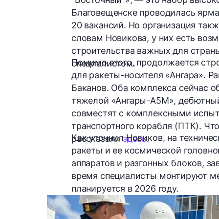
Благовещенске проводилась ярма
20 вакансий
. Но организация так
словам Новикова, у них есть воз
строительства важных для страны
Помимо этого, продолжается стро
специалистом.
для ракеты-носителя «Ангара». Р
Баканов
. Оба комплекса сейчас 
тяжелой
«Ангары-А5М»
, дебютны
совместят с комплексными испыт
транспортного корабля (ПТК)
. Чт
Как уточнил Новиков, на техничес
рассказали
здесь
.
ракеты и ее космической головно
аппаратов и разгонных блоков, з
время специалисты монтируют ме
планируется в 2026 году.