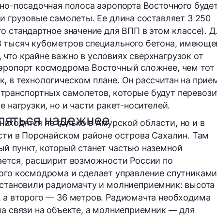
етно-посадочная полоса аэропорта Восточного буде
 и грузовые самолеты. Ее длина составляет 3 250
о стандартное значение для ВПП в этом классе). Д
8 тысяч кубометров специального
бетона
, имеюще
что крайне важно в условиях сверхнагрузок от
аэропорт космодрома Восточный
сложнее
, чем тот
к, в
технологическом
плане. Он рассчитан на прие
транспортных самолетов, которые будут перевози
е нагрузки, но и части ракет-носителей.
ляться надежнее
ходятся не только в Амурской области, но и в
ости в Поронайском районе острова Сахалин. Там
й пункт, который станет частью наземной
ается, расширит возможности России по
вого космодрома и сделает управление спутникам
установили
радиомачту
и
молниеприемник
: высота
 а второго — 36 метров. Радиомачта необходима
ла связи на объекте, а молниеприемник — для