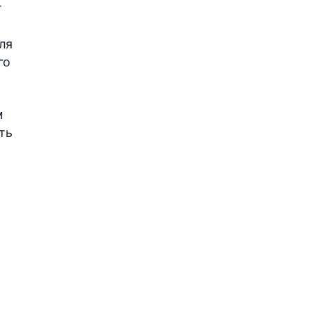
т
ля
го
м
ть
и