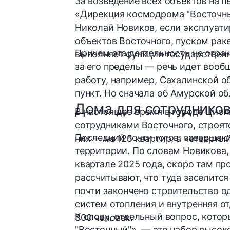
За возведение всех объектов на 
«Дирекция космодрома "Восточн
Николай Новиков
, если эксплуат
объектов Восточного, пуском раке
Причем эта деятельность не огра
выполняет функции
государственн
за его пределы — речь идет вооб
работу, например, Сахалинской о
пункт. Но сначала об Амурской об
Дома для сотрудников
В настоящее время в городе Цио
сотрудниками
Восточного, строя
Последний почти готов: завершаю
них — на 125 квартир, а четвертый
территории. По словам Новикова,
квартале 2025 года, скоро там пр
рассчитывают, что туда заселитс
почти закончено строительство од
систем отопления и внутренняя от
К слову, отдельный вопрос, кот
300 человек.
"Восточный"», — это набор высок