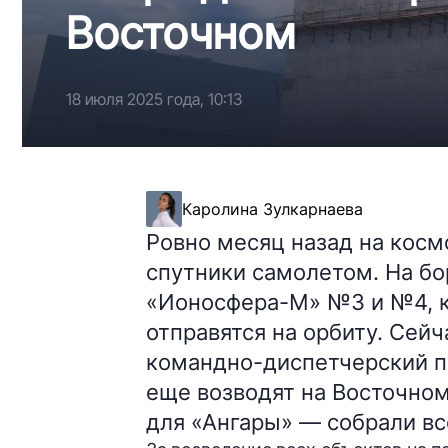
Восточном
18 июля 2025 года, 10:13
Каролина Зулкарнаева
Ровно месяц назад на кос
спутники самолетом. На бо
«Ионосфера-М» №3 и №4, к
отправятся на орбиту. Сей
командно-диспетчерский пу
еще возводят на Восточном
для «Ангары» — собрали вс