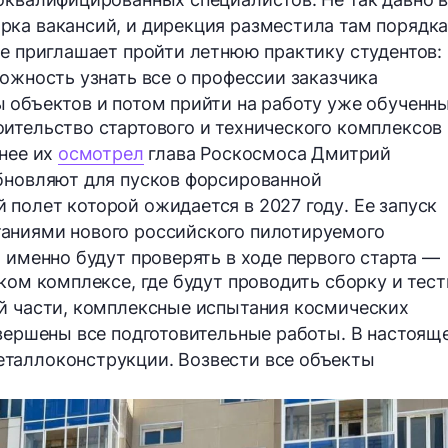
рка вакансий, и дирекция разместила там порядк
же приглашает пройти летнюю практику студентов:
можность узнать все о профессии заказчика
 объектов и потом прийти на работу уже обученн
ительство стартового и технического комплексов
анее их
осмотрел
глава Роскосмоса
Дмитрий
обновляют для пусков форсированной
й полет которой ожидается
в 2027 году
. Ее запуск
аниями нового российского
пилотируемого
о именно будут проверять в ходе первого старта —
ком комплексе, где будут проводить сборку и тес
й части, комплексные испытания космических
авершены
все подготовительные работы
. В настоящ
таллоконструкции. Возвести все объекты