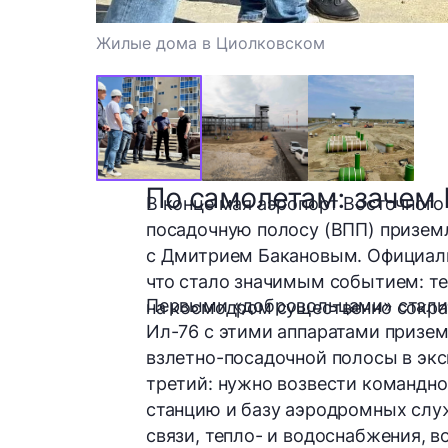
Жилые дома в Циолковском
По самолетам: зачем
В конце мая аэропорт Восточного
посадочную полосу (ВПП) приземл
с Дмитрием Бакановым. Официальн
что стало значимым событием: т
Первыми «добровольцами» стали
на космодром существенно сократ
Ил-76 с этими аппаратами призем
взлетно-посадочной полосы в экс
третий: нужно возвести командно
станцию и базу аэродромных служ
связи, тепло- и водоснабжения, 