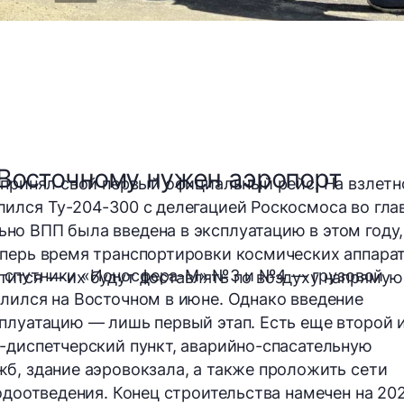
 Восточному нужен аэропорт
 принял свой первый официальный рейс. На взлетн
ился Ту-204-300 с делегацией Роскосмоса во гла
о ВПП была введена в эксплуатацию в этом году,
еперь время транспортировки космических аппара
 спутники «Ионосфера-М» №3 и №4 — грузовой
ится — их будут доставлять по воздуху напрямую
лился на Восточном в июне. Однако введение
плуатацию — лишь первый этап. Есть еще второй 
-диспетчерский пункт, аварийно-спасательную
б, здание аэровокзала, а также проложить сети
водоотведения. Конец строительства намечен
на 20