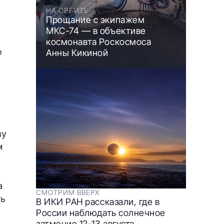
НА ОРБИТЕ
Прощание с экипажем
МКС-74 — в объективе
космонавта Роскосмоса
о
Анны Кикиной
я
ву
м
а
СМОТРИМ ВВЕРХ
ть
В ИКИ РАН рассказали, где в
России наблюдать солнечное
затмение 12-13 августа