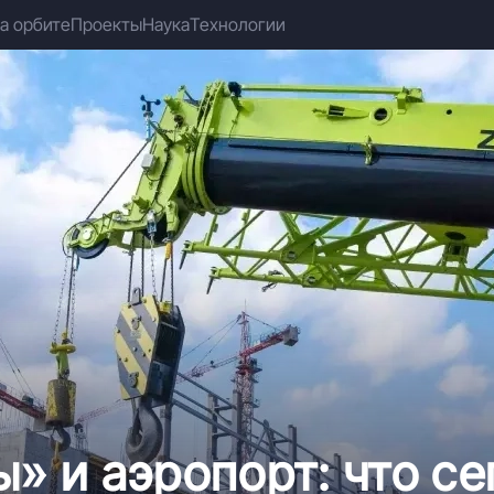
а орбите
Проекты
Наука
Технологии
» и аэропорт: что се