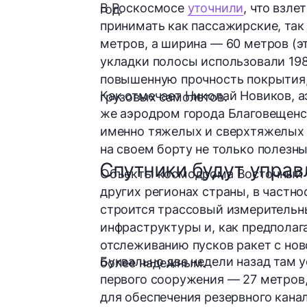
В Роскосмосе
уточнили
, что взл
год
.
принимать как пассажирские, так
метров, а ширина — 60 метров (эт
укладки полосы использовали 19
повышенную прочность покрытия, 
Как отмечает Николай Новиков, 
грузовых самолетов.
же аэродром города Благовещенс
именно тяжелых и сверхтяжелых 
на своем борту не только полезны
Спутники будут управ
Объекты космодрома Восточный на
других регионах страны, в частн
строится трассовый измерительны
инфраструктуры и, как предполаг
отслеживанию пусков ракет с но
Буквально две недели назад там 
более надежным
.
первого сооружения — 27 метров,
для обеспечения резервного кана