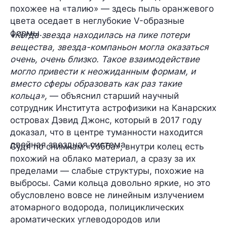
похожее на «талию» — здесь пыль оранжевого
цвета оседает в неглубокие V-образные
формы.
«Когда звезда находилась на пике потери
вещества, звезда-компаньон могла оказаться
очень, очень близко. Такое взаимодействие
могло привести к неожиданным формам, и
вместо сферы образовать как раз такие
кольца»,
— объяснил старший научный
сотрудник Института астрофизики на Канарских
островах
Дэвид Джонс
, который в 2017 году
доказал, что в центре туманности находится
двойная звездная система.
Судя по снимкам «Уэбба», внутри колец есть
похожий на облако материал, а сразу за их
пределами — слабые структуры, похожие на
выбросы. Сами кольца довольно яркие, но это
обусловлено вовсе не линейным излучением
атомарного водорода, полициклических
ароматических углеводородов или