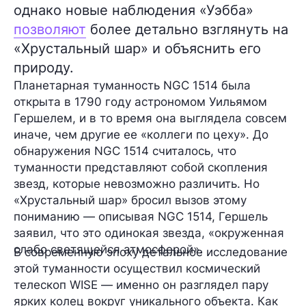
однако новые наблюдения «Уэбба»
позволяют
более детально взглянуть на
«Хрустальный шар» и объяснить его
природу.
Планетарная туманность
NGC 1514
была
открыта
в 1790 году
астрономом
Уильямом
Гершелем
, и в то время она выглядела совсем
иначе, чем другие ее «коллеги по цеху». До
обнаружения NGC 1514 считалось, что
туманности представляют собой
скопления
звезд
, которые
невозможно различить
. Но
«Хрустальный шар» бросил вызов этому
пониманию — описывая NGC 1514, Гершель
заявил, что это одинокая звезда, «окруженная
слабо светящейся атмосферой».
В современную эпоху детальное исследование
этой туманности осуществил космический
телескоп
WISE
— именно он разглядел
пару
ярких колец
вокруг уникального объекта. Как