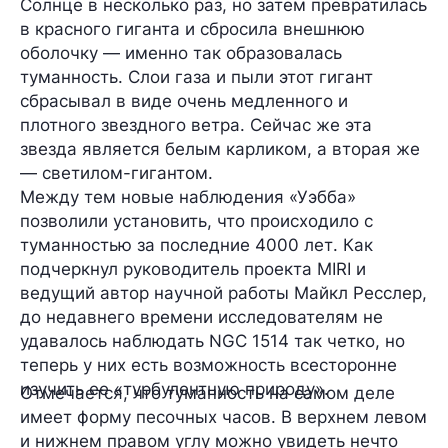
Солнце
в несколько раз, но затем превратилась
в красного гиганта
и сбросила
внешнюю
оболочку
— именно так образовалась
туманность. Слои газа и пыли этот гигант
сбрасывал в виде очень медленного и
плотного
звездного ветра
. Сейчас же эта
звезда является
белым карликом
, а вторая же
— светилом-гигантом.
Между тем новые наблюдения «Уэбба»
позволили установить, что происходило с
туманностью
за последние 4000 лет
. Как
подчеркнул руководитель проекта MIRI и
ведущий автор научной работы
Майкл Ресслер
,
до недавнего времени исследователям не
удавалось наблюдать NGC 1514 так четко, но
теперь у них есть возможность
всесторонне
изучить
ее «турбулентную природу».
Отмечается, что туманность на самом деле
имеет
форму песочных часов
. В верхнем левом
и нижнем правом углу можно увидеть нечто