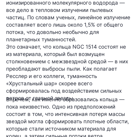
ионизированного молекулярного водорода —
все дело в тепловом излучении пылевых
частиц. По словам ученых, линейное излучение
составляет всего лишь
около 1,5%
от общего
потока, что довольно необычно для
планетарных туманностей.
Это означает, что кольца NGC 1514 состоят не
из материала, который был возмущен
столкновением с межзвездной средой — в них
преобладают выбросы пыли. Как полагает
Ресслер и его коллеги, туманность
«Хрустальный шар» скорее всего
сформировалась под воздействием сильных
ветров от главной звезды.
Впрочем, как именно образовались кольца —
пока неизвестно. Одно из предположений
состоит в том, что интенсивная потеря массы
звездой могла сформировать плотные области,
которые стали источником материала для
колец, а затем сильные потоки ветра