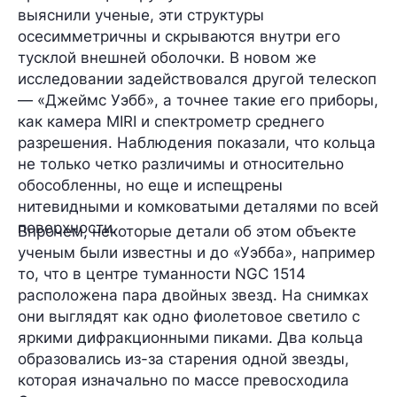
выяснили ученые, эти структуры
осесимметричны и скрываются внутри его
тусклой внешней оболочки. В новом же
исследовании задействовался другой телескоп
— «Джеймс Уэбб», а точнее такие его приборы,
как камера
MIRI
и спектрометр среднего
разрешения. Наблюдения показали, что кольца
не только четко различимы и относительно
обособленны, но еще и испещрены
нитевидными и комковатыми деталями по всей
поверхности.
Впрочем, некоторые детали об этом объекте
ученым были известны и до «Уэбба», например
то, что в центре туманности NGC 1514
расположена
пара двойных звезд
. На снимках
они выглядят как
одно фиолетовое светило
с
яркими дифракционными пиками. Два кольца
образовались из-за
старения
одной звезды,
которая изначально по массе
превосходила