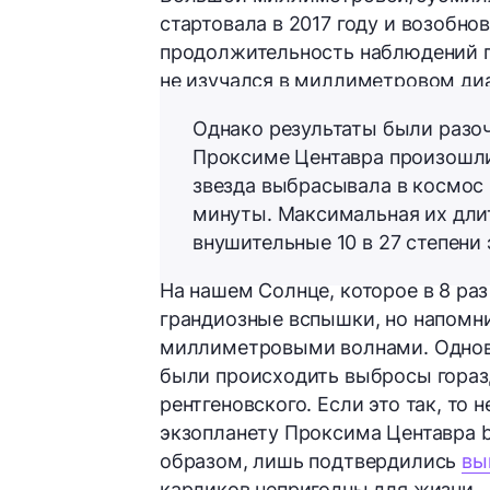
стартовала в 2017 году и возобн
продолжительность наблюдений
не изучался в миллиметровом диа
Однако результаты были разо
Проксиме Центавра произош
звезда выбрасывала в космос
минуты
. Максимальная их дл
внушительные
10 в 27 степени 
На нашем Солнце, которое в 8 раз
грандиозные вспышки, но напомни
миллиметровыми волнами. Одно
были происходить выбросы гораз
рентгеновского. Если это так, то 
экзопланету Проксима Центавра 
образом, лишь подтвердились
вы
карликов непригодны для жизни.