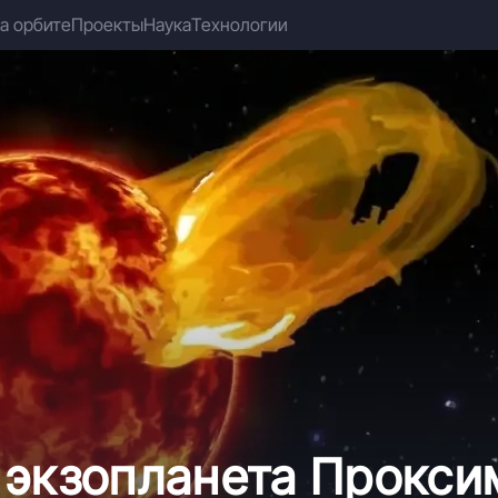
а орбите
Проекты
Наука
Технологии
 экзопланета Прокси