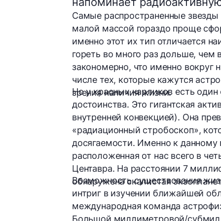
напоминает радиоактивную
Самые распространенные звезды
малой массой гораздо проще сфор
именно этот их тип отличается н
гореть во много раз дольше, чем
закономерно, что именно вокруг 
числе тех, которые кажутся астр
Но у красных карликов есть один
зрения наличия жизни.
достоинства. Это гигантская акти
внутренней конвекцией). Она пр
«радиационный стробоскоп», кото
досягаемости. Именно к данному
расположенная от нас всего в че
Центавра
. На расстоянии
7 милли
Возможность существования жиз
обнаружена скалистая экзопланет
интриг в изучении ближайшей обл
международная команда астрофи
Большой миллиметровой/субмил