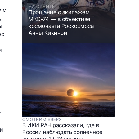
НА ОРБИТЕ
у с
Прощание с экипажем
,
МКС-74 — в объективе
ы
космонавта Роскосмоса
Анны Кикиной
но
и
х
СМОТРИМ ВВЕРХ
В ИКИ РАН рассказали, где в
и
России наблюдать солнечное
затмение 12-13 августа