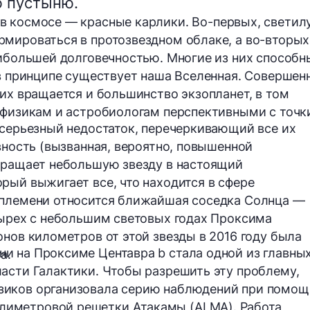
 пустыню.
 в космосе —
красные карлики
. Во-первых, светил
мироваться в протозвездном облаке, а во-вторых
аибольшей долговечностью. Многие из них способн
 в принципе существует наша Вселенная. Совершен
них вращается и большинство экзопланет, в том
офизикам и астробиологам перспективными с точк
 серьезный недостаток, перечеркивающий все их
вность (вызванная, вероятно, повышенной
евращает небольшую звезду в настоящий
рый выжигает все, что находится в сфере
 племени относится ближайшая соседка Солнца —
тырех с небольшим световых годах
Проксима
онов километров
от этой звезды в 2016 году была
ни на
Проксиме Центавра b
стала одной из главны
а.
асти Галактики. Чтобы разрешить эту проблему,
зиков организовала серию наблюдений при помощ
лиметровой решетки Атакамы
(ALMA). Работа