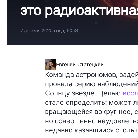
это радиоактивна
2 апреля 2025 года, 10:53
Евгений Статецкий
Команда астрономов, заде
провела серию наблюдений
Солнцу звезде. Целью
исс
стало определить: может л
вращающейся вокруг нее, с
но совершенно неудовлетво
недавно казавшийся столь 