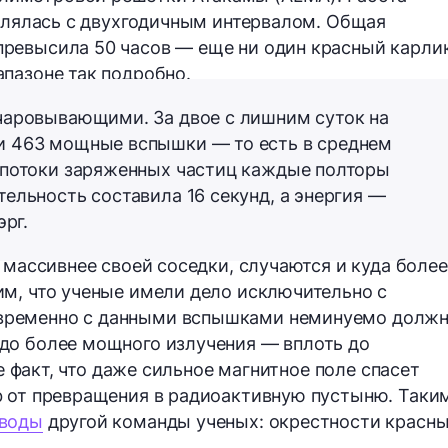
овлялась с двухгодичным интервалом. Общая
 превысила
50 часов
— еще ни один красный карли
пазоне так подробно.
чаровывающими. За двое с лишним суток на
ли
463 мощные вспышки
— то есть в среднем
 потоки заряженных частиц
каждые полторы
ительность составила
16 секунд
, а энергия —
эрг.
 массивнее своей соседки, случаются и куда более
м, что ученые имели дело исключительно с
временно с данными вспышками неминуемо долж
до более мощного излучения — вплоть до
не факт, что даже сильное магнитное поле спасет
b от превращения в радиоактивную пустыню. Таки
воды
другой команды ученых: окрестности красн