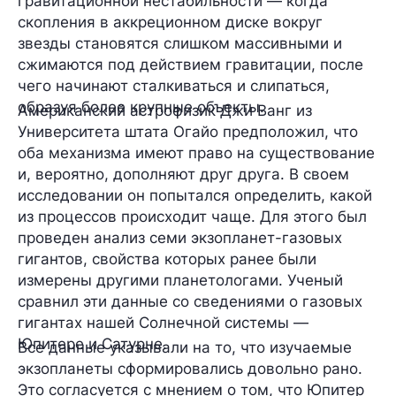
гравитационной нестабильности
— когда
скопления в аккреционном диске вокруг
звезды становятся слишком массивными и
сжимаются под действием гравитации, после
чего начинают сталкиваться и слипаться,
образуя более крупные объекты.
Американский астрофизик
Джи Ванг
из
Университета штата Огайо предположил, что
оба механизма имеют право на существование
и, вероятно, дополняют друг друга. В своем
исследовании он попытался определить, какой
из процессов происходит чаще. Для этого был
проведен анализ семи экзопланет-газовых
гигантов, свойства которых ранее были
измерены другими планетологами. Ученый
сравнил эти данные со сведениями о газовых
гигантах нашей Солнечной системы —
Юпитере и Сатурне.
Все данные указывали на то, что изучаемые
экзопланеты сформировались довольно рано.
Это согласуется с мнением о том, что Юпитер