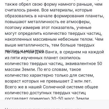
также обрел свою форму намного раньше, чем
считалось ранее. Все материалы, которые
образовались в начале формирования планеты,
повышают металличность ее атмосферы,
поэтому измерив этот показатель, ученые
могут определить количество твердых частиц,
накопленных массивным небесным телом. Чем
выше металличность, тем больше твердых
частиц и металлов.
По подсчетам Джи Ванга, в среднем на каждой
из пяти изученных планет скопилось
количество твердых частиц, эквивалентное
50
массам Земли
. По его словам, такое
количество характерно только для систем,
возраст которых
не превышает 2 млн лет
.
Всего же в нашей Солнечной системе общее
количество доступных твердых частиц
составляет примерно 30-50 масс Земли.