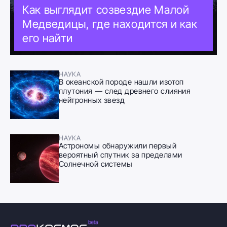
Как выглядит созвездие Малой
Медведицы, где находится и как
его найти
НАУКА
В океанской породе нашли изотоп
плутония — след древнего слияния
нейтронных звезд
НАУКА
Астрономы обнаружили первый
вероятный спутник за пределами
Солнечной системы