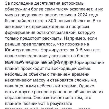
За последние десятилетия астрономы
обнаружили более семи тысяч экзопланет, и их
число продолжает расти: только в 2024 году
было найдено около 300 новых объектов. В то
же время их происхождение и процессы
формирования остаются загадкой, которую
только предстоит раскрыть. Например, если
раньше предполагалось, что похожие на
Юпитер планеты формируются за 3-5 млн лет,
новое исследование указывает на более
короткий срок —
всего 1-2 млн лет.
Согласно
теории аккреции ядра,
формирование
планет происходит по восходящей схеме:
небольшие объекты с течением времени
накапливают массу и становятся сложными,
полноценными небесными телами. Однако
есть и другое распространенное объяснение их
образования. Оно заключается в том, что
планеты возникают в результате