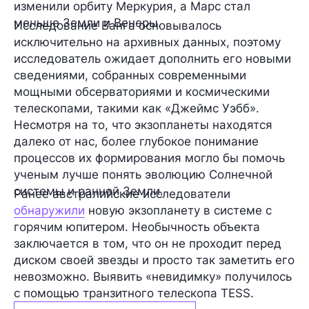
изменили орбиту Меркурия, а Марс стал
меньше Земли и Венеры.
Исследование Ванга основывалось
исключительно на архивных данных, поэтому
исследователь ожидает дополнить его новыми
сведениями, собранных современными
мощными обсерваториями и космическими
телескопами, такими как «Джеймс Уэбб».
Несмотря на то, что экзопланеты находятся
далеко от нас, более глубокое понимание
процессов их формирования могло бы помочь
ученым лучше понять эволюцию Солнечной
системы и ранней Земли.
Ранее австралийские исследователи
обнаружили
новую экзопланету в системе с
горячим юпитером. Необычность объекта
заключается в том, что он не проходит перед
диском своей звезды и просто так заметить его
невозможно. Выявить «невидимку» получилось
с помощью транзитного телескопа TESS.