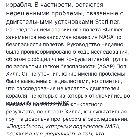
корабля. В частности, остаются
нерешенными проблемы, связанные с
двигательными установками Starliner.
Расследованием аварийного полета Starliner
занимается независимая комиссия NASA по
безопасности полетов. Руководство недавно
было проинформировано о ходе исследования,
об этом сообщил член Консультативной группы
по аэрокосмической безопасности (ASAP) Пол
Хилл. Он не уточнил, какие именно проблемы
были выявлены специалистами, но отметил,
что расследование не касалось двигателей
корабля, некоторые из которых отключились во
время сближения с МКС.
Несмотря на отсутствие конкретного
результата, по словам Хилла, консультативная
группа довольна прогрессом в расследовании.
«Подробности, которыми поделилось NASA,
вселили в нас уверенность в том, что