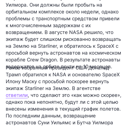
Уилмора. Они должны были пробыть на
орбитальном комплексе около недели, однако
проблемы с транспортным средством привели
к многочисленным задержкам с их
возвращением. В августе NASA решило, что
экипаж будет слишком рискованно возвращать
на Землю на Starliner, и обратилось к SpaceX с
просьбой вернуть астронавтов на космическом
корабле Crew Dragon. В результате астронавты
задержатся на орбите почти на 10 месяцев.
Ранее избранный президент США Дональд
Трамп обратился к NASA и основателю SpaceX
Илону Маску с просьбой поскорее вернуть
экипаж Starliner на Землю. В агентстве
ответили
, что сделают это «как можно скорее»,
однако пока непонятно, будут ли с этой целью
внесены изменения в текущий график полетов.
По последним данным, возвращение
астронавтов Суни Уильямс и Бутча Уилмора