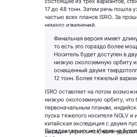
состоящее из трех вариантов, сп
17 до 48 тонн. Затем речь пошла у
частью всех планов ISRO. За про
немало изменений.
Финальная версия имеет длину
то есть это гораздо более мощ
Носитель будет доступен в дву
низкую околоземную орбиту ил
оснащенный двумя твердотопл
12 тонн. Более тяжелый вариан
ISRO оставляет на потом возможн
низкую околоземную орбиту, что 
первоначальным планам, индийска
пуска тяжелого носителя NGLV и 
китайская экспедиция с двумя пус
Парадоксально, но Индия не буде
высадки упростится, если удастс