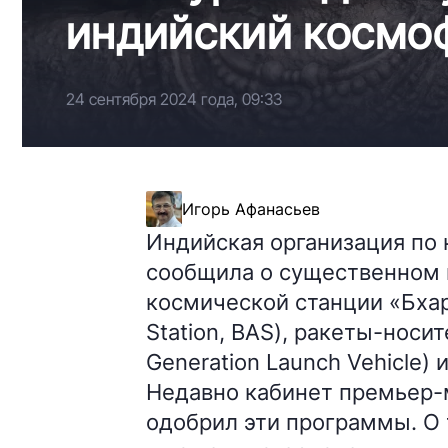
индийский космо
24 сентября 2024 года, 09:33
Игорь Афанасьев
Индийская организация по
сообщила о существенном 
космической станции «Бхар
Station, BAS), ракеты-носи
Generation Launch Vehicle)
Недавно кабинет премьер
одобрил эти программы. О