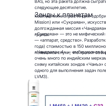
BAS, но эта ракета должна сыгра
следующее десятилетие.
Зонды к планетам
Кабинет министров Индии одобрил
Mission) или
«Сукраяан»
, искусст
долгожданная миссия
«Чандраяан
«Сукраяан» — это не мифический г
грунта.
— «аппарат, средство». Разработк
года) стоимостью в 150 миллионо
«Чандраяан-4» — амбициозная и 
появились слухи, что проект соб
очень много по индийским меркам
схему китайских зондов «Чанъэ» 
одного для выполнения задач пол
LVM3).