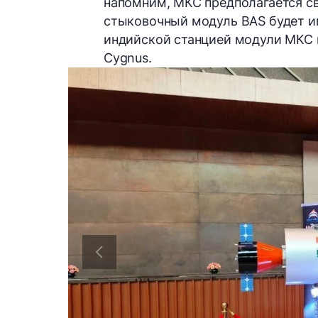
напомним, МКС предполагается све
стыковочный модуль BAS будет им
индийской станцией модули МКС 
Cygnus.