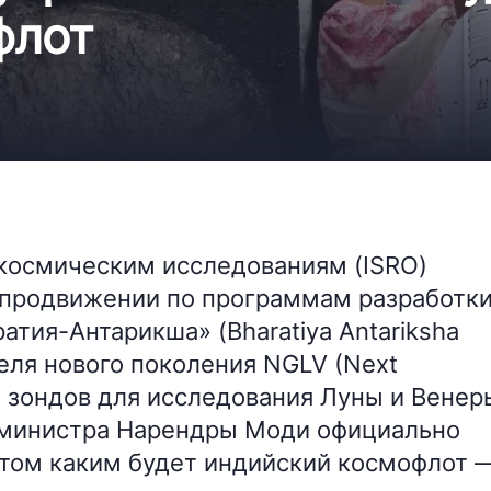
флот
 космическим исследованиям (ISRO)
продвижении по программам разработк
атия-Антарикша» (Bharatiya Antariksha
теля нового поколения NGLV (Next
 и зондов для исследования Луны и Венер
-министра Нарендры Моди официально
 том каким будет индийский космофлот 