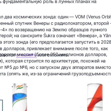
ть фундаментальную роль в лунных планах на
 два космических зонда: один — VOM (Venus Orbi
венный спутник Венеры с радиолокатором, второй
-4»
по возвращению на Землю образцов лунного
ерой; на санскрите Śukra означает «Венера», а Yān
а этого зонда (его предполагается запустить в 202
в долларов, привлекает внимание после того, как
дорогая миссия (более 250 миллионов долларов,
ираются
отменить
или отложить.
), которая строится по архитектуре, похожей на
от №5 до №6, но с запуском двух аппаратов вместо
ета (опять же, из-за ограничений грузоподъемност