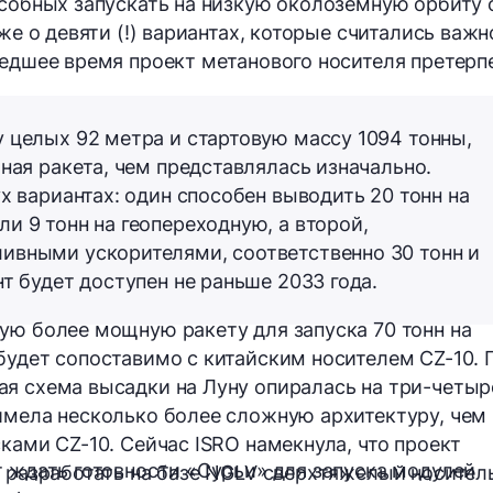
особных запускать на низкую околоземную орбиту 
же о девяти (!) вариантах, которые считались важн
шедшее время проект метанового носителя претерп
 целых 92 метра и стартовую массу 1094 тонны,
ная ракета, чем представлялась изначально.
х вариантах: один способен выводить 20 тонн на
и 9 тонн на геопереходную, а второй,
ивными ускорителями, соответственно 30 тонн и
т будет доступен не раньше 2033 года.
ую более мощную ракету для запуска 70 тонн на
будет сопоставимо с китайским носителем CZ-10. 
я схема высадки на Луну опиралась на три-четыр
имела несколько более сложную архитектуру, чем
ками CZ-10. Сейчас ISRO намекнула, что проект
т ждать готовности «Сурьи» для запуска модулей
я разработать на базе NGLV сверхтяжелый носител