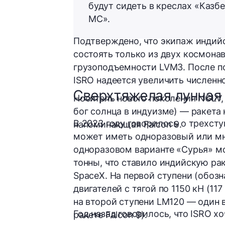
будут сидеть в креслах «Казб
МС».
Подтверждено, что экипаж индий
состоять только из двух космонав
грузоподъемности LVM3. После п
ISRO надеется увеличить численн
Сверхтяжелая лунная
Носитель нового поколения NGLV,
бог солнца в индуизме) — ракета
В 2023 году говорилось о трехсту
напоминающая Falcon 9.
может иметь одноразовый или мн
одноразовом варианте «Сурья» м
тонны, что ставило индийскую рак
SpaceX. На первой ступени (обоз
двигателей с тягой по 1150 кН (11
на второй ступени LM120 — один в
Год назад говорилось, что ISRO х
ракете Falcon 9).