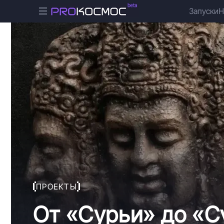
Запуски
Н
ПРОЕКТЫ
От «Сурьи» до «Су