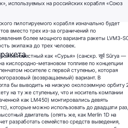
ек», используемых на российских корабля «Союз
ского пилотируемого корабля изначально будет
тов вместо трех из-за ограничений по
оявления более мощного варианта ракеты LVM3-S
ость экипажа до трех человек.
 ракета
 более известный как
«Сурья»
(санскр. सूर्य Sūrya —
 на кислородно-метановом топливе по концепции
пенчатом носителе с первой ступенью, которая
огоразовый (возвращаемый) вариант. В
огла бы выводить на низкую околоземную орбиту 
ету на ту же ступеньку, что и носитель компании
наченной как LM450) монтировались девять
7 тс), которые можно использовать до двадцати раз,
ысотный двигатель (опять же, как Merlin 1D на
очет разработать семейство средств выведения,