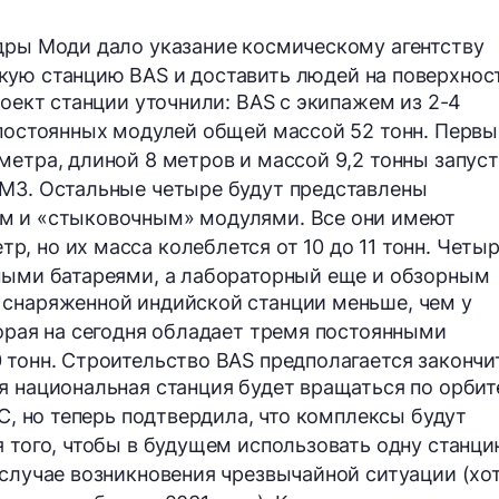
дры Моди дало указание космическому агентству
кую станцию
​​BAS
и доставить людей на поверхнос
роект станции уточнили: BAS с экипажем из 2-4
 постоянных модулей общей массой 52 тонн. Перв
метра, длиной 8 метров и массой 9,2 тонны запуст
VM3. Остальные четыре будут представлены
м и «стыковочным» модулями. Все они имеют
, но их масса колеблется от 10 до 11 тонн. Четы
чными батареями, а лабораторный еще и обзорным
 снаряженной индийской станции меньше, чем у
торая на сегодня обладает тремя постоянными
 тонн. Строительство BAS предполагается закончи
я национальная станция будет вращаться по
орбит
С, но теперь подтвердила, что комплексы будут
 того, чтобы в будущем использовать одну станцию 
 случае возникновения чрезвычайной ситуации (хот