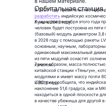
в нашем материале.
Орбитальная станция
В 2023 году правительство Нарен
разработать
индийскую космичес
К середине сентября этого года п
Луны к 2040 году.
человек будет построена из пяти
(базовый) модуль диаметром 3,8 
в 2028 году с помощью ракеты L
основным, научным, лабораторны
одинаковый максимальный диаметр
из пяти модулей оснастят солне
Таким образом, масса полностью
куполом.
китайской станции «Тяньгун», ко
модулями и имеет массу почти 80
ISRO уже сообщила, что индийска
к 2035 году.
наклонение 51,6
градуса, как и МК
находиться в одной плоскости для
в качестве убежища для другой в