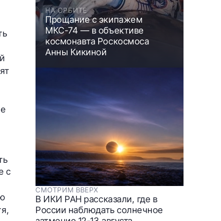
НА ОРБИТЕ
Прощание с экипажем
МКС-74 — в объективе
ть
космонавта Роскосмоса
Анны Кикиной
ый
ят
ре
ть
е с
СМОТРИМ ВВЕРХ
​​
В ИКИ РАН рассказали, где в
я,
России наблюдать солнечное
затмение 12-13 августа