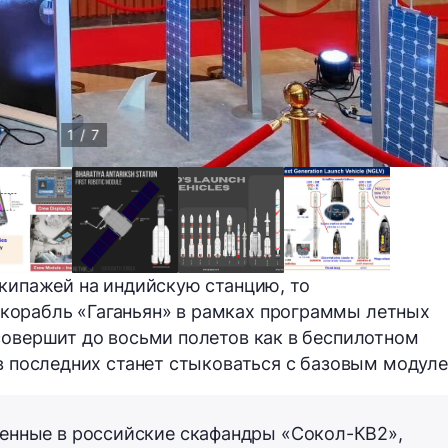
1 / 7
экипажей на индийскую станцию, то
 корабль
«Гаганьян»
в рамках программы летных
совершит до восьми полетов как в беспилотном
 в последних станет стыковаться с базовым модул
енные в российские скафандры «Сокол-КВ2»,