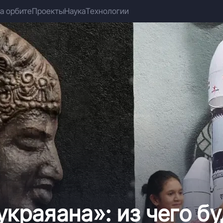
а орбите
Проекты
Наука
Технологии
краяана»: из чего бу