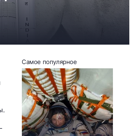
Самое популярное
и
ы.
—