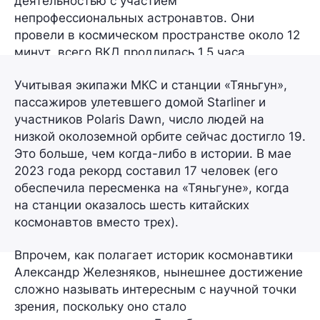
деятельностью с участием
непрофессиональных астронавтов. Они
провели в космическом пространстве
около 12
минут
, всего ВКД продлилась
1,5 часа
.
Учитывая экипажи МКС и станции «Тяньгун»,
пассажиров улетевшего домой Starliner и
участников Polaris Dawn, число людей на
низкой околоземной орбите сейчас достигло
19
.
Это больше, чем когда-либо в истории. В
мае
2023 года
рекорд составил
17 человек
(его
обеспечила пересменка на «Тяньгуне», когда
на станции оказалось
шесть
китайских
космонавтов вместо трех).
Впрочем, как полагает историк космонавтики
Александр Железняков
, нынешнее достижение
сложно называть интересным с научной точки
зрения, поскольку оно стало