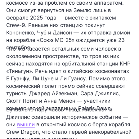
космосе из-за проблем со своим аппаратом.
Они смогут вернуться на Землю лишь в
феврале 2025 года — вместе с экипажем
Crew-9. Раньше них станцию покинут
Кононенко, Чуб и Дайсон — их отправка домой
на корабле «Союз МС-25» ожидается уже
23
сентября
.
Что же касается остальных семи человек в
околоземном пространстве, то трое из них
сейчас находятся на орбитальной станции КНР
«Тяньгун»
. Речь идет о китайских космонавтах
Е Гуанфу
,
Ли Цуне
и
Ли Гуансу
. Помимо этого,
космический полет прямо сейчас совершают
туристы
Джаред Айзекман
,
Сара Джиллис
,
Скотт Потит
и
Анна Менон
— участники
коммерческой экспедиции
Polaris Dawn
.
Буквально пару часов назад Айзекман и
Джиллис совершили
историческое событие
—
они
вышли
в открытый космос с борта корабля
Crew Dragon, что стало первой внекорабельной