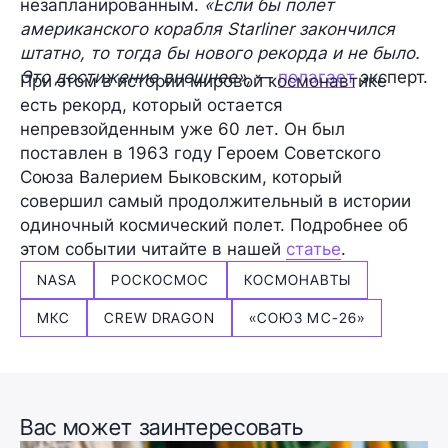
незапланированным.
«Если бы полет
американского корабля Starliner закончился
штатно, то тогда бы нового рекорда и не было.
Это достижение внешнее»,
—
полагает
эксперт.
При этом в истории мировой космонавтике
есть рекорд, который остается
непревзойденным уже
60 лет
. Он был
поставлен в 1963 году Героем Советского
Союза
Валерием Быковским
, который
совершил самый продолжительный в истории
одиночный космический полет. Подробнее об
этом событии читайте в нашей
статье
.
NASA
РОСКОСМОС
КОСМОНАВТЫ
МКС
CREW DRAGON
«СОЮЗ МС-26»
Вас может заинтересовать