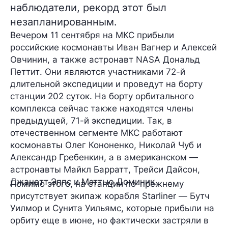
наблюдатели, рекорд этот был
незапланированным.
Вечером 11 сентября на МКС прибыли
российские космонавты
Иван Вагнер
и
Алексей
Овчинин
, а также астронавт NASA
Дональд
Петтит
. Они являются участниками
72-й
длительной экспедиции и проведут на борту
станции
202 суток
. На борту орбитального
комплекса сейчас также находятся члены
предыдущей,
71-й
экспедиции. Так, в
отечественном сегменте МКС работают
космонавты
Олег Кононенко
,
Николай Чуб
и
Александр Гребенкин
, а в американском —
астронавты
Майкл Барратт
,
Трейси Дайсон
,
Джанетт Эппс
и
Мэттью Доминик
.
Помимо этого, на станции по-прежнему
присутствует экипаж корабля Starliner —
Бутч
Уилмор
и
Сунита Уильямс
, которые прибыли на
орбиту еще в июне, но фактически застряли в