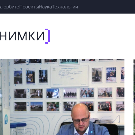
а орбите
Проекты
Наука
Технологии
СНИМКИ