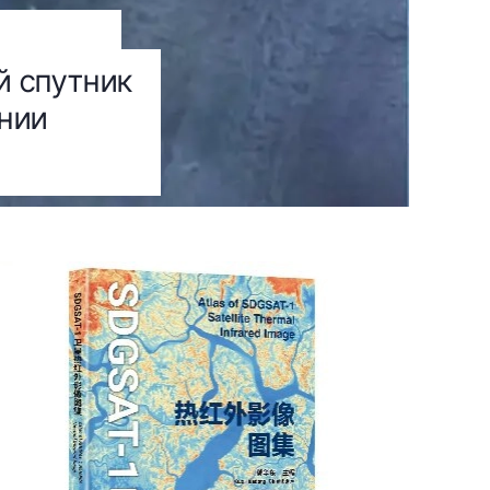
й спутник
нии