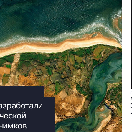
азработали
ческой
снимков