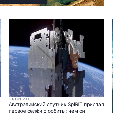
НА ОРБИТЕ
Австралийский спутник SpIRIT прислал
первое селфи с орбиты: чем он