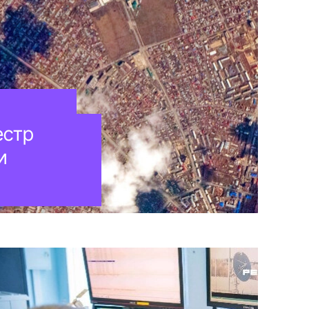
естр
и