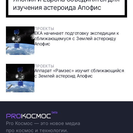
изучения астероида Апофис
ПРОЕКТЫ
ЕКА начинает подготовку экспедиции к
сближающемуся с Землей астероиду
Апофис
ПРОЕКТЫ
Аппарат «Рамзес» изучит сближающийся
с Землей астероид Апофис
Pro Космос — это новое медиа
про космос и технологии.