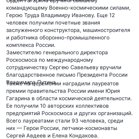
Орден Гагарина вручили бывшему
командующему Военно-космическими силами,
Герою Труда Владимиру Иванову. Еще 12
человек получили почетные звания
заслуженного конструктора, машиностроителя
и работника оборонно-промышленного
комплекса России.
Заместителю генерального директора
Роскосмоса по международному
сотрудничеству Сергею Савельеву вручили
благодарственное письмо Президента России
Владимира Путина.
Также на церемонии наградили лауреатов
премии правительства России имени Юрия
Гагарина в области космической деятельности.
Ее получили 10 авторских коллективов
предприятий Роскосмоса и других организаций.
Всего лауреатами стали 93 человека, среди
них — Герои России, летчики-космонавты
Сергей Авдеев и Елена Кондакова.