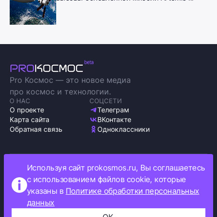
Pro Космос — это новое медиа
про космос и технологии.
О НАС
СОЦСЕТИ
О проекте
Телеграм
Карта сайта
ВКонтакте
Обратная связь
Одноклассники
Используя сайт prokosmos.ru, Вы соглашаетесь
Политика обработки персональных данных
с использованием файлов cookie, которые
Как мы используем cookie
указаны в
Политике обработки персональных
Информация об ограничениях
данных
Прокосмос © 2023
+16