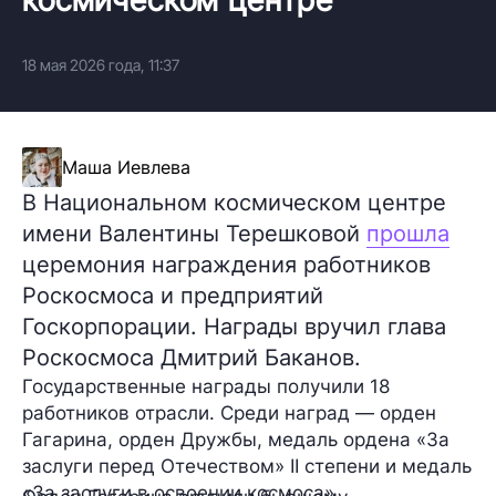
18 мая 2026 года, 11:37
Маша Иевлева
В Национальном космическом центре
имени Валентины Терешковой
прошла
церемония награждения работников
Роскосмоса и предприятий
Госкорпорации. Награды вручил глава
Роскосмоса Дмитрий Баканов.
Государственные награды получили 18
работников отрасли. Среди наград — орден
Гагарина, орден Дружбы, медаль ордена «За
заслуги перед Отечеством» II степени и медаль
«За заслуги в освоении космоса».