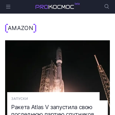
AMAZON
ЗАПУСКИ
Ракета Atlas V запустила свою
последнюю партию спутников