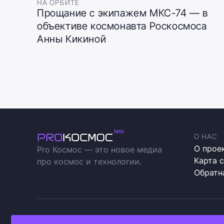
НА ОРБИТЕ
Прощание с экипажем МКС-74 — в
объективе космонавта Роскосмоса
Анны Кикиной
О НАС
О прое
Pro Космос — это новое медиа
Карта 
про космос и технологии.
Обратн
Прокосмос © 2023
Полити