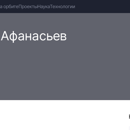
а орбите
Проекты
Наука
Технологии
 Афанасьев