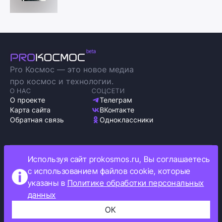
Pro Космос — это новое медиа
про космос и технологии.
О НАС
СОЦСЕТИ
О проекте
Телеграм
Карта сайта
ВКонтакте
Обратная связь
Одноклассники
Используя сайт prokosmos.ru, Вы соглашаетесь
Политика обработки персональных данных
с использованием файлов cookie, которые
Как мы используем cookie
указаны в
Политике обработки персональных
Информация об ограничениях
данных
Прокосмос © 2023
+16
ОК