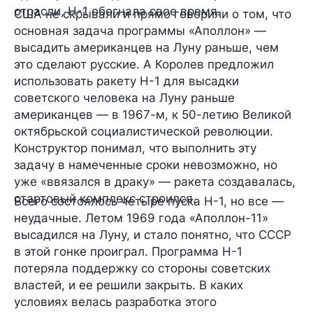
отрасли, Н-1
обогнала свое время
.
США не скрывали и прямо говорили о том, что
основная задача программы «Аполлон» —
высадить американцев на Луну раньше, чем
это сделают русские. А Королев предложил
использовать ракету Н-1 для высадки
советского человека на Луну раньше
американцев — в 1967-м, к 50-летию Великой
октябрьской социалистической революции.
Конструктор понимал, что выполнить эту
задачу в намеченные сроки
невозможно
, но
уже «ввязался в драку» — ракета создавалась,
стартовый комплекс строился.
Всего состоялось
четыре пуска
Н-1, но все —
неудачные
. Летом 1969 года «Аполлон-11»
высадился на Луну, и стало понятно, что СССР
в этой гонке проиграл. Программа Н-1
потеряла поддержку со стороны советских
властей, и ее решили
закрыть
. В каких
условиях велась разработка этого