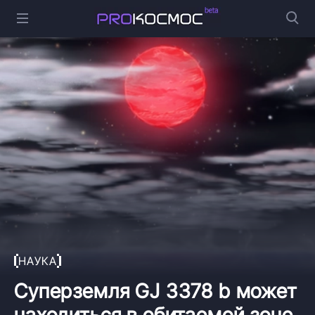
НАУКА
Суперземля GJ 3378 b может
находиться в обитаемой зоне