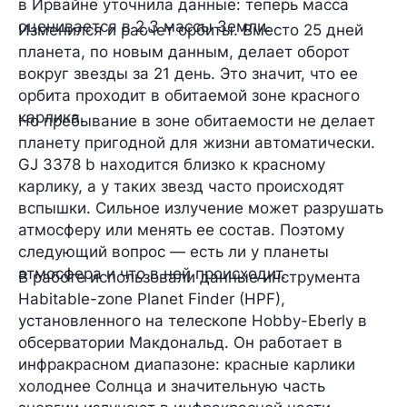
в Ирвайне уточнила данные: теперь масса
оценивается в 2,3 массы Земли.
Изменился и расчет орбиты. Вместо 25 дней
планета, по новым данным, делает оборот
вокруг звезды за 21 день. Это значит, что ее
орбита проходит в обитаемой зоне красного
карлика.
Но пребывание в зоне обитаемости не делает
планету пригодной для жизни автоматически.
GJ 3378 b находится близко к красному
карлику, а у таких звезд часто происходят
вспышки. Сильное излучение может разрушать
атмосферу или менять ее состав. Поэтому
следующий вопрос — есть ли у планеты
атмосфера и что в ней происходит.
В работе использовали данные инструмента
Habitable-zone Planet Finder (HPF),
установленного на телескопе Hobby-Eberly в
обсерватории Макдональд. Он работает в
инфракрасном диапазоне: красные карлики
холоднее Солнца и значительную часть