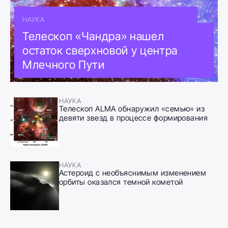
НАУКА
Телескоп «Чандра» нашел
остаток сверхновой у центра
Млечного Пути
НАУКА
Телескоп ALMA обнаружил «семью» из
девяти звезд в процессе формирования
НАУКА
Астероид с необъяснимым изменением
орбиты оказался темной кометой