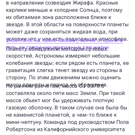
в направлении созвездия Жирафа. Красные
карлики меньше и холоднее Солнца, поэтому
их обитаемая зона расположена ближе к
звезде. В этой области на поверхности планеты
может даже сохраняться жидкая вода, при
условии что у нее есть подходящая атмосфера.
Экзопланеты: какие бывают, как их открыли и
есть ли среди них пригодные для жизни
Планету обнаружили методом лучевых
скоростей. Астрономы измеряют небольшие
колебания звезды: если рядом есть планета, ее
гравитация слегка тянет звезду из стороны в
сторону. По этим движениям можно оценить
массу планеты и период ее обращения.
По ранним расчетам, масса GJ 3378 b
составляла около пяти масс Земли. При такой
массе объект мог бы удерживать плотную
газовую оболочку. В таком случае она была бы
не каменистой планетой, а чем-то ближе к
мини-нептуну. Команда под руководством Пола
Робертсона из Калифорнийского университета